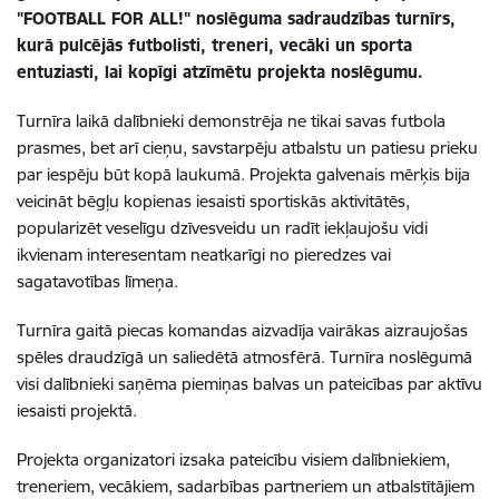
"FOOTBALL FOR ALL!" noslēguma sadraudzības turnīrs,
kurā pulcējās futbolisti, treneri, vecāki un sporta
entuziasti, lai kopīgi atzīmētu projekta noslēgumu.
Turnīra laikā dalībnieki demonstrēja ne tikai savas futbola
prasmes, bet arī cieņu, savstarpēju atbalstu un patiesu prieku
par iespēju būt kopā laukumā. Projekta galvenais mērķis bija
veicināt bēgļu kopienas iesaisti sportiskās aktivitātēs,
popularizēt veselīgu dzīvesveidu un radīt iekļaujošu vidi
ikvienam interesentam neatkarīgi no pieredzes vai
sagatavotības līmeņa.
Turnīra gaitā piecas komandas aizvadīja vairākas aizraujošas
spēles draudzīgā un saliedētā atmosfērā. Turnīra noslēgumā
visi dalībnieki saņēma piemiņas balvas un pateicības par aktīvu
iesaisti projektā.
Projekta organizatori izsaka pateicību visiem dalībniekiem,
treneriem, vecākiem, sadarbības partneriem un atbalstītājiem