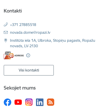
Kontakti
+371 27885518
E-pasts:
novada.dome@ropazi.lv
Institūta iela 1A, Ulbroka, Stopiņu pagasts, Ropažu
novads, LV-2130
Visi kontakti
Sekojiet mums