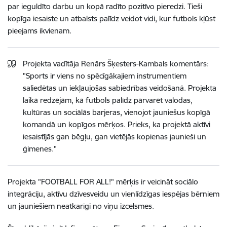
par ieguldīto darbu un kopā radīto pozitīvo pieredzi. Tieši
kopīga iesaiste un atbalsts palīdz veidot vidi, kur futbols kļūst
pieejams ikvienam.
Projekta vadītāja Renārs Šķesters-Kambals komentārs:
"Sports ir viens no spēcīgākajiem instrumentiem
saliedētas un iekļaujošas sabiedrības veidošanā. Projekta
laikā redzējām, kā futbols palīdz pārvarēt valodas,
kultūras un sociālās barjeras, vienojot jauniešus kopīgā
komandā un kopīgos mērķos. Prieks, ka projektā aktīvi
iesaistījās gan bēgļu, gan vietējās kopienas jaunieši un
ģimenes."
Projekta "FOOTBALL FOR ALL!" mērķis ir veicināt sociālo
integrāciju, aktīvu dzīvesveidu un vienlīdzīgas iespējas bērniem
un jauniešiem neatkarīgi no viņu izcelsmes.