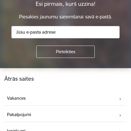
Esi pirmais, kurš uzzina!
Piesakies jaunumu saņemšanai savā e-pastā.
Kājene
Ātrās saites
Vakances
Pakalpojumi
Iepirkumi