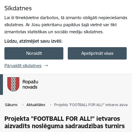
Pāriet uz lapas saturu
Sīkdatnes
Spied
lai meklētu
Enter
Lai šī tīmekļvietne darbotos, tā izmanto obligāti nepieciešamās
sīkdatnes. Ar Jūsu piekrišanu papildus šajā vietnē var tikt
izmantotas statistikas un sociālo mediju sīkdatnes.
Lūdzu, atzīmējiet savu izvēli:
Noraidīt
Apstiprināt visas
Pārvaldīt sīkdatnes
Sākums
Aktualitātes
Projekta "FOOTBALL FOR ALL!" ietvaros aizvadīt
Projekta "FOOTBALL FOR ALL!" ietvaros
aizvadīts noslēguma sadraudzības turnīrs