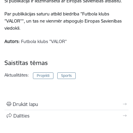
Šī publikācija ir līdzfinansēta ar Eiropas Savienības atbalstu.
Par publikācijas saturu atbild biedrība "Futbola klubs
"VALOR"", un tas ne vienmēr atspoguļo Eiropas Savienības
viedokli.
Autors:
Futbola klubs "VALOR"
Saistītas tēmas
Aktualitātes:
Projekti
Sports
Drukāt lapu
Dalīties