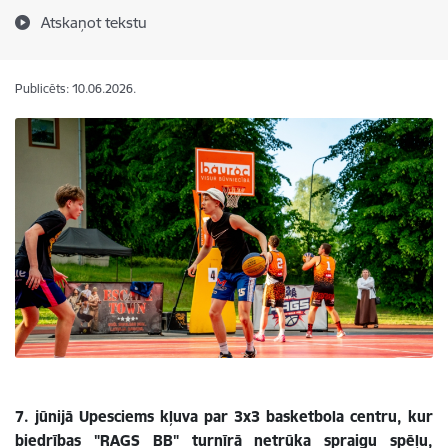
Atskaņot tekstu
Publicēts: 10.06.2026.
7. jūnijā Upesciems kļuva par 3x3 basketbola centru, kur
biedrības "RAGS BB" turnīrā netrūka spraigu spēļu,