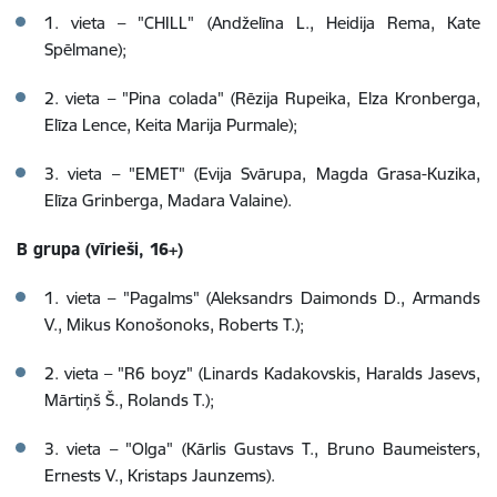
1. vieta – "CHILL" (Andželīna L., Heidija Rema, Kate
Spēlmane);
2. vieta – "Pina colada" (Rēzija Rupeika, Elza Kronberga,
Elīza Lence, Keita Marija Purmale);
3. vieta – "EMET" (Evija Svārupa, Magda Grasa-Kuzika,
Elīza Grinberga, Madara Valaine).
B grupa (vīrieši, 16+)
1. vieta – "Pagalms" (Aleksandrs Daimonds D., Armands
V., Mikus Konošonoks, Roberts T.);
2. vieta – "R6 boyz" (Linards Kadakovskis, Haralds Jasevs,
Mārtiņš Š., Rolands T.);
3. vieta – "Olga" (Kārlis Gustavs T., Bruno Baumeisters,
Ernests V., Kristaps Jaunzems).