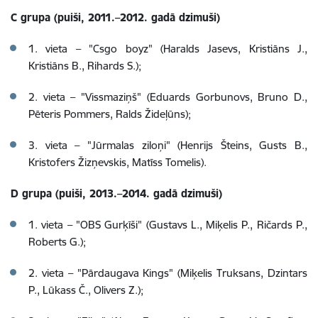
C grupa (puiši, 2011.–2012. gadā dzimuši)
1. vieta – "Csgo boyz" (Haralds Jasevs, Kristiāns J.,
Kristiāns B., Rihards S.);
2. vieta – "Vissmaziņš" (Eduards Gorbunovs, Bruno D.,
Pēteris Pommers, Ralds Žideļūns);
3. vieta – "Jūrmalas ziloņi" (Henrijs Šteins, Gusts B.,
Kristofers Žizņevskis, Matīss Tomelis).
D grupa (puiši, 2013.–2014. gadā dzimuši)
1. vieta – "OBS Gurķīši" (Gustavs L., Miķelis P., Ričards P.,
Roberts G.);
2. vieta – "Pārdaugava Kings" (Miķelis Truksans, Dzintars
P., Lūkass Č., Olivers Z.);