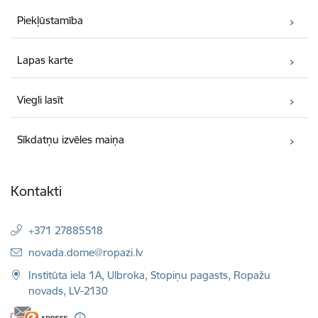
Piekļūstamība
Lapas karte
Viegli lasīt
Sīkdatņu izvēles maiņa
Kontakti
+371 27885518
E-pasts:
novada.dome@ropazi.lv
Institūta iela 1A, Ulbroka, Stopiņu pagasts, Ropažu
novads, LV-2130