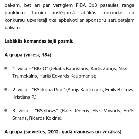
balvām, bet arī par vērtīgiem FIBA 3x3 pasaules ranga
punktiem. Turnīra noslēgumā labākās komandas un
konkursu uzvarētāji tika apbalvoti ar sponsoru sarūpētajām
balvām.
Labākās komandas šajā posmā:
A grupa (vīrieši, 18+)
1. vieta – "BIG O" (Jēkabs Kapustāns, Kārlis Zariņš, Niks
Trumekalns, Harijs Edvards Kaupmanis);
2. vieta – "BSilikona Pupi" (Anrijs Kaufmanis, Emīls Bičkovs,
Kristiāns P.);
3. vieta – "BSolhozs" (Ralfs Jēgeris, Elvis Vaivods, Emīls
Stirāns, Ričards Kokins).
A grupa (sievietes, 2012. gadā dzimušas un vecākas)