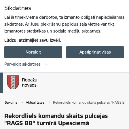
Pāriet uz lapas saturu
Sīkdatnes
Spied
lai meklētu
Enter
Lai šī tīmekļvietne darbotos, tā izmanto obligāti nepieciešamās
sīkdatnes. Ar Jūsu piekrišanu papildus šajā vietnē var tikt
izmantotas statistikas un sociālo mediju sīkdatnes.
Lūdzu, atzīmējiet savu izvēli:
Noraidīt
Apstiprināt visas
Pārvaldīt sīkdatnes
Sākums
Aktualitātes
Rekordliels komandu skaits pulcējās "RAGS BB"
Rekordliels komandu skaits pulcējās
"RAGS BB" turnīrā Upesciemā