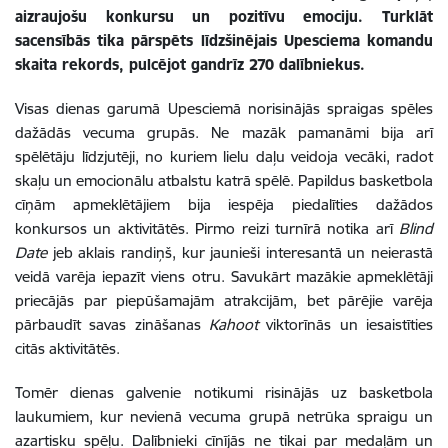
aizraujošu konkursu un pozitīvu emociju. Turklāt
sacensībās tika pārspēts līdzšinējais Upesciema komandu
skaita rekords, pulcējot gandrīz 270 dalībniekus.
Visas dienas garumā Upesciemā norisinājās spraigas spēles
dažādās vecuma grupās. Ne mazāk pamanāmi bija arī
spēlētāju līdzjutēji, no kuriem lielu daļu veidoja vecāki, radot
skaļu un emocionālu atbalstu katrā spēlē. Papildus basketbola
cīņām apmeklētājiem bija iespēja piedalīties dažādos
konkursos un aktivitātēs. Pirmo reizi turnīrā notika arī
Blind
Date
jeb aklais randiņš, kur jaunieši interesantā un neierastā
veidā varēja iepazīt viens otru. Savukārt mazākie apmeklētāji
priecājās par piepūšamajām atrakcijām, bet pārējie varēja
pārbaudīt savas zināšanas
Kahoot
viktorīnās un iesaistīties
citās aktivitātēs.
Tomēr dienas galvenie notikumi risinājās uz basketbola
laukumiem, kur nevienā vecuma grupā netrūka spraigu un
azartisku spēļu. Dalībnieki cīnījās ne tikai par medaļām un