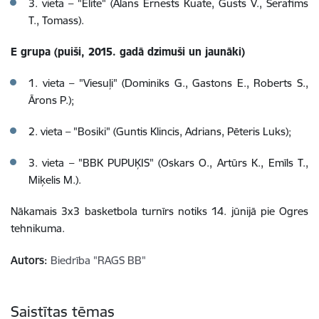
3. vieta – "Elite" (Alans Ernests Kuate, Gusts V., Serafims
T., Tomass).
E grupa (puiši, 2015. gadā dzimuši un jaunāki)
1. vieta – "Viesuļi" (Dominiks G., Gastons E., Roberts S.,
Ārons P.);
2. vieta – "Bosiki" (Guntis Klincis, Adrians, Pēteris Luks);
3. vieta – "BBK PUPUĶIS" (Oskars O., Artūrs K., Emīls T.,
Miķelis M.).
Nākamais 3x3 basketbola turnīrs notiks 14. jūnijā pie Ogres
tehnikuma.
Autors:
Biedrība "RAGS BB"
Saistītas tēmas