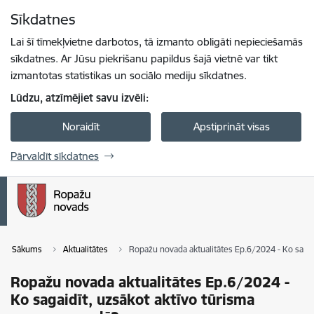
Pāriet uz lapas saturu
Sīkdatnes
Spied
lai meklētu
Enter
Lai šī tīmekļvietne darbotos, tā izmanto obligāti nepieciešamās
sīkdatnes. Ar Jūsu piekrišanu papildus šajā vietnē var tikt
izmantotas statistikas un sociālo mediju sīkdatnes.
Lūdzu, atzīmējiet savu izvēli:
Noraidīt
Apstiprināt visas
Pārvaldīt sīkdatnes
Sākums
Aktualitātes
Ropažu novada aktualitātes Ep.6/2024 - Ko sagai
Ropažu novada aktualitātes Ep.6/2024 -
Ko sagaidīt, uzsākot aktīvo tūrisma