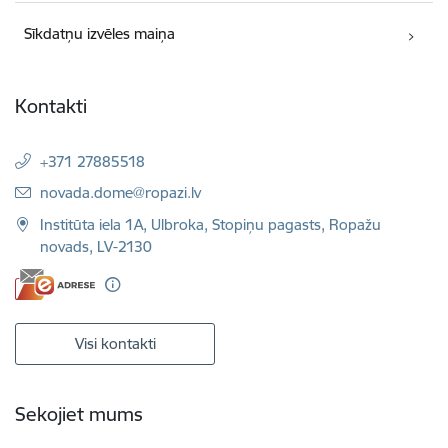
Sīkdatņu izvēles maiņa
Kontakti
+371 27885518
E-pasts:
novada.dome@ropazi.lv
Institūta iela 1A, Ulbroka, Stopiņu pagasts, Ropažu
novads, LV-2130
Visi kontakti
Sekojiet mums