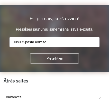
Esi pirmais, kurš uzzina!
Piesakies jaunumu saņemšanai savā e-pastā.
Kājene
Ātrās saites
Vakances