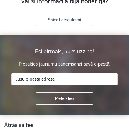
Vai šī informācija bija noderīga?
Sniegt atsauksmi
Esi pirmais, kurš uzzina!
Piesakies jaunumu saņemšanai savā e-pastā.
Kājene
Ātrās saites