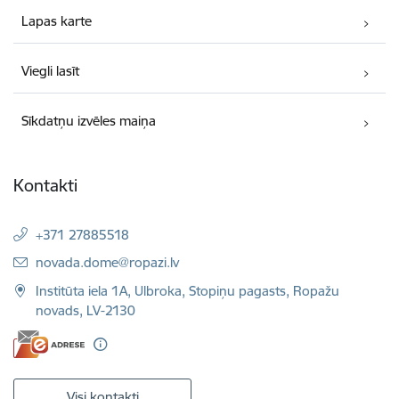
Lapas karte
Viegli lasīt
Sīkdatņu izvēles maiņa
Kontakti
+371 27885518
E-pasts:
novada.dome@ropazi.lv
Institūta iela 1A, Ulbroka, Stopiņu pagasts, Ropažu
novads, LV-2130
Visi kontakti