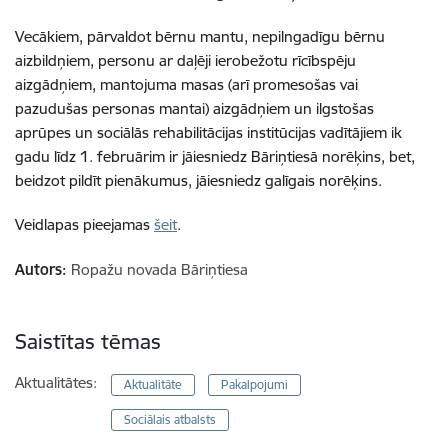
Vecākiem, pārvaldot bērnu mantu, nepilngadīgu bērnu
aizbildņiem, personu ar daļēji ierobežotu rīcībspēju
aizgādņiem, mantojuma masas (arī promesošas vai
pazudušas personas mantai) aizgādņiem un ilgstošas
aprūpes un sociālās rehabilitācijas institūcijas vadītājiem ik
gadu līdz 1. februārim ir jāiesniedz Bāriņtiesā norēķins, bet,
beidzot pildīt pienākumus, jāiesniedz galīgais norēķins.
Veidlapas pieejamas
šeit
.
Autors:
Ropažu novada Bāriņtiesa
Saistītas tēmas
Aktualitātes:
Aktualitāte
Pakalpojumi
Sociālais atbalsts