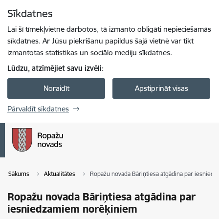
Pāriet uz lapas saturu
Sīkdatnes
Spied
lai meklētu
Enter
Lai šī tīmekļvietne darbotos, tā izmanto obligāti nepieciešamās
sīkdatnes. Ar Jūsu piekrišanu papildus šajā vietnē var tikt
izmantotas statistikas un sociālo mediju sīkdatnes.
Lūdzu, atzīmējiet savu izvēli:
Noraidīt
Apstiprināt visas
Pārvaldīt sīkdatnes
Sākums
Aktualitātes
Ropažu novada Bāriņtiesa atgādina par iesnie
Ropažu novada Bāriņtiesa atgādina par
iesniedzamiem norēķiniem