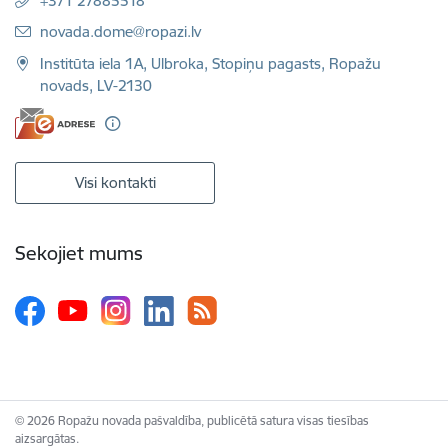
+371 27885518
E-pasts:
novada.dome@ropazi.lv
Institūta iela 1A, Ulbroka, Stopiņu pagasts, Ropažu
novads, LV-2130
Visi kontakti
Sekojiet mums
© 2026 Ropažu novada pašvaldība, publicētā satura visas tiesības
aizsargātas.