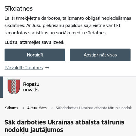
Pāriet uz lapas saturu
Sīkdatnes
Spied
lai meklētu
Enter
Lai šī tīmekļvietne darbotos, tā izmanto obligāti nepieciešamās
sīkdatnes. Ar Jūsu piekrišanu papildus šajā vietnē var tikt
izmantotas statistikas un sociālo mediju sīkdatnes.
Lūdzu, atzīmējiet savu izvēli:
Noraidīt
Apstiprināt visas
Pārvaldīt sīkdatnes
Sākums
Aktualitātes
Sāk darboties Ukrainas atbalsta tālrunis nodokļu
Sāk darboties Ukrainas atbalsta tālrunis
nodokļu jautājumos