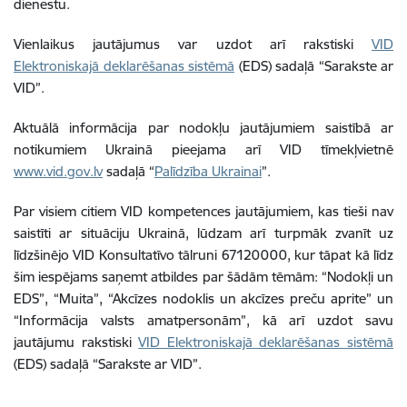
dienestu.
Vienlaikus jautājumus var uzdot arī rakstiski
VID
Elektroniskajā deklarēšanas sistēmā
(EDS) sadaļā “Sarakste ar
VID”.
Aktuālā informācija par nodokļu jautājumiem saistībā ar
notikumiem Ukrainā pieejama arī VID tīmekļvietnē
www.vid.gov.lv
sadaļā “
Palīdzība Ukrainai
”.
Par visiem citiem VID kompetences jautājumiem, kas tieši nav
saistīti ar situāciju Ukrainā, lūdzam arī turpmāk zvanīt uz
līdzšinējo VID Konsultatīvo tālruni 67120000, kur tāpat kā līdz
šim iespējams saņemt atbildes par šādām tēmām: “Nodokļi un
EDS”, “Muita”, “Akcīzes nodoklis un akcīzes preču aprite” un
“Informācija valsts amatpersonām”, kā arī uzdot savu
jautājumu rakstiski
VID Elektroniskajā deklarēšanas sistēmā
(EDS) sadaļā “Sarakste ar VID”.