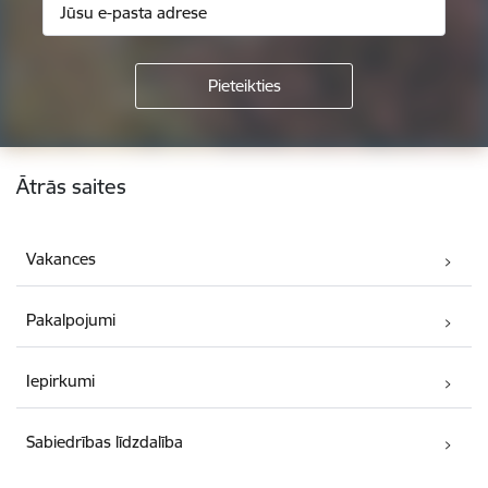
Kājene
Ātrās saites
Vakances
Pakalpojumi
Iepirkumi
Sabiedrības līdzdalība