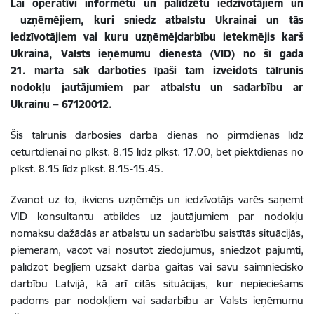
Lai operatīvi informētu un palīdzētu iedzīvotājiem un
uzņēmējiem, kuri sniedz atbalstu Ukrainai un tās
iedzīvotājiem vai kuru uzņēmējdarbību ietekmējis karš
Ukrainā, Valsts ieņēmumu dienestā (VID) no šī gada
21. marta sāk darboties īpaši tam izveidots tālrunis
nodokļu jautājumiem par atbalstu un sadarbību ar
Ukrainu – 67120012.
Šis tālrunis darbosies darba dienās no pirmdienas līdz
ceturtdienai no plkst. 8.15 līdz plkst. 17.00, bet piektdienās no
plkst. 8.15 līdz plkst. 8.15-15.45.
Zvanot uz to, ikviens uzņēmējs un iedzīvotājs varēs saņemt
VID konsultantu atbildes uz jautājumiem par nodokļu
nomaksu dažādās ar atbalstu un sadarbību saistītās situācijās,
piemēram, vācot vai nosūtot ziedojumus, sniedzot pajumti,
palīdzot bēgļiem uzsākt darba gaitas vai savu saimniecisko
darbību Latvijā, kā arī citās situācijas, kur nepieciešams
padoms par nodokļiem vai sadarbību ar Valsts ieņēmumu