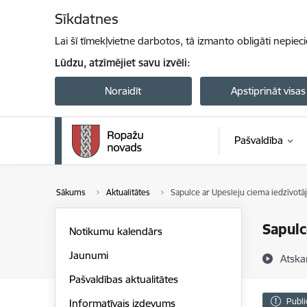
Pāriet uz lapas saturu
Sīkdatnes
Lai šī tīmekļvietne darbotos, tā izmanto obligāti nepiec
Lūdzu, atzīmējiet savu izvēli:
Noraidīt
Apstiprināt visas
Pašvaldība
Sākums
Aktualitātes
Sapulce ar Upesleju ciema iedzīvotā
Sapulc
Notikumu kalendārs
Jaunumi
Atska
Pašvaldības aktualitātes
Publi
Informatīvais izdevums