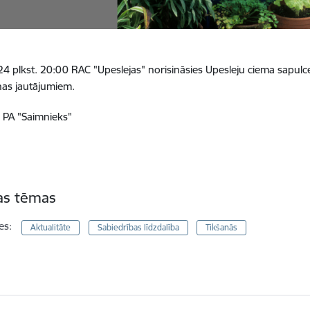
4 plkst. 20:00 RAC "Upeslejas" norisināsies Upesleju ciema s
apulc
nas jautājumiem.
 PA "Saimnieks"
tas tēmas
es:
Aktualitāte
Sabiedrības līdzdalība
Tikšanās