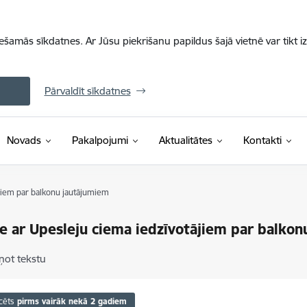
iešamās sīkdatnes. Ar Jūsu piekrišanu papildus šajā vietnē var tikt i
Pārvaldīt sīkdatnes
Novads
Pakalpojumi
Aktualitātes
Kontakti
jiem par balkonu jautājumiem
e ar Upesleju ciema iedzīvotājiem par balko
ņot tekstu
cēts
pirms vairāk nekā 2 gadiem