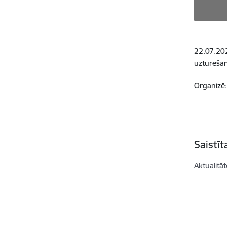
22.07.202
uzturēša
Organizē:
Saistī
Aktualitāt