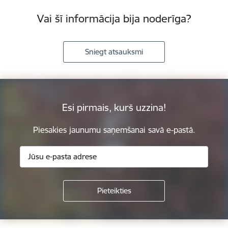
Vai šī informācija bija noderīga?
Sniegt atsauksmi
Esi pirmais, kurš uzzina!
Piesakies jaunumu saņemšanai savā e-pastā.
Kājene