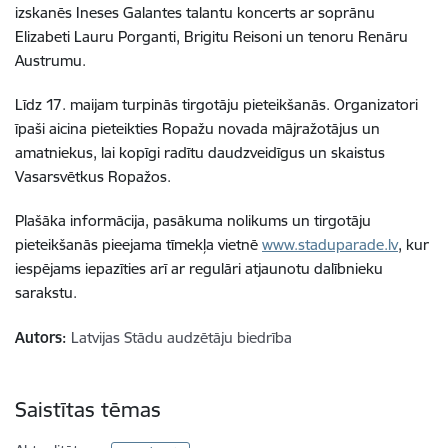
izskanēs Ineses Galantes talantu koncerts ar soprānu
Elizabeti Lauru Porganti, Brigitu Reisoni un tenoru Renāru
Austrumu.
Līdz 17. maijam turpinās tirgotāju pieteikšanās. Organizatori
īpaši aicina pieteikties Ropažu novada mājražotājus un
amatniekus, lai kopīgi radītu daudzveidīgus un skaistus
Vasarsvētkus Ropažos.
Plašāka informācija, pasākuma nolikums un tirgotāju
pieteikšanās pieejama tīmekļa vietnē
www.staduparade.lv
, kur
iespējams iepazīties arī ar regulāri atjaunotu dalībnieku
sarakstu.
Autors:
Latvijas Stādu audzētāju biedrība
Saistītas tēmas