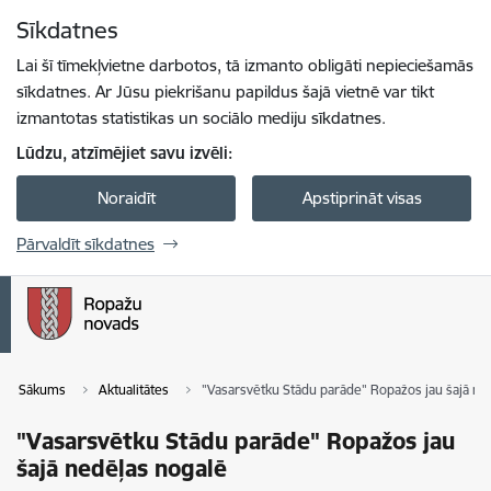
Pāriet uz lapas saturu
Sīkdatnes
Spied
lai meklētu
Enter
Lai šī tīmekļvietne darbotos, tā izmanto obligāti nepieciešamās
sīkdatnes. Ar Jūsu piekrišanu papildus šajā vietnē var tikt
izmantotas statistikas un sociālo mediju sīkdatnes.
Lūdzu, atzīmējiet savu izvēli:
Noraidīt
Apstiprināt visas
Pārvaldīt sīkdatnes
Sākums
Aktualitātes
"Vasarsvētku Stādu parāde" Ropažos jau šajā ne
"Vasarsvētku Stādu parāde" Ropažos jau
šajā nedēļas nogalē