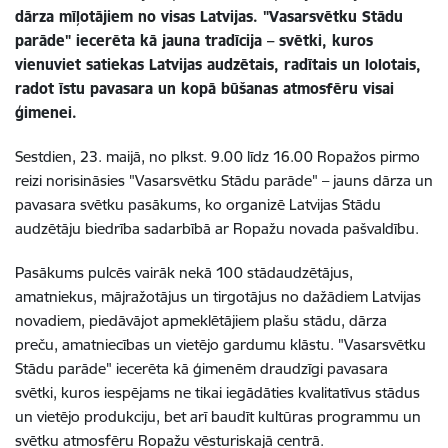
dārza mīļotājiem no visas Latvijas. "Vasarsvētku Stādu
parāde" iecerēta kā jauna tradīcija – svētki, kuros
vienuviet satiekas Latvijas audzētais, radītais un lolotais,
radot īstu pavasara un kopā būšanas atmosfēru visai
ģimenei.
Sestdien, 23. maijā, no plkst. 9.00 līdz 16.00 Ropažos pirmo
reizi norisināsies "Vasarsvētku Stādu parāde" – jauns dārza un
pavasara svētku pasākums, ko organizē Latvijas Stādu
audzētāju biedrība sadarbībā ar Ropažu novada pašvaldību.
Pasākums pulcēs vairāk nekā 100 stādaudzētājus,
amatniekus, mājražotājus un tirgotājus no dažādiem Latvijas
novadiem, piedāvājot apmeklētājiem plašu stādu, dārza
preču, amatniecības un vietējo gardumu klāstu. "Vasarsvētku
Stādu parāde" iecerēta kā ģimenēm draudzīgi pavasara
svētki, kuros iespējams ne tikai iegādāties kvalitatīvus stādus
un vietējo produkciju, bet arī baudīt kultūras programmu un
svētku atmosfēru Ropažu vēsturiskajā centrā.