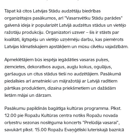
Tāpat kā citos Latvijas Stādu audzētāju biedrības
organizētajos pasākumos, arī "Vasarsvētku Stādu parādes"
galvenā ideja ir popularizēt Latvijā audzētus stādus un vietējo
ražotāju produkciju. Organizatori uzsver – šis ir stāsts par
kvalitāti, ilgtspēju un vietējo uzņēmēju darbu, kas piemērots
Latvijas klimatiskajiem apstākļiem un mūsu cilvēku vajadzībām.
Apmeklētājiem būs iespēja iegādāties vasaras puķes,
ziemcietes, dekoratīvos augus, augļu kokus, ogulājus,
garšaugus un citus stādus tieši no audzētājiem. Pasākumā
piedalīsies arī amatnieki un mājražotāji ar Latvijā radītiem
pārtikas produktiem, dizaina priekšmetiem un dažādām
lietām mājai un dārzam.
Pasākumu papildinās bagātīga kultūras programma. Plkst.
12.00 pie Ropažu Kultūras centra notiks Ropažu novada
orķestru sezonas noslēguma koncerts "Prelūdija vasarai",
savukārt plkst. 15.00 Ropažu Evaņģēliski luteriskajā baznīcā