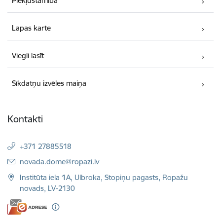
Piekļūstamība
Lapas karte
Viegli lasīt
Sīkdatņu izvēles maiņa
Kontakti
+371 27885518
E-pasts:
novada.dome@ropazi.lv
Institūta iela 1A, Ulbroka, Stopiņu pagasts, Ropažu
novads, LV-2130