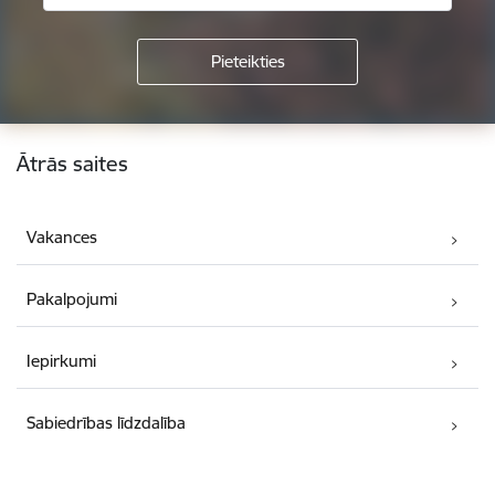
Kājene
Ātrās saites
Vakances
Pakalpojumi
Iepirkumi
Sabiedrības līdzdalība