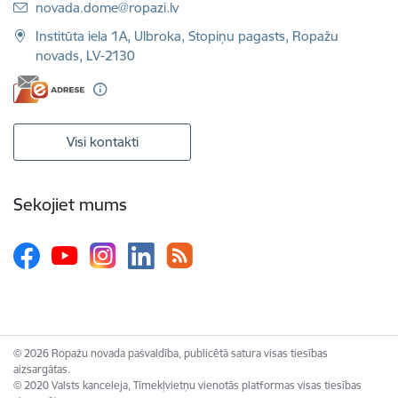
E-pasts:
novada.dome@ropazi.lv
Institūta iela 1A, Ulbroka, Stopiņu pagasts, Ropažu
novads, LV-2130
Visi kontakti
Sekojiet mums
© 2026 Ropažu novada pašvaldība, publicētā satura visas tiesības
aizsargātas.
© 2020 Valsts kanceleja, Tīmekļvietņu vienotās platformas visas tiesības