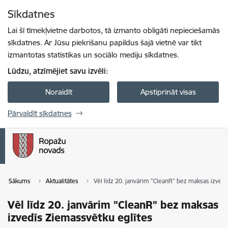
Pāriet uz lapas saturu
Sīkdatnes
Spied
lai meklētu
Enter
Lai šī tīmekļvietne darbotos, tā izmanto obligāti nepieciešamās
sīkdatnes. Ar Jūsu piekrišanu papildus šajā vietnē var tikt
izmantotas statistikas un sociālo mediju sīkdatnes.
Lūdzu, atzīmējiet savu izvēli:
Noraidīt
Apstiprināt visas
Pārvaldīt sīkdatnes
Sākums
Aktualitātes
Vēl līdz 20. janvārim "CleanR" bez maksas izved
Vēl līdz 20. janvārim "CleanR" bez maksas
izvedīs Ziemassvētku eglītes