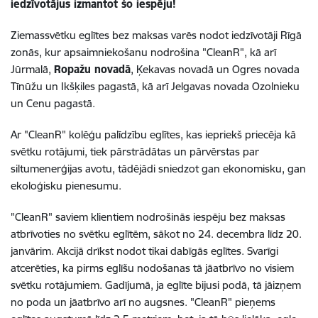
iedzīvotājus izmantot šo iespēju!
Ziemassvētku eglītes bez maksas varēs nodot iedzīvotāji Rīgā
zonās, kur apsaimniekošanu nodrošina "CleanR", kā arī
Jūrmalā,
Ropažu novadā
, Ķekavas novadā un Ogres novada
Tīnūžu un Ikšķiles pagastā, kā arī Jelgavas novada Ozolnieku
un Cenu pagastā.
Ar "CleanR" kolēģu palīdzību eglītes, kas iepriekš priecēja kā
svētku rotājumi, tiek pārstrādātas un pārvērstas par
siltumenerģijas avotu, tādējādi sniedzot gan ekonomisku, gan
ekoloģisku pienesumu.
"CleanR" saviem klientiem nodrošinās iespēju bez maksas
atbrīvoties no svētku eglītēm, sākot no 24. decembra līdz 20.
janvārim. Akcijā drīkst nodot tikai dabīgās eglītes. Svarīgi
atcerēties, ka pirms eglīšu nodošanas tā jāatbrīvo no visiem
svētku rotājumiem. Gadījumā, ja eglīte bijusi podā, tā jāizņem
no poda un jāatbrīvo arī no augsnes. "CleanR" pieņems