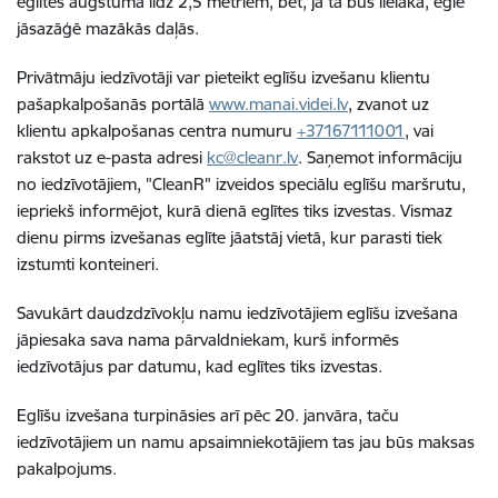
eglītes augstumā līdz 2,5 metriem, bet, ja tā būs lielāka, egle
jāsazāģē mazākās daļās.
Privātmāju iedzīvotāji var pieteikt eglīšu izvešanu klientu
pašapkalpošanās portālā
www.manai.videi.lv
, zvanot uz
klientu apkalpošanas centra numuru
+37167111001
, vai
rakstot uz e-pasta adresi
kc@cleanr.lv
. Saņemot informāciju
no iedzīvotājiem, "CleanR" izveidos speciālu eglīšu maršrutu,
iepriekš informējot, kurā dienā eglītes tiks izvestas. Vismaz
dienu pirms izvešanas eglīte jāatstāj vietā, kur parasti tiek
izstumti konteineri.
Savukārt daudzdzīvokļu namu iedzīvotājiem eglīšu izvešana
jāpiesaka sava nama pārvaldniekam, kurš informēs
iedzīvotājus par datumu, kad eglītes tiks izvestas.
Eglīšu izvešana turpināsies arī pēc 20. janvāra, taču
iedzīvotājiem un namu apsaimniekotājiem tas jau būs maksas
pakalpojums.