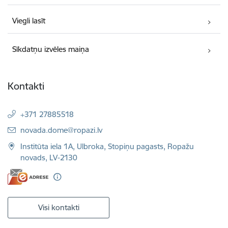
Viegli lasīt
Sīkdatņu izvēles maiņa
Kontakti
+371 27885518
E-pasts:
novada.dome@ropazi.lv
Institūta iela 1A, Ulbroka, Stopiņu pagasts, Ropažu
novads, LV-2130
Visi kontakti