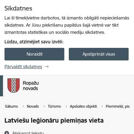
Pāriet uz lapas saturu
Sīkdatnes
Spied
lai meklētu
Enter
Lai šī tīmekļvietne darbotos, tā izmanto obligāti nepieciešamās
sīkdatnes. Ar Jūsu piekrišanu papildus šajā vietnē var tikt
izmantotas statistikas un sociālo mediju sīkdatnes.
Lūdzu, atzīmējiet savu izvēli:
Noraidīt
Apstiprināt visas
Pārvaldīt sīkdatnes
Sākums
Novads
Tūrisms
Apskates objekti
Pieminekļi, piemi
Latviešu leģionāru piemiņas vieta
Atskaņot tekstu