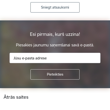
Sniegt atsauksmi
Esi pirmais, kurš uzzina!
Piesakies jaunumu saņemšanai savā e-pastā.
Kājene
Ātrās saites