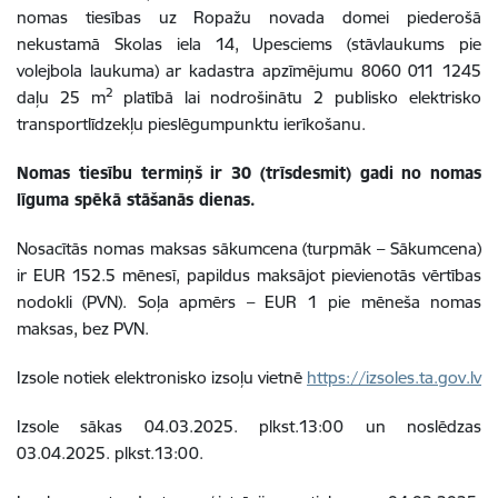
nomas tiesības uz Ropažu novada domei piederošā
nekustamā
Skolas iela 14, Upesciems (stāvlaukums pie
volejbola laukuma)
ar kadastra apzīmējumu
8060 011 1245
2
daļu 25 m
platībā lai nodrošinātu 2 publisko elektrisko
transportlīdzekļu pieslēgumpunktu ierīkošanu.
Nomas tiesību termiņš ir 30 (trīsdesmit) gadi no nomas
līguma spēkā stāšanās dienas.
Nosacītās nomas maksas sākumcena (turpmāk – Sākumcena)
ir EUR 152.5 mēnesī, papildus maksājot pievienotās vērtības
nodokli (PVN). Soļa apmērs – EUR 1 pie mēneša nomas
maksas, bez PVN.
Izsole notiek elektronisko izsoļu vietnē
https://izsoles.ta.gov.lv
Izsole sākas 04.03.2025. plkst.13:00 un noslēdzas
03.04.2025. plkst.13:00.