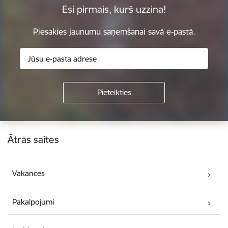
Esi pirmais, kurš uzzina!
Piesakies jaunumu saņemšanai savā e-pastā.
Kājene
Ātrās saites
Vakances
Pakalpojumi