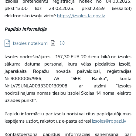
Izsoles pretendentu reģistrācija notiek no 04.03.2025.
plkst.13:00 līdz 24.03.2025. plkst.23:59 (ieskaitot)
elektronisko izsoļu vietnē
https://izsoles.ta.gov.lv
Papildu informācija
Lejupielādēt:
Izsoles noteikumi
Izsoles nodrošinājums – 157,30 EUR 20 dienu laikā no izsoles
sākuma datuma personai, kura vēlas piedalīties izsolē,
jāpārskaita Ropažu novada pašvaldībai, reģistrācijas
Nr.90000067986, AS “SEB Banka”, konta
Nr.LV79UNLA0033300130908, ar atzīmi “Izsoles
nodrošinājums nomas tiesību izsolei Skolas 14 noma, elektro
uzlādes punkti”.
Papildu informāciju par izsoļu norisi vai citus papildjautājumus
iespējams uzdot, rakstot uz e-pasta adresi
izsoles@ropazi.lv
Kontaktpersona papildus informācijas saņemšanai par