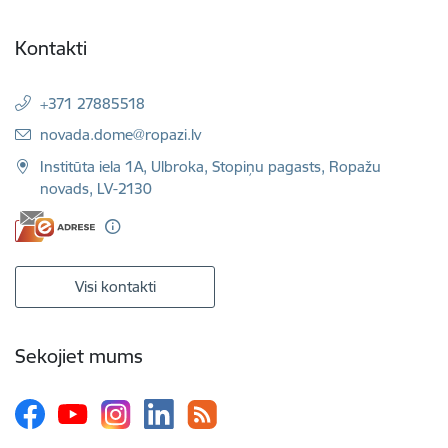
Kontakti
+371 27885518
E-pasts:
novada.dome@ropazi.lv
Institūta iela 1A, Ulbroka, Stopiņu pagasts, Ropažu
novads, LV-2130
Visi kontakti
Sekojiet mums