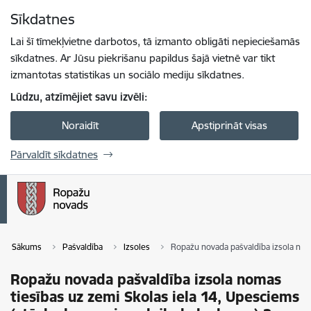
Pāriet uz lapas saturu
Sīkdatnes
Spied
lai meklētu
Enter
Lai šī tīmekļvietne darbotos, tā izmanto obligāti nepieciešamās
sīkdatnes. Ar Jūsu piekrišanu papildus šajā vietnē var tikt
izmantotas statistikas un sociālo mediju sīkdatnes.
Lūdzu, atzīmējiet savu izvēli:
Noraidīt
Apstiprināt visas
Pārvaldīt sīkdatnes
Sākums
Pašvaldība
Izsoles
Ropažu novada pašvaldība izsola noma
Ropažu novada pašvaldība izsola nomas
tiesības uz zemi Skolas iela 14, Upesciems