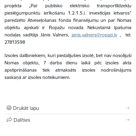
projekta „Par publisko elektrisko transportlīdzekļu
pieslēgumpunktu ierīkošanu 1.2.1.5.i. investīcijas ietvaros”
paredzēto Atveseļošanas fonda finansējumu un par Nomas
objektu apskati ir Ropažu novada Nekustamā īpašuma
nodaļas vadītājs Jānis Valners,
janis.valners@ropazi.lv
, tel.
27813598
Izsoles dalībniekiem, kuri piedalījušies izsolē, bet nav nosolījuši
Nomas objektu, 7 darba dienu laikā pēc izsoles akta
apstiprināšanas tiek atmaksāts izsoles nodrošinājums
saskaņā ar izsoles noteikumiem.
Drukāt lapu
Dalīties