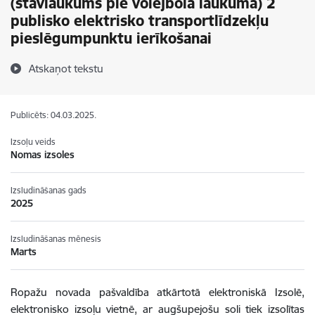
(stāvlaukums pie volejbola laukuma) 2
publisko elektrisko transportlīdzekļu
pieslēgumpunktu ierīkošanai
Atskaņot tekstu
Publicēts: 04.03.2025.
Izsoļu veids
Nomas izsoles
Izsludināšanas gads
2025
Izsludināšanas mēnesis
Marts
Ropažu novada pašvaldība atkārtotā elektroniskā Izsolē,
elektronisko izsoļu vietnē, ar augšupejošu soli tiek izsolītas