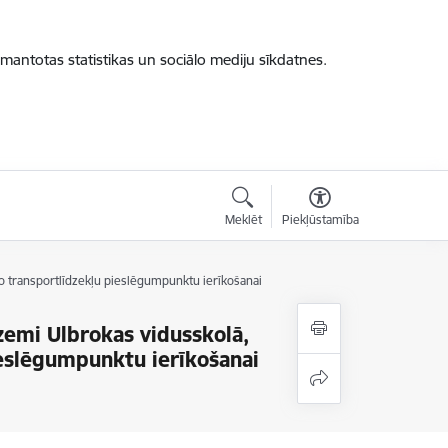
zmantotas statistikas un sociālo mediju sīkdatnes.
Meklēt
Piekļūstamība
o transportlīdzekļu pieslēgumpunktu ierīkošanai
zemi Ulbrokas vidusskolā,
ieslēgumpunktu ierīkošanai