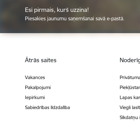
Esi pirmais, kurš uzzina!
Piesakies jaunumu saņemšanai savā e-pastā.
Kājene
Ātrās saites
Noderīg
Vakances
Privātuma
Pakalpojumi
Piekļūsta
Iepirkumi
Lapas kar
Sabiedrības līdzdalība
Viegli lasī
Sīkdatņu 