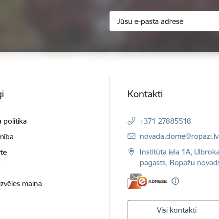
i
Kontakti
 politika
+371 27885518
E-pasts:
novada.dome@ropazi.lv
mība
Institūta iela 1A, Ulbrok
te
pagasts, Ropažu novad
t
izvēles maiņa
Visi kontakti