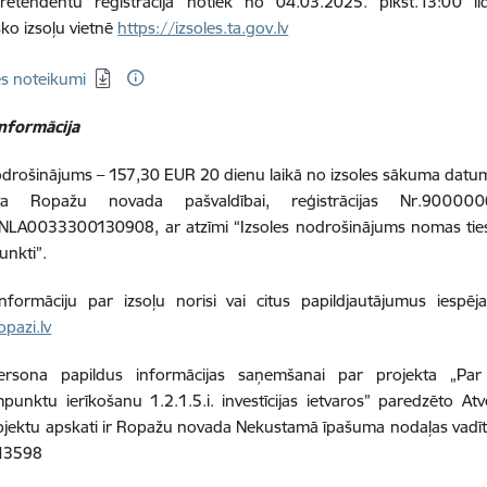
pretendentu reģistrācija notiek no 04.03.2025. plkst.13:00 līd
sko izsoļu vietnē
https://izsoles.ta.gov.lv
ēt:
es noteikumi
informācija
odrošinājums – 157,30 EUR 20 dienu laikā no izsoles sākuma datuma 
aita Ropažu novada pašvaldībai, reģistrācijas Nr.900
NLA0033300130908, ar atzīmi “Izsoles nodrošinājums nomas tiesī
unkti”.
informāciju par izsoļu norisi vai citus papildjautājumus iespē
opazi.lv
ersona papildus informācijas saņemšanai par projekta „Par p
punktu ierīkošanu 1.2.1.5.i. investīcijas ietvaros” paredzēto 
ektu apskati ir Ropažu novada Nekustamā īpašuma nodaļas vadītā
813598