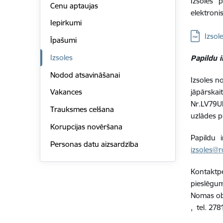
Izsoles 
Cenu aptaujas
elektroni
Iepirkumi
Lejupielād
Izsol
Īpašumi
Izsoles
Papildu 
Nodod atsavināšanai
Izsoles n
jāpārsk
Vakances
Nr.LV79U
Trauksmes celšana
uzlādes p
Korupcijas novēršana
Papildu 
Personas datu aizsardzība
izsoles@r
Kontaktp
pieslēgum
Nomas obj
, tel. 27