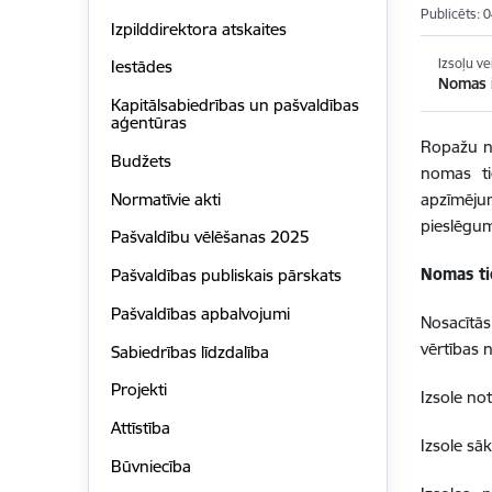
Publicēts: 
Izpilddirektora atskaites
Izsoļu ve
Iestādes
Nomas 
Kapitālsabiedrības un pašvaldības
aģentūras
Ropažu no
Budžets
nomas t
Normatīvie akti
apzīmēj
pieslēgu
Pašvaldību vēlēšanas 2025
Nomas ti
Pašvaldības publiskais pārskats
Pašvaldības apbalvojumi
Nosacītā
vērtības 
Sabiedrības līdzdalība
Projekti
Izsole no
Attīstība
Izsole sā
Būvniecība