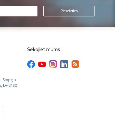
Sekojiet mums
a, Stopiņu
s, LV-2130