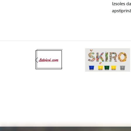
Izsoles da
apstiprin