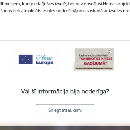
lībniekiem, kuri piedalījušies izsolē, bet nav nosolījuši Nomas objek
āšanas tiek atmaksāts izsoles nodrošinājums saskaņā ar izsoles no
Vai šī informācija bija noderīga?
Sniegt atsauksmi