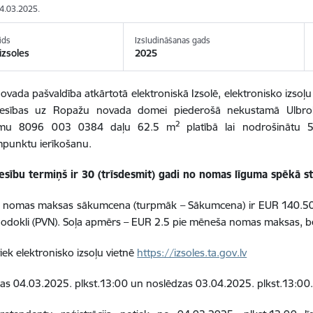
04.03.2025.
ids
Izsludināšanas gads
izsoles
2025
vada pašvaldība atkārtotā elektroniskā Izsolē, elektronisko izsoļu v
iesības uz Ropažu novada domei piederošā nekustamā
Ulbr
2
umu
8096 003 0384 daļu 62.5 m
platībā lai nodrošinātu 5 
mpunktu ierīkošanu.
esību termiņš ir 30 (trīsdesmit) gadi no nomas līguma spēkā s
s nomas maksas sākumcena (turpmāk – Sākumcena) ir EUR 140.50 
nodokli (PVN). Soļa apmērs – EUR 2.5 pie mēneša nomas maksas, b
tiek elektronisko izsoļu vietnē
https://izsoles.ta.gov.lv
kas 04.03.2025. plkst.13:00 un noslēdzas 03.04.2025. plkst.13:00