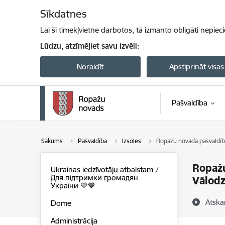
Pāriet uz lapas saturu
Sīkdatnes
Lai šī tīmekļvietne darbotos, tā izmanto obligāti nepiec
Lūdzu, atzīmējiet savu izvēli:
Noraidīt
Apstiprināt visas
Pašvaldība
Sākums
Pašvaldība
Izsoles
Ropažu novada pašvaldība
Ropažu
Ukrainas iedzīvotāju atbalstam /
Для підтримки громадян
Vālodz
України 💛💙
Atska
Dome
Administrācija