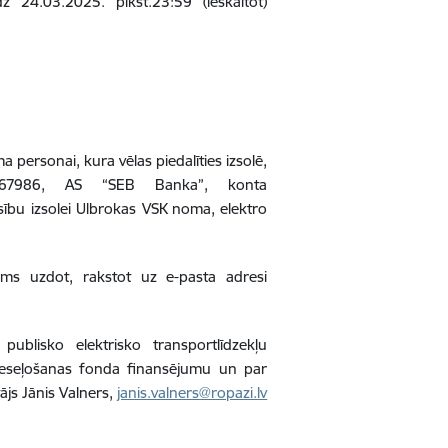
z 24.03.2025. plkst.23:59 (ieskaitot)
personai, kura vēlas piedalīties izsolē,
00067986, AS “SEB Banka”, konta
bu izsolei Ulbrokas VSK noma, elektro
jams uzdot, rakstot uz e-pasta adresi
ublisko elektrisko transportlīdzekļu
Atveseļošanas fonda finansējumu un par
js Jānis Valners,
janis.valners@ropazi.lv