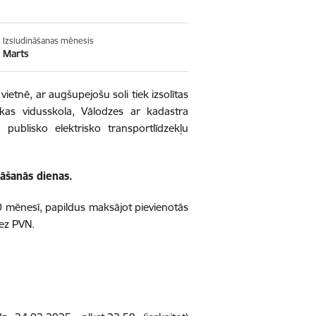
Izsludināšanas mēnesis
Marts
ietnē, ar augšupejošu soli tiek izsolītas
okas vidusskola, Vālodzes
ar kadastra
publisko elektrisko transportlīdzekļu
tāšanās dienas.
mēnesī, papildus maksājot pievienotās
ez PVN.
.