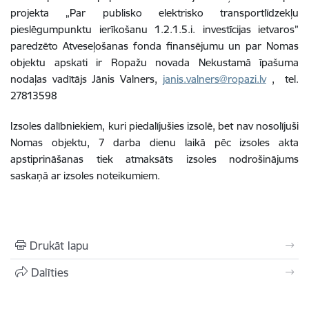
projekta „Par publisko elektrisko transportlīdzekļu
pieslēgumpunktu ierīkošanu 1.2.1.5.i. investīcijas ietvaros”
paredzēto Atveseļošanas fonda finansējumu un par Nomas
objektu apskati ir Ropažu novada Nekustamā īpašuma
nodaļas vadītājs Jānis Valners,
janis.valners@ropazi.lv
, tel.
27813598
Izsoles dalībniekiem, kuri piedalījušies izsolē, bet nav nosolījuši
Nomas objektu, 7 darba dienu laikā pēc izsoles akta
apstiprināšanas tiek atmaksāts izsoles nodrošinājums
saskaņā ar izsoles noteikumiem.
Drukāt lapu
Dalīties