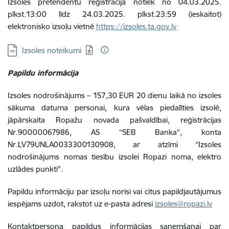
Izsoles pretendentu reģistrācija notiek no 04.03.2025.
plkst.13:00 līdz 24.03.2025. plkst.23:59 (ieskaitot)
elektronisko izsoļu vietnē
https://izsoles.ta.gov.lv
Lejupielādēt:
Izsoles noteikumi
Papildu informācija
Izsoles nodrošinājums – 157,30 EUR 20 dienu laikā no izsoles
sākuma datuma personai, kura vēlas piedalīties izsolē,
jāpārskaita Ropažu novada pašvaldībai, reģistrācijas
Nr.90000067986, AS “SEB Banka”, konta
Nr.LV79UNLA0033300130908, ar atzīmi “Izsoles
nodrošinājums nomas tiesību izsolei Ropazi noma, elektro
uzlādes punkti”.
Papildu informāciju par izsoļu norisi vai citus papildjautājumus
iespējams uzdot, rakstot uz e-pasta adresi
izsoles@ropazi.lv
Kontaktpersona papildus informācijas saņemšanai par