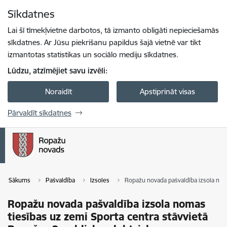
Pāriet uz lapas saturu
Sīkdatnes
Spied
lai meklētu
Enter
Lai šī tīmekļvietne darbotos, tā izmanto obligāti nepieciešamās
sīkdatnes. Ar Jūsu piekrišanu papildus šajā vietnē var tikt
izmantotas statistikas un sociālo mediju sīkdatnes.
Lūdzu, atzīmējiet savu izvēli:
Noraidīt
Apstiprināt visas
Pārvaldīt sīkdatnes
Sākums
Pašvaldība
Izsoles
Ropažu novada pašvaldība izsola noma
Ropažu novada pašvaldība izsola nomas
tiesības uz zemi Sporta centra stāvvietā