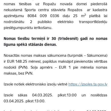
nomas tiesības uz Ropažu novada domei piederošā
nekustamā Sporta centra stāvvieta Ropažos
ar kadastra
2
apzīmējumu
8084 009 0336
daļu 25 m
platībā lai
nodrošinātu 2 publisko elektrisko transportlīdzekļu
pieslēgumpunktu ierīkošanu.
Nomas tiesību termiņš ir 30 (trīsdesmit) gadi no nomas
līguma spēkā stāšanās dienas.
Nosacītās nomas maksas sākumcena (turpmāk – Sākumcena)
ir EUR 148.25 mēnesī, papildus maksājot pievienotās vērtības
nodokli (PVN). Soļa apmērs – EUR 1 pie mēneša nomas
maksas, bez PVN.
Izsole notiek elektronisko izsoļu vietnē
https://izsoles.ta.gov.lv
Izsole sākas 04.03.2025. plkst.13:00 un noslēdzas
03.04.2025. plkst.13:00.