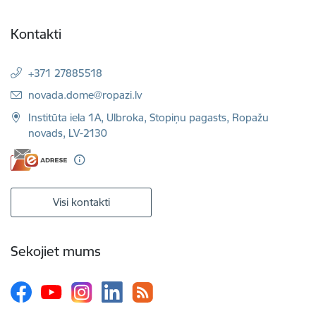
Kontakti
+371 27885518
E-pasts:
novada.dome@ropazi.lv
Institūta iela 1A, Ulbroka, Stopiņu pagasts, Ropažu
novads, LV-2130
Visi kontakti
Sekojiet mums