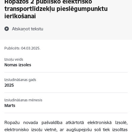
Ropažos 2 publisko elektrisko
transportlīdzekļu pieslēgumpunktu
ierīkošanai
Atskaņot tekstu
Publicēts: 04.03.2025.
Izsoļu veids
Nomas izsoles
Izsludināšanas gads
2025
Izsludināšanas mēnesis
Marts
Ropažu novada pašvaldība atkārtotā elektroniskā Izsolē,
elektronisko izsoļu vietnē, ar augšupejošu soli tiek izsolītas