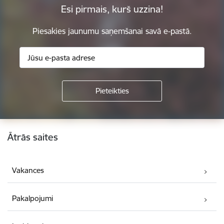
Esi pirmais, kurš uzzina!
Piesakies jaunumu saņemšanai savā e-pastā.
Kājene
Ātrās saites
Vakances
Pakalpojumi