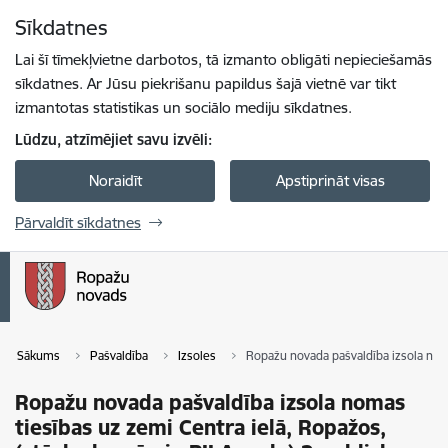
Pāriet uz lapas saturu
Sīkdatnes
Spied
lai meklētu
Enter
Lai šī tīmekļvietne darbotos, tā izmanto obligāti nepieciešamās
sīkdatnes. Ar Jūsu piekrišanu papildus šajā vietnē var tikt
izmantotas statistikas un sociālo mediju sīkdatnes.
Lūdzu, atzīmējiet savu izvēli:
Noraidīt
Apstiprināt visas
Pārvaldīt sīkdatnes
Sākums
Pašvaldība
Izsoles
Ropažu novada pašvaldība izsola noma
Ropažu novada pašvaldība izsola nomas
tiesības uz zemi Centra ielā, Ropažos,