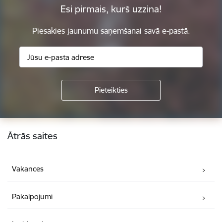
Esi pirmais, kurš uzzina!
Piesakies jaunumu saņemšanai savā e-pastā.
Kājene
Ātrās saites
Vakances
Pakalpojumi