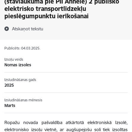
(stāvlaukumā pie PII Annele) 2 publisko
elektrisko transportlīdzekļu
pieslēgumpunktu ierīkošanai
Atskaņot tekstu
Publicēts: 04.03.2025.
Izsoļu veids
Nomas izsoles
Izsludināšanas gads
2025
Izsludināšanas mēnesis
Marts
Ropažu novada pašvaldība atkārtotā elektroniskā Izsolē,
elektronisko izsoļu vietnē, ar augšupejošu soli tiek izsolītas