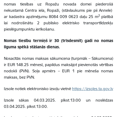
nomas tiesības uz Ropažu novada domei piederošā
nekustamā Centra iela,
Ropaži, (stāvlaukums pie pii Annele)
2
ar kadastra apzīmējumu
8084 009 0623
daļu 25 m
platībā
lai nodrošinātu 2 publisko elektrisko transportlīdzekļu
pieslēgumpunktu ierīkošanu.
Nomas tiesību termiņš ir 30 (trīsdesmit) gadi no nomas
līguma spēkā stāšanās dienas.
Nosacītās nomas maksas sākumcena (turpmāk – Sākumcena)
ir EUR 148.25 mēnesī, papildus maksājot pievienotās vērtības
nodokli (PVN). Soļa apmērs – EUR 1 pie mēneša nomas
maksas, bez PVN.
Izsole notiek elektronisko izsoļu vietnē
https://izsoles.ta.gov.lv
Izsole sākas 04.03.2025. plkst.13:00 un noslēdzas
03.04.2025. plkst.13:00.