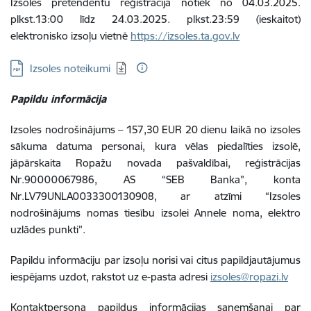
Izsoles pretendentu reģistrācija notiek no 04.03.2025.
plkst.13:00 līdz 24.03.2025. plkst.23:59 (ieskaitot)
elektronisko izsoļu vietnē
https://izsoles.ta.gov.lv
Lejupielādēt:
Izsoles noteikumi
Papildu informācija
Izsoles nodrošinājums – 157,30 EUR 20 dienu laikā no izsoles
sākuma datuma personai, kura vēlas piedalīties izsolē,
jāpārskaita Ropažu novada pašvaldībai, reģistrācijas
Nr.90000067986, AS “SEB Banka”, konta
Nr.LV79UNLA0033300130908, ar atzīmi “Izsoles
nodrošinājums nomas tiesību izsolei Annele noma, elektro
uzlādes punkti”.
Papildu informāciju par izsoļu norisi vai citus papildjautājumus
iespējams uzdot, rakstot uz e-pasta adresi
izsoles@ropazi.lv
Kontaktpersona papildus informācijas saņemšanai par