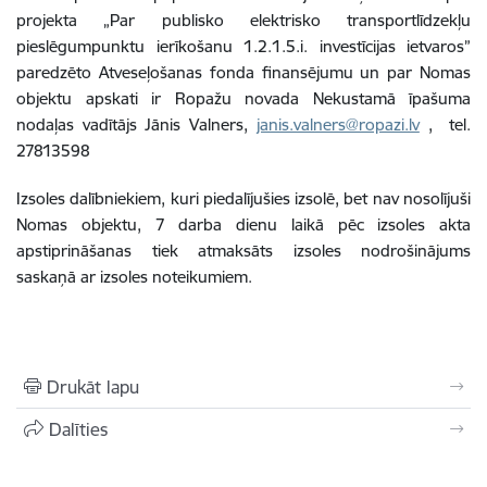
projekta „Par publisko elektrisko transportlīdzekļu
pieslēgumpunktu ierīkošanu 1.2.1.5.i. investīcijas ietvaros”
paredzēto Atveseļošanas fonda finansējumu un par Nomas
objektu apskati ir Ropažu novada Nekustamā īpašuma
nodaļas vadītājs Jānis Valners,
janis.valners@ropazi.lv
, tel.
27813598
Izsoles dalībniekiem, kuri piedalījušies izsolē, bet nav nosolījuši
Nomas objektu, 7 darba dienu laikā pēc izsoles akta
apstiprināšanas tiek atmaksāts izsoles nodrošinājums
saskaņā ar izsoles noteikumiem.
Drukāt lapu
Dalīties