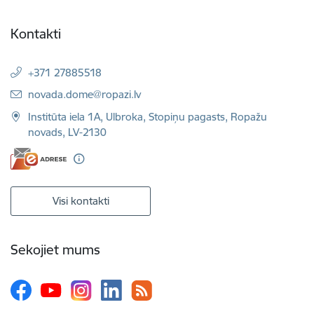
Kontakti
+371 27885518
E-pasts:
novada.dome@ropazi.lv
Institūta iela 1A, Ulbroka, Stopiņu pagasts, Ropažu
novads, LV-2130
Visi kontakti
Sekojiet mums