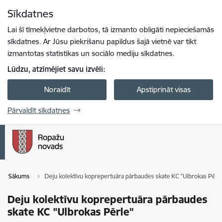
Pāriet uz lapas saturu
Sīkdatnes
Spied
lai meklētu
Enter
Lai šī tīmekļvietne darbotos, tā izmanto obligāti nepieciešamās
sīkdatnes. Ar Jūsu piekrišanu papildus šajā vietnē var tikt
izmantotas statistikas un sociālo mediju sīkdatnes.
Lūdzu, atzīmējiet savu izvēli:
Noraidīt
Apstiprināt visas
Pārvaldīt sīkdatnes
Sākums
Deju kolektīvu koprepertuāra pārbaudes skate KC "Ulbrokas Pērl
Deju kolektīvu koprepertuāra pārbaudes
skate KC "Ulbrokas Pērle"