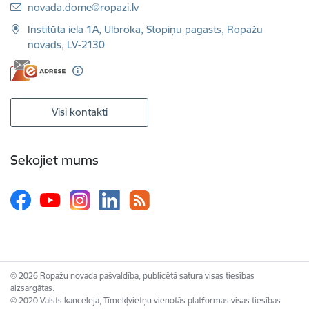
E-pasts:
novada.dome@ropazi.lv
Institūta iela 1A, Ulbroka, Stopiņu pagasts, Ropažu
novads, LV-2130
Visi kontakti
Sekojiet mums
© 2026 Ropažu novada pašvaldība, publicētā satura visas tiesības
aizsargātas.
© 2020 Valsts kanceleja, Tīmekļvietņu vienotās platformas visas tiesības