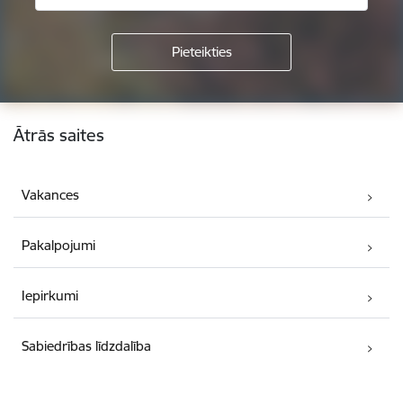
Kājene
Ātrās saites
Vakances
Pakalpojumi
Iepirkumi
Sabiedrības līdzdalība