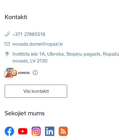
Kontakti
+371 27885518
E-pasts:
novada.dome@ropazi.lv
Institūta iela 1A, Ulbroka, Stopiņu pagasts, Ropažu
novads, LV-2130
Visi kontakti
Sekojiet mums