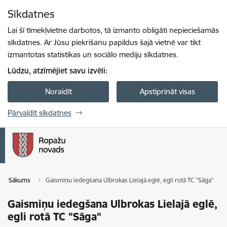
Pāriet uz lapas saturu
Sīkdatnes
Spied
lai meklētu
Enter
Lai šī tīmekļvietne darbotos, tā izmanto obligāti nepieciešamās
sīkdatnes. Ar Jūsu piekrišanu papildus šajā vietnē var tikt
izmantotas statistikas un sociālo mediju sīkdatnes.
Lūdzu, atzīmējiet savu izvēli:
Noraidīt
Apstiprināt visas
Pārvaldīt sīkdatnes
Sākums
Gaismiņu iedegšana Ulbrokas Lielajā eglē, egli rotā TC "Sāga"
Gaismiņu iedegšana Ulbrokas Lielajā eglē,
egli rotā TC "Sāga"