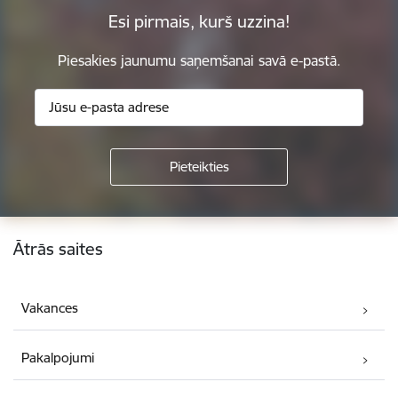
Esi pirmais, kurš uzzina!
Piesakies jaunumu saņemšanai savā e-pastā.
Kājene
Ātrās saites
Vakances
Pakalpojumi