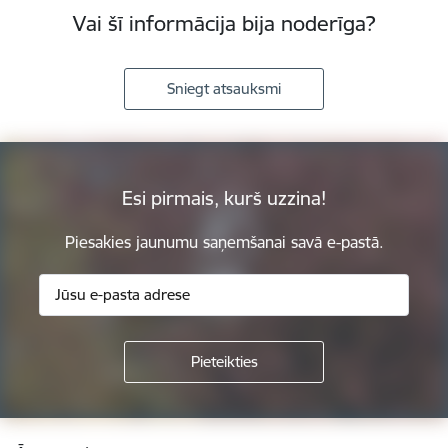
Vai šī informācija bija noderīga?
Sniegt atsauksmi
Esi pirmais, kurš uzzina!
Piesakies jaunumu saņemšanai savā e-pastā.
Kājene