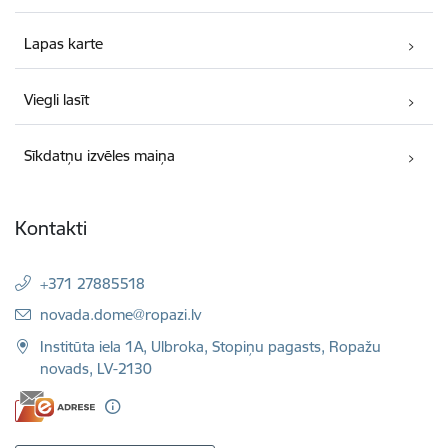
Lapas karte
Viegli lasīt
Sīkdatņu izvēles maiņa
Kontakti
+371 27885518
E-pasts:
novada.dome@ropazi.lv
Institūta iela 1A, Ulbroka, Stopiņu pagasts, Ropažu
novads, LV-2130