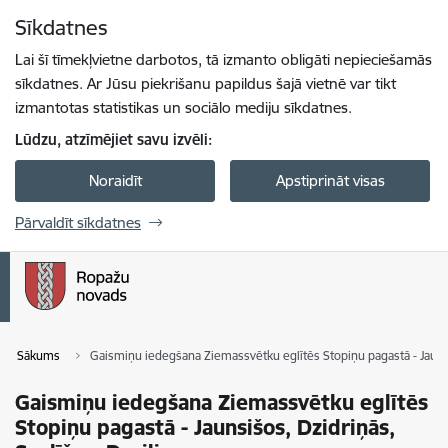
Pāriet uz lapas saturu
Sīkdatnes
Spied
lai meklētu
Enter
Lai šī tīmekļvietne darbotos, tā izmanto obligāti nepieciešamās
sīkdatnes. Ar Jūsu piekrišanu papildus šajā vietnē var tikt
izmantotas statistikas un sociālo mediju sīkdatnes.
Lūdzu, atzīmējiet savu izvēli:
Noraidīt
Apstiprināt visas
Pārvaldīt sīkdatnes
Sākums
Gaismiņu iedegšana Ziemassvētku eglītēs Stopiņu pagastā - Jaunsi
Gaismiņu iedegšana Ziemassvētku eglītēs
Stopiņu pagastā - Jaunsišos, Dzidriņās,