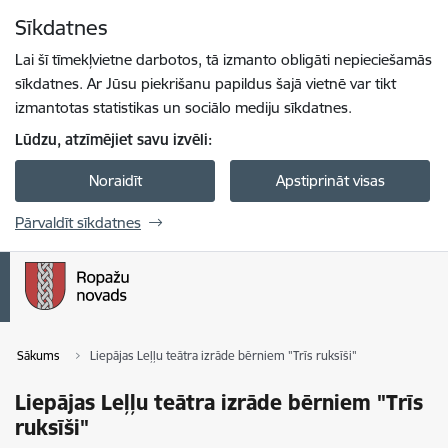
Pāriet uz lapas saturu
Sīkdatnes
Spied
lai meklētu
Enter
Lai šī tīmekļvietne darbotos, tā izmanto obligāti nepieciešamās
sīkdatnes. Ar Jūsu piekrišanu papildus šajā vietnē var tikt
izmantotas statistikas un sociālo mediju sīkdatnes.
Lūdzu, atzīmējiet savu izvēli:
Noraidīt
Apstiprināt visas
Pārvaldīt sīkdatnes
Sākums
Liepājas Leļļu teātra izrāde bērniem "Trīs ruksīši"
Liepājas Leļļu teātra izrāde bērniem "Trīs
ruksīši"