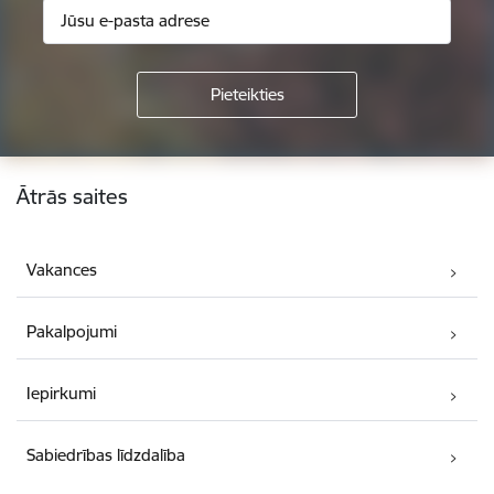
Kājene
Ātrās saites
Vakances
Pakalpojumi
Iepirkumi
Sabiedrības līdzdalība