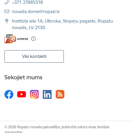
+371 27885518
E-pasts:
novada.dome@ropazi.lv
Institūta iela 1A, Ulbroka, Stopiņu pagasts, Ropažu
novads, LV-2130
Visi kontakti
Sekojiet mums
© 2026 Ropažu novada pašvaldība, publicētā satura visas tiesības
aizsargātas.