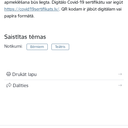
apmeklēšana būs liegta. Digitālo Covid-19 sertifikātu var iegūt
https://covid19sertifikats.lv/
. QR kodam ir jābūt digitālam vai
papīra formātā.
Saistītas tēmas
Notikumi:
Bērniem
Teātris
Drukāt lapu
Dalīties