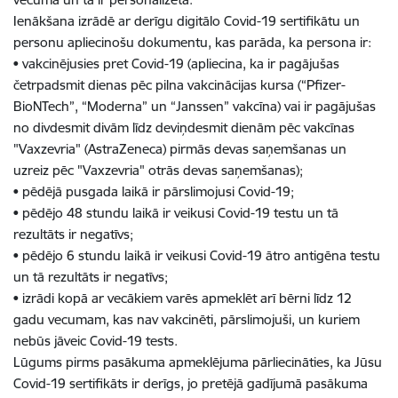
Ienākšana izrādē ar derīgu digitālo Covid-19 sertifikātu un
personu apliecinošu dokumentu, kas parāda, ka persona ir:
• vakcinējusies pret Covid-19 (apliecina, ka ir pagājušas
četrpadsmit dienas pēc pilna vakcinācijas kursa (“Pfizer-
BioNTech”, “Moderna” un “Janssen” vakcīna) vai ir pagājušas
no divdesmit divām līdz deviņdesmit dienām pēc vakcīnas
"Vaxzevria" (AstraZeneca) pirmās devas saņemšanas un
uzreiz pēc "Vaxzevria" otrās devas saņemšanas);
• pēdējā pusgada laikā ir pārslimojusi Covid-19;
• pēdējo 48 stundu laikā ir veikusi Covid-19 testu un tā
rezultāts ir negatīvs;
• pēdējo 6 stundu laikā ir veikusi Covid-19 ātro antigēna testu
un tā rezultāts ir negatīvs;
• izrādi kopā ar vecākiem varēs apmeklēt arī bērni līdz 12
gadu vecumam, kas nav vakcinēti, pārslimojuši, un kuriem
nebūs jāveic Covid-19 tests.
Lūgums pirms pasākuma apmeklējuma pārliecināties, ka Jūsu
Covid-19 sertifikāts ir derīgs, jo pretējā gadījumā pasākuma