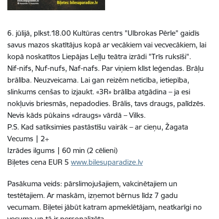
6. jūlijā, plkst.18.00 Kultūras centrs "Ulbrokas Pērle" gaidīs
savus mazos skatītājus kopā ar vecākiem vai vecvecākiem, lai
kopā noskatītos Liepājas Leļļu teātra izrādi "Trīs ruksīši".
Nif-nifs, Nuf-nufs, Naf-nafs. Par viņiem klīst leģendas. Brāļu
brālība. Neuzveicama. Lai gan reizēm neticība, ietiepība,
slinkums cenšas to izjaukt. «3R» brālība atgādina – ja esi
nokļuvis briesmās, nepadodies. Brālis, tavs draugs, palīdzēs.
Nevis kāds pūkains «draugs» vārdā – Vilks.
P.S. Kad satiksimies pastāstīšu vairāk – ar cieņu, Žagata
Vecums | 2+
Izrādes ilgums | 60 min (2 cēlieni)
Biļetes cena EUR 5
www.bilesuparadize.lv
Pasākuma veids: pārslimojušajiem, vakcinētajiem un
testētajiem. Ar maskām, izņemot bērnus līdz 7 gadu
vecumam. Biļetei jābūt katram apmeklētājam, neatkarīgi no
vecuma un tā ir personalizēta.