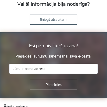
Vai šī informācija bija noderīga?
Sniegt atsauksmi
Esi pirmais, kurš uzzina!
Piesakies jaunumu saņemšanai savā e-pastā.
Kājene
Ātrās saites