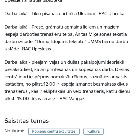
Upesciema Tautas bibliotēka
Darba laikā - Tīklu pīšanas darbnīca Ukrainai - RAC Ulbroka
Darba laikā - Prese, grāmatu apmaiņa lieliem un maziem,
iespēja darboties trenažieru telpā, Anitas Miķelsones tekstila
darbu izstāde: “Domu lidojums tekstilā.” UMMS bērnu darbu
izstāde– RAC Upeslejas
Darba laikā - pieejami veļas un dušas pakalpojumi (iepriekš
pierakstoties), kā arī printēšanas un kopēšanas darbi. Dienas
centrā ir arī iespējams nomaksāt rēķinus, sazināties ar valsts
iestādēm, no plkst.12.00 ir iespēja izmanot bezmaksas divus
trenažierus , kas ir ekliptiskais un velo trenažieris, katru dienu
plkst. 15.00- tējas terase – RAC Vangaži
Saistītas tēmas
Notikumi:
Kopienu centru aktivitātes
Kultūra