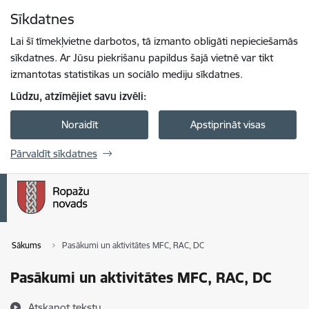
Pāriet uz lapas saturu
Sīkdatnes
Spied
lai meklētu
Enter
Lai šī tīmekļvietne darbotos, tā izmanto obligāti nepieciešamās
sīkdatnes. Ar Jūsu piekrišanu papildus šajā vietnē var tikt
izmantotas statistikas un sociālo mediju sīkdatnes.
Lūdzu, atzīmējiet savu izvēli:
Noraidīt
Apstiprināt visas
Pārvaldīt sīkdatnes
Sākums
Pasākumi un aktivitātes MFC, RAC, DC
Pasākumi un aktivitātes MFC, RAC, DC
Atskaņot tekstu