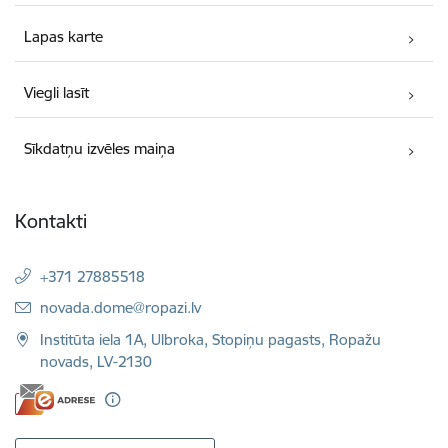
Lapas karte
Viegli lasīt
Sīkdatņu izvēles maiņa
Kontakti
+371 27885518
E-pasts:
novada.dome@ropazi.lv
Institūta iela 1A, Ulbroka, Stopiņu pagasts, Ropažu
novads, LV-2130