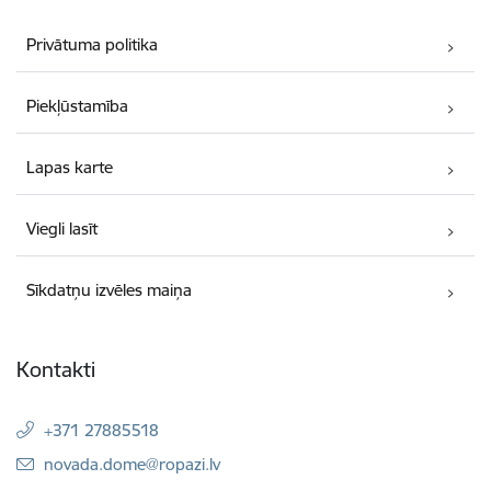
Privātuma politika
Piekļūstamība
Lapas karte
Viegli lasīt
Sīkdatņu izvēles maiņa
Kontakti
+371 27885518
E-pasts:
novada.dome@ropazi.lv