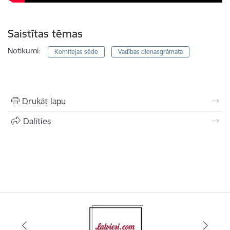
Saistītas tēmas
Notikumi:
Komitejas sēde
Vadības dienasgrāmata
Drukāt lapu
Dalīties