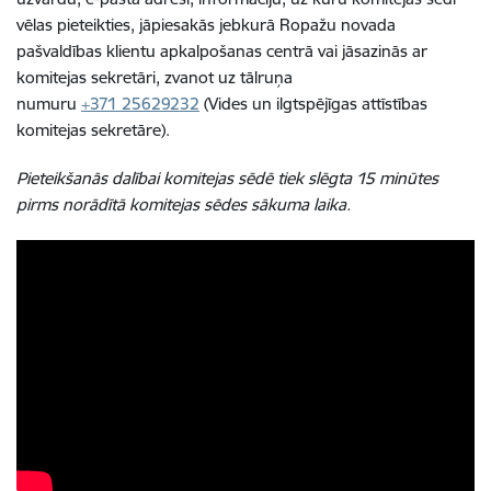
vēlas pieteikties, jāpiesakās jebkurā Ropažu novada
pašvaldības klientu apkalpošanas centrā vai jāsazinās ar
komitejas sekretāri, zvanot uz tālruņa
numuru
+371 25629232
(Vides un ilgtspējīgas attīstības
komitejas sekretāre).
Pieteikšanās dalībai komitejas sēdē tiek slēgta 15 minūtes
pirms norādītā komitejas sēdes sākuma laika.