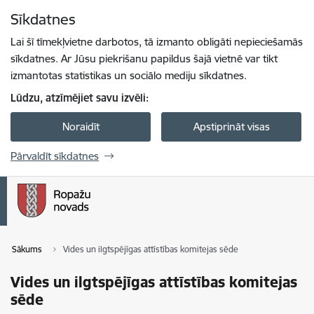
Pāriet uz lapas saturu
Sīkdatnes
Spied
lai meklētu
Enter
Lai šī tīmekļvietne darbotos, tā izmanto obligāti nepieciešamās
sīkdatnes. Ar Jūsu piekrišanu papildus šajā vietnē var tikt
izmantotas statistikas un sociālo mediju sīkdatnes.
Lūdzu, atzīmējiet savu izvēli:
Noraidīt
Apstiprināt visas
Pārvaldīt sīkdatnes
Sākums
Vides un ilgtspējīgas attīstības komitejas sēde
Vides un ilgtspējīgas attīstības komitejas
sēde