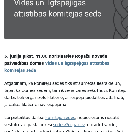
5. jūnijā plkst. 11.00 norisināsies Ropažu novada
pašvaldības domes
Vides un ilgtspējīgas attīstības
komitejas sēde
.
Atgādinām, ka komiteju sēdes tiks straumētas tiešraidē un,
tāpat kā domes sēdēm, tām ikviens varēs sekot līdzi. Komiteju
darbs tiek organizēts klātienē, ar iespēju piedalīties attālināti,
ja dalība klātienē nav iespējama.
Lai pieteiktos dalībai
komiteju sēdēs
, nepieciešams nosūtīt
vēstuli uz e-pasta adresi
sedes@ropazi.lv
, norādot vārdu,
uzvārdu, e-pasta adresi, informāciju, uz kuru komitejas sēdi