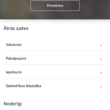
Kājene
Ātrās saites
Vakances
Pakalpojumi
Iepirkumi
Sabiedrības līdzdalība
Noderīgi