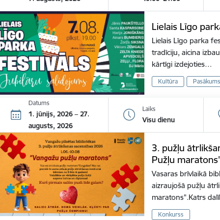
Lielais Līgo park
Lielais Līgo parka fes
tradīciju, aicina izb
kārtīgi izdejoties…
Kultūra
Pasākum
Datums
Laiks
1. jūnijs, 2026 – 27.
Visu dienu
augusts, 2026
3. pužļu ātrlik
Pužļu maratons
Vasaras brīvlaikā bib
aizraujošā pužļu āt
maratons".Katrs dal
Konkurss