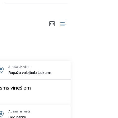
Atrašanās vieta
Ropažu volejbola laukums
osms vīriešiem
Atrašanās vieta
Līgo parks