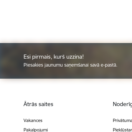
Esi pirmais, kurš uzzina!
Piesakies jaunumu saņemšanai savā e-pastā.
Kājene
Ātrās saites
Noderīg
Vakances
Privātuma
Pakalpojumi
Piekļūsta