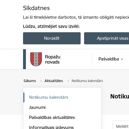
Pāriet uz lapas saturu
Sīkdatnes
Lai šī tīmekļvietne darbotos, tā izmanto obligāti nepiec
Lūdzu, atzīmējiet savu izvēli:
Noraidīt
Apstiprināt visas
Pašvaldība
Sākums
Aktualitātes
Notikumu kalendārs
Notik
Notikumu kalendārs
Jaunumi
Pašvaldības aktualitātes
Meklēt
Informatīvais izdevums