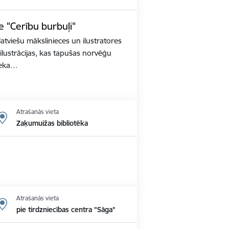
de "Cerību burbuļi"
atviešu mākslinieces un ilustratores
lustrācijas, kas tapušas norvēģu
ieka…
Atrašanās vieta
Zaķumuižas bibliotēka
Atrašanās vieta
pie tirdzniecības centra "Sāga"