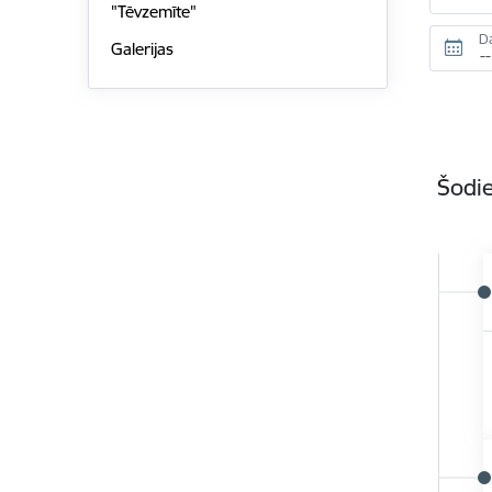
"Tēvzemīte"
D
Galerijas
Šodie