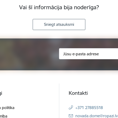
Vai šī informācija bija noderīga?
Sniegt atsauksmi
i
Kontakti
 politika
+371 27885518
E-pasts:
novada.dome@ropazi.lv
mība