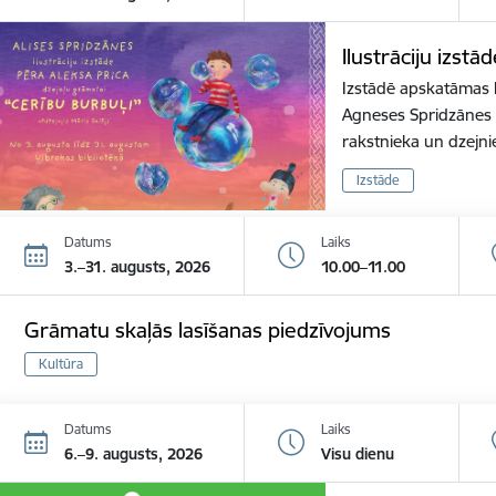
Ilustrāciju izstā
Izstādē apskatāmas l
Agneses Spridzānes i
rakstnieka un dzejn
Izstāde
Datums
Laiks
3.–31. augusts, 2026
10.00–11.00
Grāmatu skaļās lasīšanas piedzīvojums
Kultūra
Datums
Laiks
6.–9. augusts, 2026
Visu dienu