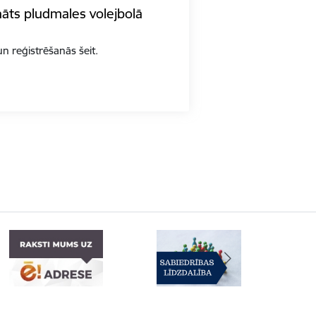
nāts pludmales volejbolā
n reģistrēšanās šeit.