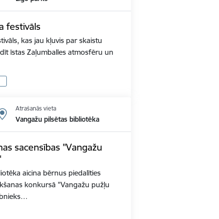
a festivāls
tivāls, kas jau kļuvis par skaistu
audīt īstas Zaļumballes atmosfēru un
s
Atrašanās vieta
Vangažu pilsētas bibliotēka
šanas sacensības "Vangažu
"
liotēka aicina bērnus piedalīties
rlikšanas konkursā "Vangažu pužļu
ībnieks…