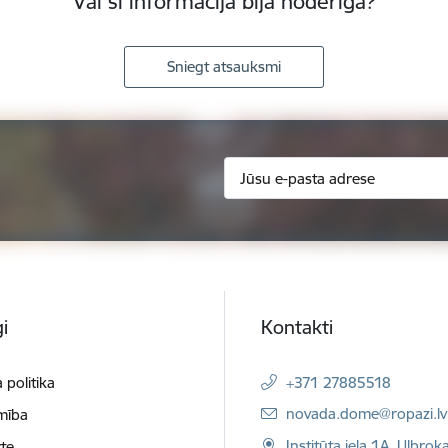
Vai šī informācija bija noderīga?
Sniegt atsauksmi
i
Kontakti
 politika
+371 27885518
E-pasts:
novada.dome@ropazi.lv
mība
Institūta iela 1A, Ulbrok
te