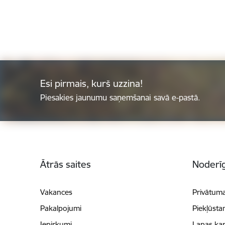
Esi pirmais, kurš uzzina!
Piesakies jaunumu saņemšanai savā e-pastā.
Kājene
Ātrās saites
Noderīg
Vakances
Privātuma
Pakalpojumi
Piekļūsta
Iepirkumi
Lapas kar