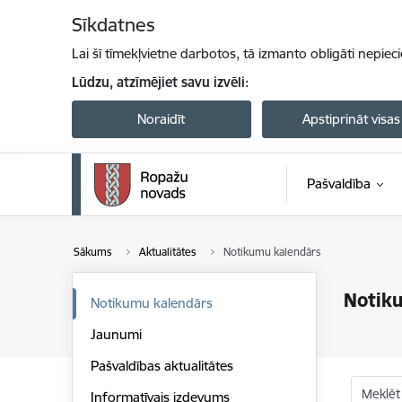
Pāriet uz lapas saturu
Sīkdatnes
Lai šī tīmekļvietne darbotos, tā izmanto obligāti nepiec
Lūdzu, atzīmējiet savu izvēli:
Noraidīt
Apstiprināt visas
Pašvaldība
Sākums
Aktualitātes
Notikumu kalendārs
Notik
Notikumu kalendārs
Jaunumi
Pašvaldības aktualitātes
Meklēt
Informatīvais izdevums