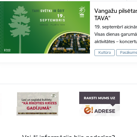
Vangažu pilsētas
TAVA"
19. septembrī aicinā
Visas dienas garumā 
aktivitātes – koncer
Kultūra
Pasākum