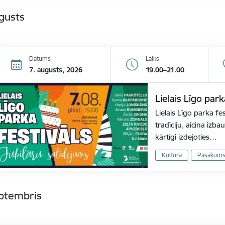
gusts
Datums
Laiks
7. augusts, 2026
19.00–21.00
Lielais Līgo park
Lielais Līgo parka fes
tradīciju, aicina izb
kārtīgi izdejoties…
Kultūra
Pasākum
eptembris