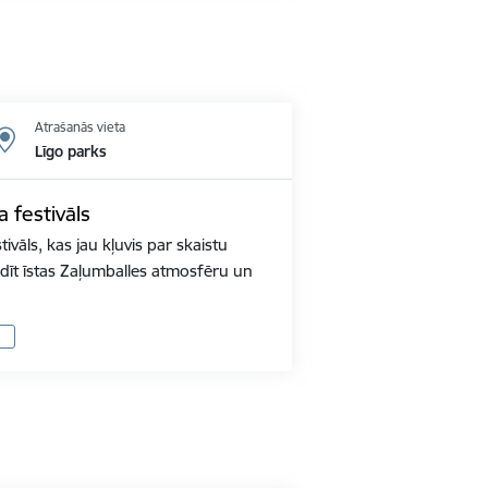
Atrašanās vieta
Līgo parks
a festivāls
tivāls, kas jau kļuvis par skaistu
audīt īstas Zaļumballes atmosfēru un
s