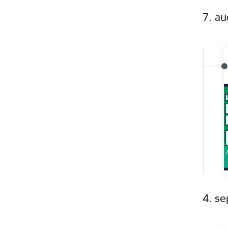
7. au
4. s