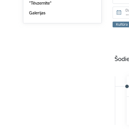
"Tēvzemīte"
D
Galerijas
Kultūra
Šodie