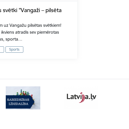
 svētki "Vangaži – pilsēta
m uz Vangažu pilsētas svētkiem!
ikviens atradīs sev piemērotas
tus, sporta…
s
Sports