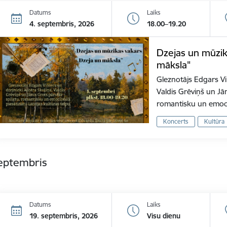
Datums
Laiks
4. septembris, 2026
18.00–19.20
Dzejas un mūzik
māksla"
Gleznotājs Edgars Vi
Valdis Grēviņš un Jān
romantisku un emoc
Koncerts
Kultūra
septembris
Datums
Laiks
19. septembris, 2026
Visu dienu