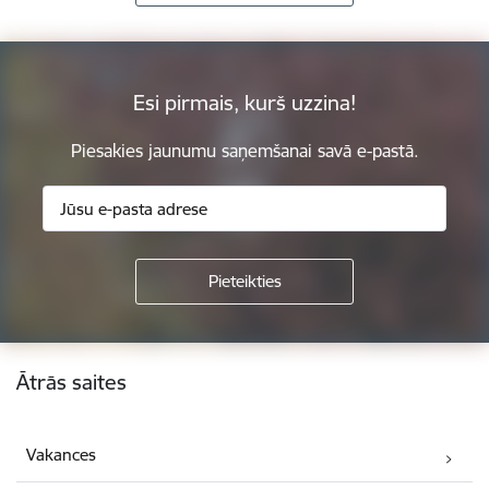
Esi pirmais, kurš uzzina!
Piesakies jaunumu saņemšanai savā e-pastā.
Kājene
Ātrās saites
Vakances