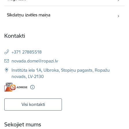
Sīkdatņu izvēles maiņa
Kontakti
+371 27885518
E-pasts:
novada.dome@ropazi.lv
Institūta iela 1A, Ulbroka, Stopiņu pagasts, Ropažu
novads, LV-2130
Visi kontakti
Sekojiet mums