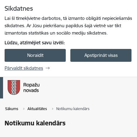
Pāriet uz lapas saturu
Sīkdatnes
Spied
lai meklētu
Enter
Lai šī tīmekļvietne darbotos, tā izmanto obligāti nepieciešamās
sīkdatnes. Ar Jūsu piekrišanu papildus šajā vietnē var tikt
izmantotas statistikas un sociālo mediju sīkdatnes.
Lūdzu, atzīmējiet savu izvēli:
Noraidīt
Apstiprināt visas
Pārvaldīt sīkdatnes
Sākums
Aktualitātes
Notikumu kalendārs
Notikumu kalendārs