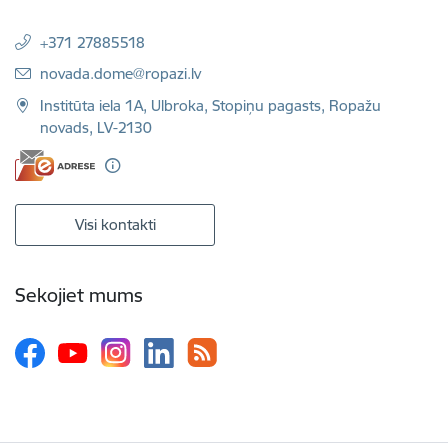
+371 27885518
E-pasts:
novada.dome@ropazi.lv
Institūta iela 1A, Ulbroka, Stopiņu pagasts, Ropažu
novads, LV-2130
Visi kontakti
Sekojiet mums