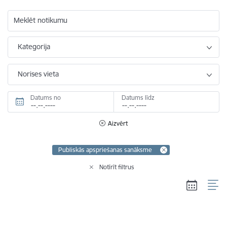
Meklēt notikumu
Kategorija
Norises vieta
Datums no
Datums līdz
Aizvērt
Publiskās apspriešanas sanāksme
Notīrīt filtrus