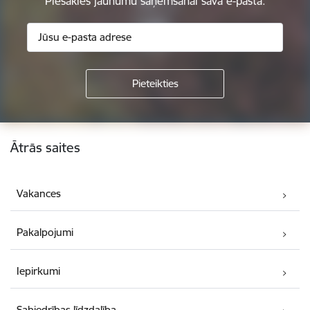
Piesakies jaunumu saņemšanai savā e-pastā.
Kājene
Ātrās saites
Vakances
Pakalpojumi
Iepirkumi
Sabiedrības līdzdalība