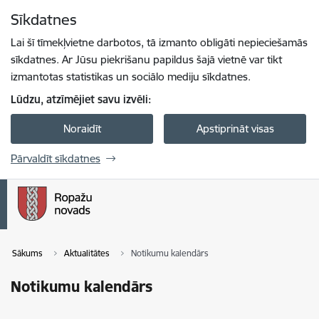
Pāriet uz lapas saturu
Sīkdatnes
Spied
lai meklētu
Enter
Lai šī tīmekļvietne darbotos, tā izmanto obligāti nepieciešamās
sīkdatnes. Ar Jūsu piekrišanu papildus šajā vietnē var tikt
izmantotas statistikas un sociālo mediju sīkdatnes.
Lūdzu, atzīmējiet savu izvēli:
Noraidīt
Apstiprināt visas
Pārvaldīt sīkdatnes
Sākums
Aktualitātes
Notikumu kalendārs
Notikumu kalendārs