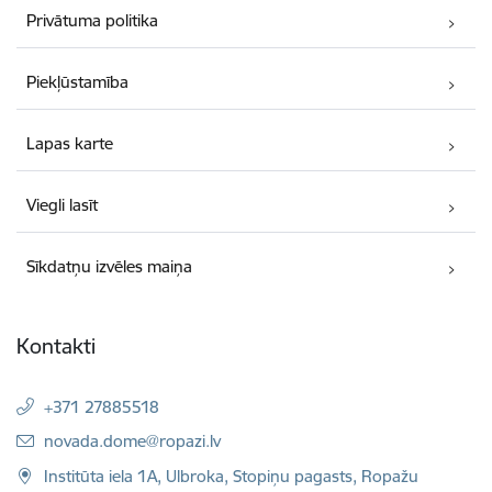
Privātuma politika
Piekļūstamība
Lapas karte
Viegli lasīt
Sīkdatņu izvēles maiņa
Kontakti
+371 27885518
E-pasts:
novada.dome@ropazi.lv
Institūta iela 1A, Ulbroka, Stopiņu pagasts, Ropažu