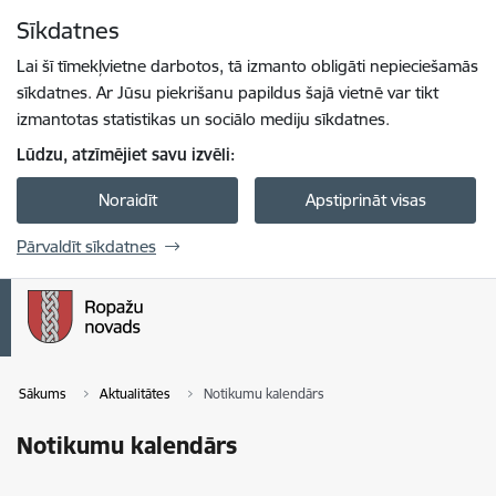
Pāriet uz lapas saturu
Sīkdatnes
Spied
lai meklētu
Enter
Lai šī tīmekļvietne darbotos, tā izmanto obligāti nepieciešamās
sīkdatnes. Ar Jūsu piekrišanu papildus šajā vietnē var tikt
izmantotas statistikas un sociālo mediju sīkdatnes.
Lūdzu, atzīmējiet savu izvēli:
Noraidīt
Apstiprināt visas
Pārvaldīt sīkdatnes
Sākums
Aktualitātes
Notikumu kalendārs
Notikumu kalendārs