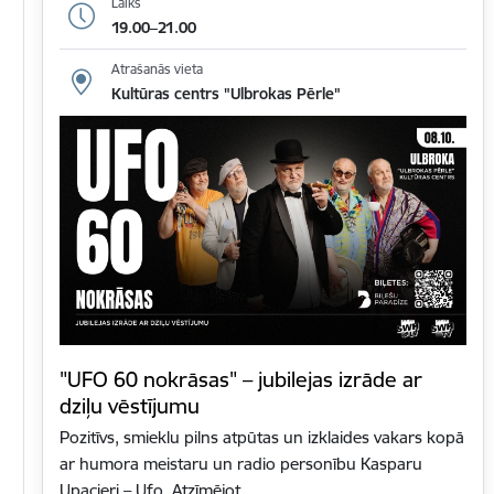
Laiks
19.00–21.00
Atrašanās vieta
Kultūras centrs "Ulbrokas Pērle"
"UFO 60 nokrāsas" – jubilejas izrāde ar
dziļu vēstījumu
Pozitīvs, smieklu pilns atpūtas un izklaides vakars kopā
ar humora meistaru un radio personību Kasparu
Upacieri – Ufo. Atzīmējot…