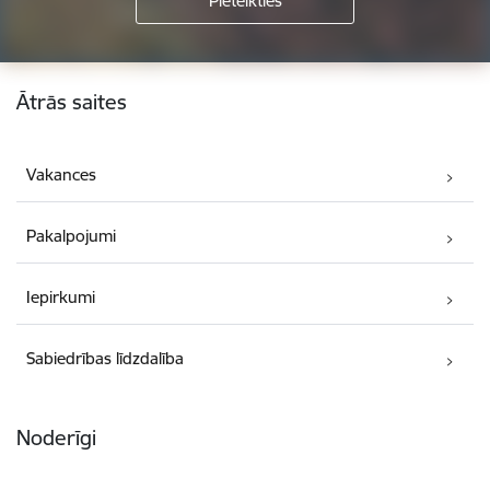
Kājene
Ātrās saites
Vakances
Pakalpojumi
Iepirkumi
Sabiedrības līdzdalība
Noderīgi