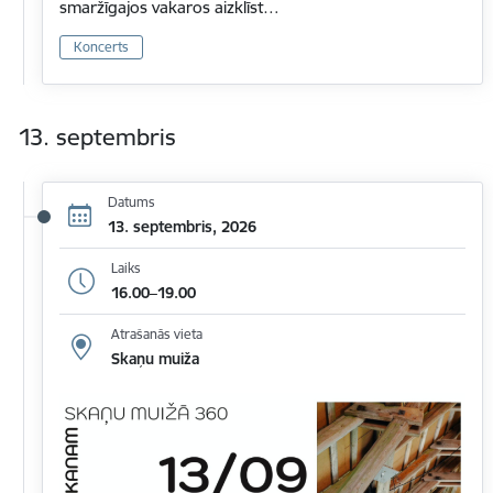
smaržīgajos vakaros aizklīst…
Koncerts
13. septembris
Datums
13. septembris, 2026
Laiks
16.00–19.00
Atrašanās vieta
Skaņu muiža