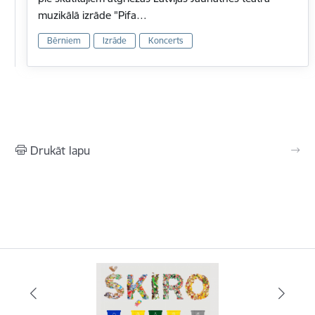
muzikālā izrāde "Pifa…
Bērniem
Izrāde
Koncerts
Drukāt lapu