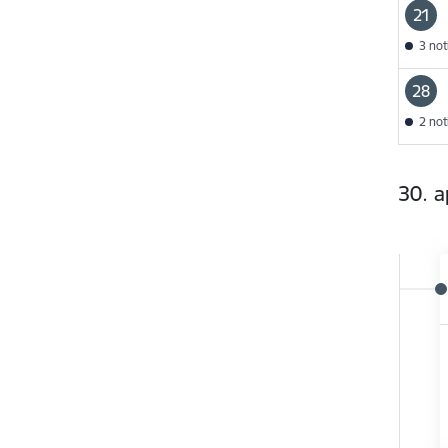
21
3 no
28
2 no
30. a