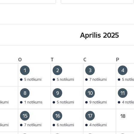
Aprīlis 2025
O
T
C
P
1
2
3
4
5 notikumi
5 notikumi
7 notikumi
5 noti
8
9
10
11
tikumi
1 notikums
5 notikumi
9 notikumi
4 noti
15
16
17
18
tikumi
7 notikumi
6 notikumi
4 notikumi