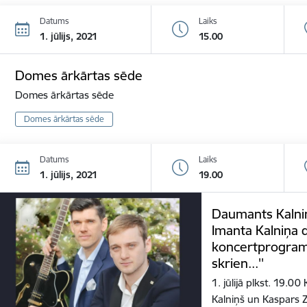
Datums
Laiks
1. jūlijs, 2021
15.00
Domes ārkārtas sēde
Domes ārkārtas sēde
Domes ārkārtas sēde
Datums
Laiks
1. jūlijs, 2021
19.00
Daumants Kalniņ
Imanta Kalniņa 
koncertprogram
skrien...''
1. jūlijā plkst. 19.0
Kalniņš un Kaspars 