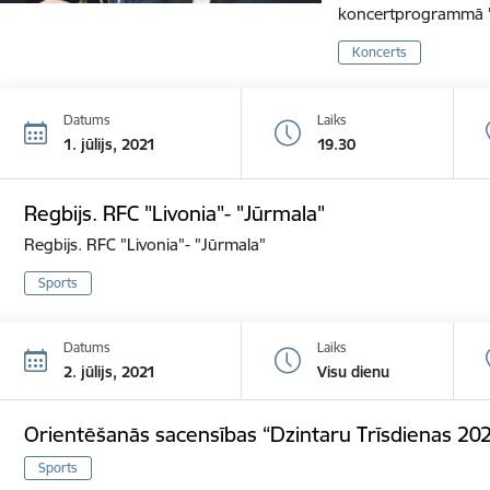
koncertprogrammā 
Koncerts
Datums
Laiks
1. jūlijs, 2021
19.30
Regbijs. RFC "Livonia"- "Jūrmala"
Regbijs. RFC "Livonia"- "Jūrmala"
Sports
Datums
Laiks
2. jūlijs, 2021
Visu dienu
Orientēšanās sacensības “Dzintaru Trīsdienas 20
Sports