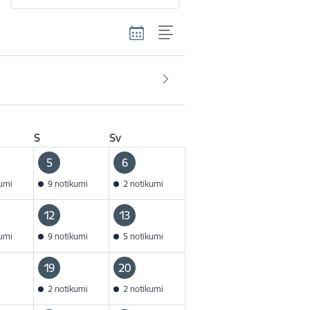
S
Sv
5
6
kumi
9 notikumi
2 notikumi
12
13
kumi
9 notikumi
5 notikumi
19
20
2 notikumi
2 notikumi