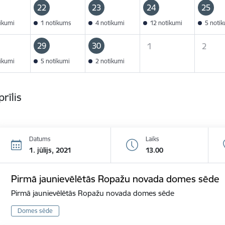
22
23
24
25
tikumi
1 notikums
4 notikumi
12 notikumi
5 noti
29
30
1
2
tikumi
5 notikumi
2 notikumi
prīlis
Datums
Laiks
1. jūlijs, 2021
13.00
Pirmā jaunievēlētās Ropažu novada domes sēde
Pirmā jaunievēlētās Ropažu novada domes sēde
Domes sēde