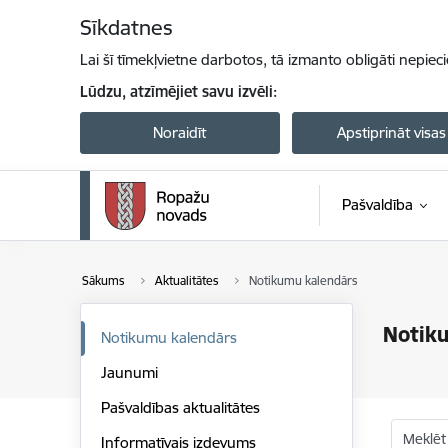
Pāriet uz lapas saturu
Sīkdatnes
Lai šī tīmekļvietne darbotos, tā izmanto obligāti nepiec
Lūdzu, atzīmējiet savu izvēli:
Noraidīt
Apstiprināt visas
Pašvaldība
Sākums
Aktualitātes
Notikumu kalendārs
Notik
Notikumu kalendārs
Jaunumi
Pašvaldības aktualitātes
Meklēt
Informatīvais izdevums