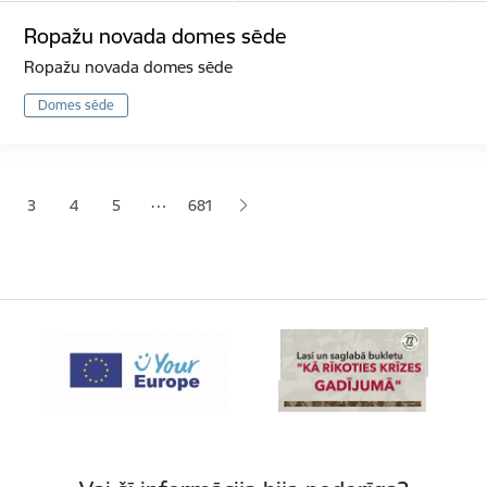
Ropažu novada domes sēde
Ropažu novada domes sēde
Domes sēde
ana
…
3
4
5
681
jā lapa
pa
Lapa
Lapa
Lapa