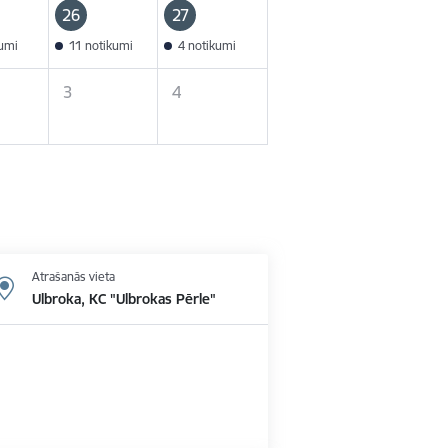
26
27
kumi
11 notikumi
4 notikumi
3
4
Atrašanās vieta
Ulbroka, KC "Ulbrokas Pērle"