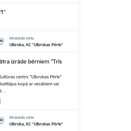
21”
Atrašanās vieta
Ulbroka, KC "Ulbrokas Pērle"
eātra izrāde bērniem "Trīs
0 Kultūras centrs "Ulbrokas Pērle"
katītājus kopā ar vecākiem vai
pā…
Atrašanās vieta
Ulbroka, KC "Ulbrokas Pērle"