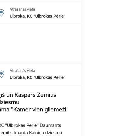
Atrašanās vieta
Ulbroka, KC "Ulbrokas Pērle"
Atrašanās vieta
Ulbroka, KC "Ulbrokas Pērle"
š un Kaspars Zemītis
dziesmu
mā ''Kamēr vien gliemeži
0 KC ''Ulbrokas Pērle'' Daumants
Zemītis Imanta Kalniņa dziesmu