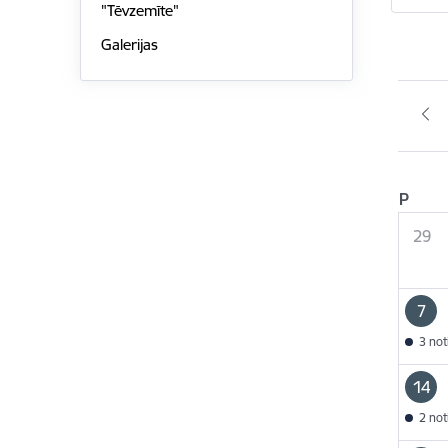
"Tēvzemīte"
Galerijas
P
29
7
3 no
14
2 no