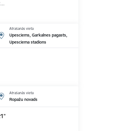
'…
Atrašanās vieta
Upesciems, Garkalnes pagasts,
Upesciema stadions
Atrašanās vieta
Ropažu novads
21”