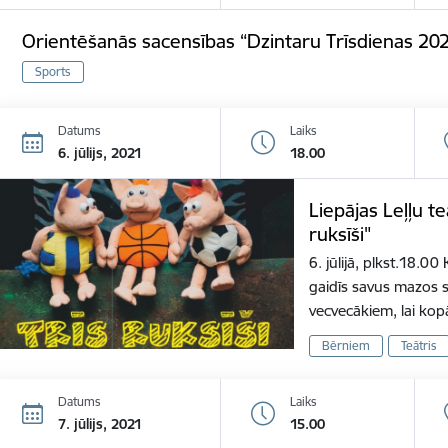
Orientēšanās sacensības “Dzintaru Trīsdienas 20
Sports
Datums
Laiks
6. jūlijs, 2021
18.00
Liepājas Leļļu t
ruksīši"
6. jūlijā, plkst.18.0
gaidīs savus mazos s
vecvecākiem, lai ko
Bērniem
Teātris
Datums
Laiks
7. jūlijs, 2021
15.00