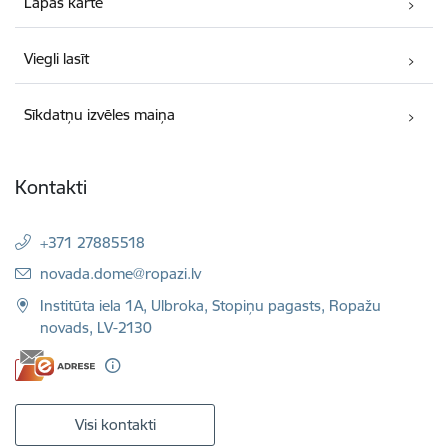
Lapas karte
Viegli lasīt
Sīkdatņu izvēles maiņa
Kontakti
+371 27885518
E-pasts:
novada.dome@ropazi.lv
Institūta iela 1A, Ulbroka, Stopiņu pagasts, Ropažu
novads, LV-2130
Visi kontakti