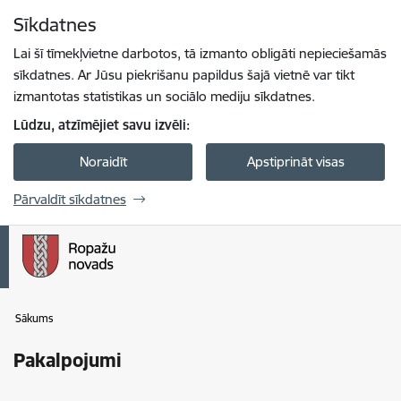
Pāriet uz lapas saturu
Sīkdatnes
Spied
lai meklētu
Enter
Lai šī tīmekļvietne darbotos, tā izmanto obligāti nepieciešamās
sīkdatnes. Ar Jūsu piekrišanu papildus šajā vietnē var tikt
izmantotas statistikas un sociālo mediju sīkdatnes.
Lūdzu, atzīmējiet savu izvēli:
Noraidīt
Apstiprināt visas
Pārvaldīt sīkdatnes
Sākums
Pakalpojumi