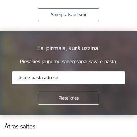
Sniegt atsauksmi
Esi pirmais, kurš uzzina!
Piesakies jaunumu saņemšanai savā e-pastā.
Kājene
Ātrās saites