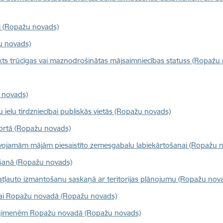
ai (Ropažu novads)
u novads)
kts trūcīgas vai maznodrošinātas mājsaimniecības statuss (Ropažu
 novads)
 ielu tirdzniecībai publiskās vietās (Ropažu novads)
ortā (Ropažu novads)
īvojamām mājām piesaistīto zemesgabalu labiekārtošanai (Ropažu 
nāšanā (Ropažu novads)
 atļauto izmantošanu saskaņā ar teritorijas plānojumu (Ropažu nov
nai Ropažu novadā (Ropažu novads)
nu ģimenēm Ropažu novadā (Ropažu novads)