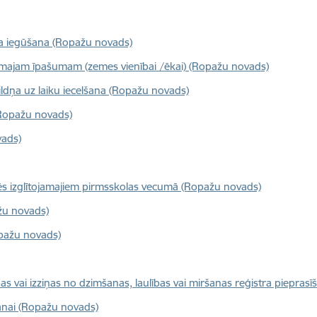
sa iegūšana (Ropažu novads)
tamajam īpašumam (zemes vienībai /ēkai) (Ropažu novads)
bildņa uz laiku iecelšana (Ropažu novads)
(Ropažu novads)
ads)
dēs izglītojamajiem pirmsskolas vecumā (Ropažu novads)
žu novads)
pažu novads)
bas vai izziņas no dzimšanas, laulības vai miršanas reģistra piepra
anai (Ropažu novads)