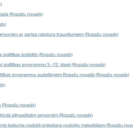
)
ovadā (Ropažu novads)
ds)
ersonām ar garīga rakstura traucējumiem (Ropažu novads)
izglītības iestādēs (Ropažu novads)
 izglītības programmu 5.–12. klasē (Ropažu novads)
 izglītības programmu audzēkņiem Ropažu novadā (Ropažu novads)
ds)
s (Ropažu novads)
nstitūcijā pilngadīgām personām (Ropažu novads)
tamā īpašuma nodokli sniegšana nodokļu maksātājam (Ropažu nov