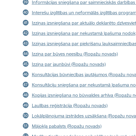
Informācijas sniegšana par saimnieciskās darbība
Interešu izglītības un neformālās izglītības prog
Izziņas izsniegšana par aktuālo deklarēto dzīvesv
Izziņas izsniegšana par nekustamā īpašuma nodo
Izziņas izsniegšana par piekrišanu lauksaimniecī
Izziņa par būves neesību (Ropažu novads)
Izziņa par jaunbūvi (Ropažu novads)
Konsultācijas būvniecības jautājumos (Ropažu nov
Konsultāciju sniegšana par nekustamā īpašuma no
Kopijas izsniegšana no būvvaldes arhīva (Ropažu n
Laulības reģistrācija (Ropažu novads)
Lokālplānojuma izstrādes uzsākšana (Ropažu nova
Mājokļa pabalsts (Ropažu novads)