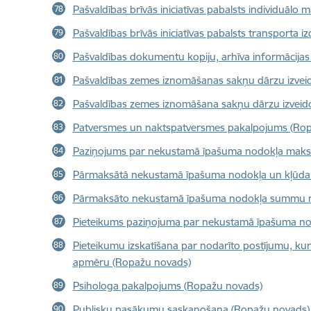
Pašvaldības brīvās iniciatīvas pabalsts individuāl
Pašvaldības brīvās iniciatīvas pabalsts transporta
Pašvaldības dokumentu kopiju, arhīva informācijas
Pašvaldības zemes iznomāšanas sakņu dārzu izvei
Pašvaldības zemes iznomāšana sakņu dārzu izveid
Patversmes un naktspatversmes pakalpojums (Ro
Paziņojums par nekustamā īpašuma nodokļa maksā
Pārmaksātā nekustamā īpašuma nodokļa un kļūdain
Pārmaksāto nekustamā īpašuma nodokļa summu no
Pieteikums paziņojuma par nekustamā īpašuma no
Pieteikumu izskatīšana par nodarīto postījumu, ku
apmēru (Ropažu novads)
Psihologa pakalpojums (Ropažu novads)
Publisku pasākumu saskaņošana (Ropažu novads)