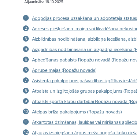
Atjaunināts: 16.10.2025.
Adopcijas procesa uzsākšana un adoptētāja statu
Adreses piešķiršana, maiņa vai likvidēšana nekus
Aizbildnības nodibināšana, aizbildņa iecelšana, aiz
Aizgādnības nodibināšana un aizgādņa iecelšana 
Apbedīšanas pabalsts Ropažu novadā (Ropažu nov
Aprūpe mājās (Ropažu novads)
Asistenta pakalpojums pašvaldības izglītības iestā
Atbalsta un izglītojošās grupas pakalpojums (Ropa
Atbalsts sporta klubu darbībai Ropažu novadā (Ro
Atelpas brīža pakalpojums (Ropažu novads)
Atkārtotas dzimšanas, laulības vai miršanas apliecī
Atļaujas izsniegšana ārpus meža augošu koku cirš