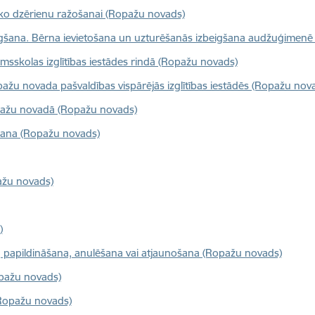
isko dzērienu ražošanai (Ropažu novads)
gšana. Bērna ievietošana un uzturēšanās izbeigšana audžuģimenē
sskolas izglītības iestādes rindā (Ropažu novads)
ažu novada pašvaldības vispārējās izglītības iestādēs (Ropažu nov
pažu novadā (Ropažu novads)
šana (Ropažu novads)
ažu novads)
)
na, papildināšana, anulēšana vai atjaunošana (Ropažu novads)
opažu novads)
 (Ropažu novads)