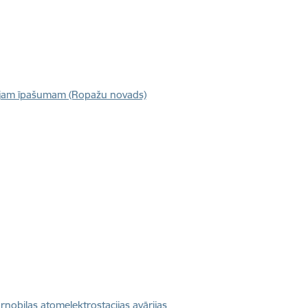
majam īpašumam (Ropažu novads)
rnobiļas atomelektrostacijas avārijas