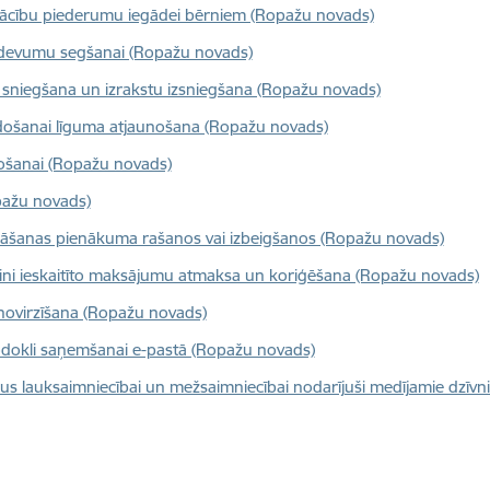
o mācību piederumu iegādei bērniem (Ropažu novads)
 izdevumu segšanai (Ropažu novads)
 sniegšana un izrakstu izsniegšana (Ropažu novads)
došanai līguma atjaunošana (Ropažu novads)
ošanai (Ropažu novads)
pažu novads)
šanas pienākuma rašanos vai izbeigšanos (Ropažu novads)
i ieskaitīto maksājumu atmaksa un koriģēšana (Ropažu novads)
virzīšana (Ropažu novads)
dokli saņemšanai e-pastā (Ropažu novads)
rus lauksaimniecībai un mežsaimniecībai nodarījuši medījamie dzīv