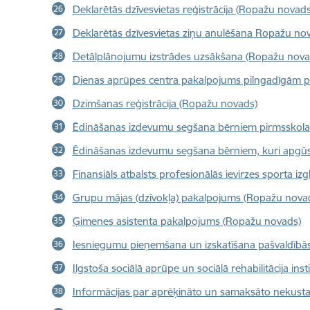
Deklarētās dzīvesvietas reģistrācija (Ropažu novads
Deklarētās dzīvesvietas ziņu anulēšana Ropažu n
Detālplānojumu izstrādes uzsākšana (Ropažu nova
Dienas aprūpes centra pakalpojums pilngadīgām p
Dzimšanas reģistrācija (Ropažu novads)
Ēdināšanas izdevumu segšana bērniem pirmsskolas 
Ēdināšanas izdevumu segšana bērniem, kuri apgūst
Finansiāls atbalsts profesionālās ievirzes sporta
Grupu mājas (dzīvokļa) pakalpojums (Ropažu nova
Ģimenes asistenta pakalpojums (Ropažu novads)
Iesniegumu pieņemšana un izskatīšana pašvaldībā
Ilgstoša sociālā aprūpe un sociālā rehabilitācija i
Informācijas par aprēķināto un samaksāto nekus