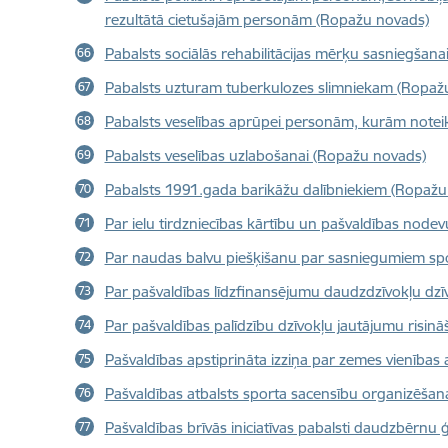
rezultātā cietušajām personām (Ropažu novads)
Pabalsts sociālās rehabilitācijas mērķu sasniegšan
Pabalsts uzturam tuberkulozes slimniekam (Ropaž
Pabalsts veselības aprūpei personām, kurām notei
Pabalsts veselības uzlabošanai (Ropažu novads)
Pabalsts 1991.gada barikāžu dalībniekiem (Ropažu
Par ielu tirdzniecības kārtību un pašvaldības nodevu
Par naudas balvu piešķišanu par sasniegumiem sp
Par pašvaldības līdzfinansējumu daudzdzīvokļu dz
Par pašvaldības palīdzību dzīvokļu jautājumu risi
Pašvaldības apstiprināta izziņa par zemes vienības
Pašvaldības atbalsts sporta sacensību organizēša
Pašvaldības brīvās iniciatīvas pabalsti daudzbēr