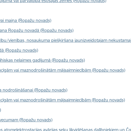
dījumā vai pārvaldībā esošajās zemēs (Ropažu novads)
ai maiņa (Ropažu novads)
šana Ropažu novadā (Ropažu novads)
nību/vienības, nosaukuma piešķiršana jaunizveidotajam nekusta
dā (Ropažu novads)
 stihiskas nelaimes gadījumā (Ropažu novads)
ūcīgām vai maznodrošinātām mājsaimniecībām (Ropažu novads)
ņa nodrošināšanai (Ropažu novads)
rūcīgām vai maznodrošinātām mājsaimniecībām (Ropažu novads)
)
 vecumam (Ropažu novads)
 atomelektrostacijas avārijas seku likvidēšanas dalībniekiem un Čo