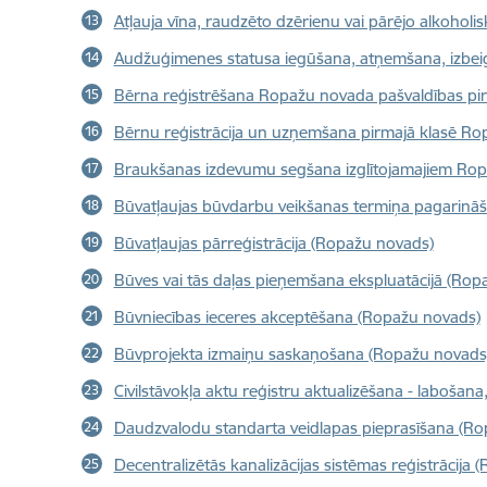
Atļauja vīna, raudzēto dzērienu vai pārējo alkohol
Audžuģimenes statusa iegūšana, atņemšana, izbei
Bērna reģistrēšana Ropažu novada pašvaldības pirm
Bērnu reģistrācija un uzņemšana pirmajā klasē Rop
Braukšanas izdevumu segšana izglītojamajiem Ro
Būvatļaujas būvdarbu veikšanas termiņa pagarinā
Būvatļaujas pārreģistrācija (Ropažu novads)
Būves vai tās daļas pieņemšana ekspluatācijā (Rop
Būvniecības ieceres akceptēšana (Ropažu novads)
Būvprojekta izmaiņu saskaņošana (Ropažu novads
Civilstāvokļa aktu reģistru aktualizēšana - laboša
Daudzvalodu standarta veidlapas pieprasīšana (R
Decentralizētās kanalizācijas sistēmas reģistrācija