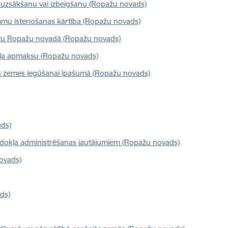
s uzsākšanu vai izbeigšanu (Ropažu novads)
rammu īstenošanas kārtība (Ropažu novads)
ietu Ropažu novadā (Ropažu novads)
kļa apmaksu (Ropažu novads)
bas zemes iegūšanai īpašumā (Ropažu novads)
ads)
dokļa administrēšanas jautājumiem (Ropažu novads)
ovads)
ds)