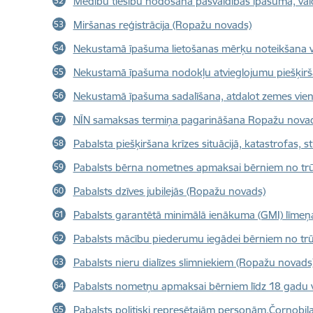
Medību tiesību nodošana pašvaldības īpašumā, val
Miršanas reģistrācija (Ropažu novads)
Nekustamā īpašuma lietošanas mērķu noteikšana v
Nekustamā īpašuma nodokļu atvieglojumu piešķir
Nekustamā īpašuma sadalīšana, atdalot zemes vie
NĪN samaksas termiņa pagarināšana Ropažu nova
Pabalsta piešķiršana krīzes situācijā, katastrofas,
Pabalsts bērna nometnes apmaksai bērniem no tr
Pabalsts dzīves jubilejās (Ropažu novads)
Pabalsts garantētā minimālā ienākuma (GMI) līme
Pabalsts mācību piederumu iegādei bērniem no t
Pabalsts nieru dialīzes slimniekiem (Ropažu novads
Pabalsts nometņu apmaksai bērniem līdz 18 gadu
Pabalsts politiski represētajām personām,Čornobiļas