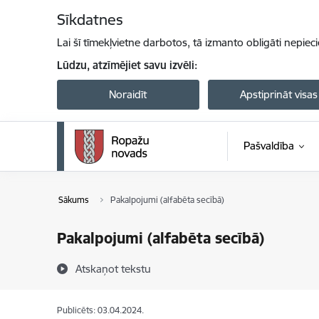
Pāriet uz lapas saturu
Sīkdatnes
Lai šī tīmekļvietne darbotos, tā izmanto obligāti nepiec
Lūdzu, atzīmējiet savu izvēli:
Noraidīt
Apstiprināt visas
Pašvaldība
Sākums
Pakalpojumi (alfabēta secībā)
Pakalpojumi (alfabēta secībā)
Atskaņot tekstu
Publicēts: 03.04.2024.