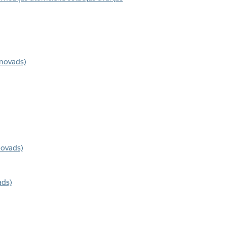
 novads)
novads)
ads)