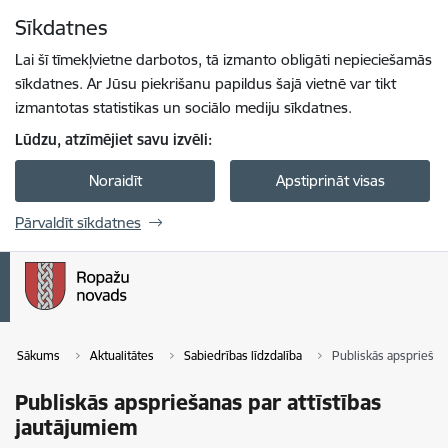
Pāriet uz lapas saturu
Sīkdatnes
Spied
lai meklētu
Enter
Lai šī tīmekļvietne darbotos, tā izmanto obligāti nepieciešamās
sīkdatnes. Ar Jūsu piekrišanu papildus šajā vietnē var tikt
izmantotas statistikas un sociālo mediju sīkdatnes.
Lūdzu, atzīmējiet savu izvēli:
Noraidīt
Apstiprināt visas
Pārvaldīt sīkdatnes
Sākums
Aktualitātes
Sabiedrības līdzdalība
Publiskās apspriešan
Publiskās apspriešanas par attīstības
jautājumiem