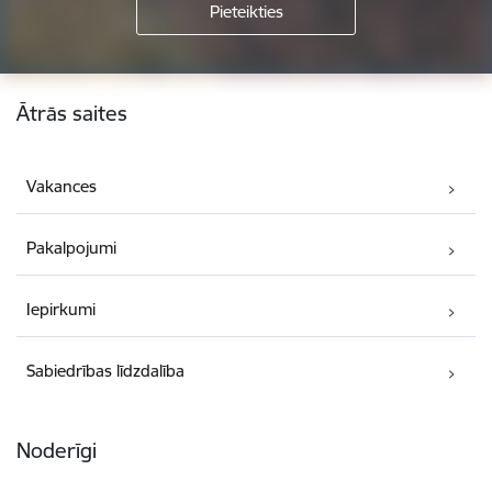
Kājene
Ātrās saites
Vakances
Pakalpojumi
Iepirkumi
Sabiedrības līdzdalība
Noderīgi