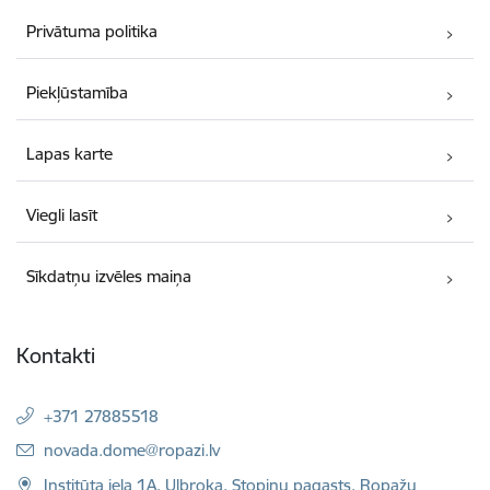
Privātuma politika
Piekļūstamība
Lapas karte
Viegli lasīt
Sīkdatņu izvēles maiņa
Kontakti
+371 27885518
E-pasts:
novada.dome@ropazi.lv
Institūta iela 1A, Ulbroka, Stopiņu pagasts, Ropažu