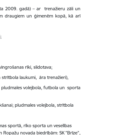
rta 2009. gadā)
–
ar trenažieru zāli un
ikam draugiem un ģimenēm kopā, kā arī
;
ingrošanas rīki, slidotava;
 strītbola laukumi, āra trenažieri),
i, pludmales volejbola, futbola un sporta
kšanai; pludmales volejbola, strītbola
mas sportā, rīko sporta un veselības
un Ropažu novada biedrībām: SK "Brīze",