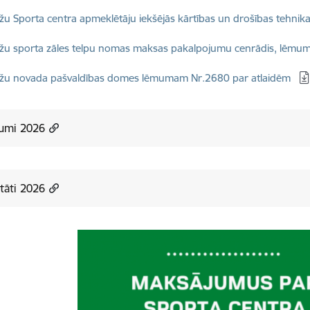
dēt:
u Sporta centra apmeklētāju iekšējās kārtības un drošības tehnik
dēt:
u sporta zāles telpu nomas maksas pakalpojumu cenrādis, lēmu
dēt:
žu novada pašvaldības domes lēmumam Nr.2680 par atlaidēm
kumi 2026
tāti 2026