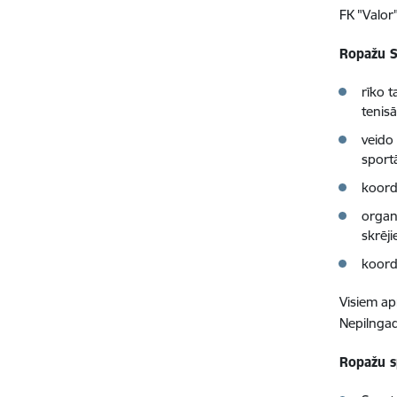
FK "Valor
Ropažu S
rīko 
tenisā
veido
sport
koord
organ
skrēji
koordi
Visiem ap
Nepilngad
Ropažu s