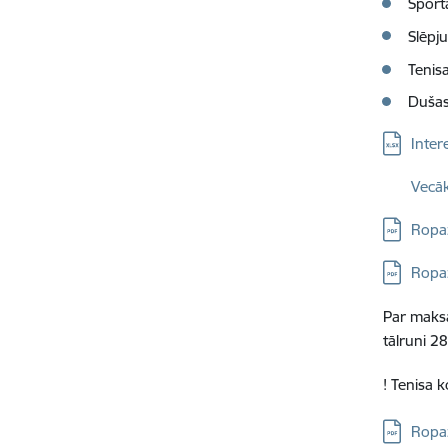
Sporta
Slēpju
Tenis
Dušas
Lejupielā
Inter
Lejupielā
Vecāk
Lejupielā
Ropa
Lejupielā
Ropa
Par maksa
tālruni
28
! Tenisa 
Lejupielā
Ropaž