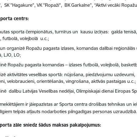
", SK "Hagakure", VK "Ropaži", BK Garkalne”, “Aktīvi vecāki Ropa
porta centrs:
tautas sporta čempionātus, turnīrus un kausu izcīņas: galda tenisā, 
, futbolā, volejbolā u.c.;
 un organizē Ropažu pagasta izlases, komandas dalībai reģionālās
ā, LJO, LO;
inē Ropažu pagasta komandas – izlases futbolā, volejbolā, basketbo
izē aktivitātes veselības sportā: nūjošana, piedzīvojumu uzdevumi, s
eni, velobraucieni, orientēšanās, vingrošana, aktīvās pastaigas u.c.;
nē dalību Latvijas Veselības nedēļai, Olimpiskajai dienai Eiropas Sp
meklētājiem ir jāiepazīstas ar Sporta centra drošības tehnikas un 
īgiem telpās atļauts nodarboties pilngadīgas personas uzraudzībā
porta zāle sniedz šādus maksas pakalpojumus: