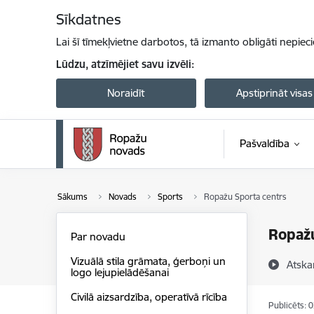
Pāriet uz lapas saturu
Sīkdatnes
Lai šī tīmekļvietne darbotos, tā izmanto obligāti nepiec
Lūdzu, atzīmējiet savu izvēli:
Noraidīt
Apstiprināt visas
Pašvaldība
Sākums
Novads
Sports
Ropažu Sporta centrs
Ropažu
Par novadu
Vizuālā stila grāmata, ģerboņi un
Atska
logo lejupielādēšanai
Civilā aizsardzība, operatīvā rīcība
Publicēts: 