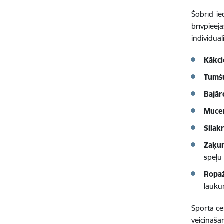
Šobrīd i
brīvpiee
individuāl
Kākc
Tumš
Bajār
Mucen
Silak
Zaķu
spēļu
Ropa
lauku
Sporta ce
veicināša