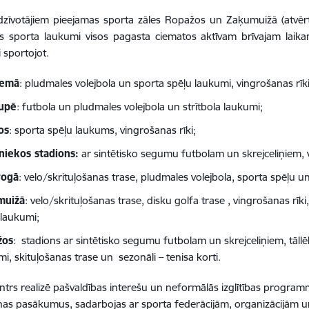
edzīvotājiem pieejamas sporta zāles Ropažos un Zaķumuižā (atvē
jas sporta laukumi visos pagasta ciematos aktīvam brīvajam la
i sportojot.
iemā
: pludmales volejbola un sporta spēļu laukumi, vingrošanas rīki
upē
: futbola un pludmales volejbola un strītbola laukumi;
os
: sporta spēļu laukums, vingrošanas rīki;
iekos stadions:
ar sintētisko segumu futbolam un skrejceliņiem, v
rogā
:
velo/skrituļošanas trase,
pludmales volejbola, sporta spēļu un
muižā
: velo/skrituļošanas trase, disku golfa trase , vingrošanas rīk
 laukumi;
žos
: stadions ar sintētisko segumu futbolam un skrejceliņiem, tāllē
mi, skituļošanas trase un sezonāli
–
tenisa korti.
ntrs realizē pašvaldības interešu un neformālās izglītības program
nas pasākumus, sadarbojas ar sporta federācijām, organizācijām 