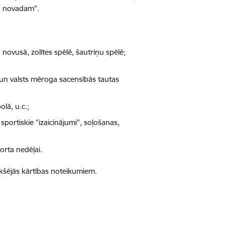
žu novadam".
novusā, zolītes spēlē, šautriņu spēlē;
 un valsts mēroga sacensībās tautas
lā, u.c.;
portiskie "izaicinājumi", soļošanas,
orta nedēļai.
iekšējās kārtības noteikumiem.
.