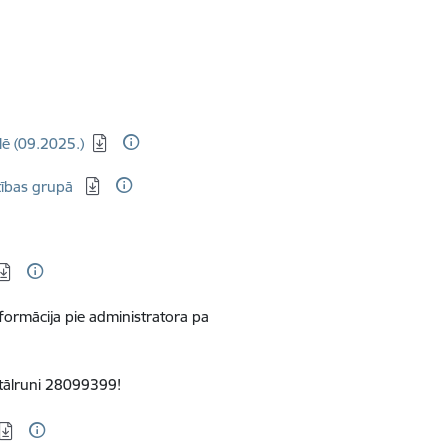
lē (09.2025.)
tības grupā
ormācija pie administratora pa
 tālruni 28099399!