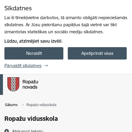
Pāriet uz lapas saturu
Sīkdatnes
Spied
lai meklētu
Enter
Lai šī tīmekļvietne darbotos, tā izmanto obligāti nepieciešamās
sīkdatnes. Ar Jūsu piekrišanu papildus šajā vietnē var tikt
izmantotas statistikas un sociālo mediju sīkdatnes.
Lūdzu, atzīmējiet savu izvēli:
Noraidīt
Apstiprināt visas
Pārvaldīt sīkdatnes
Sākums
Ropažu vidusskola
Ropažu vidusskola
Atskaņot tekstu