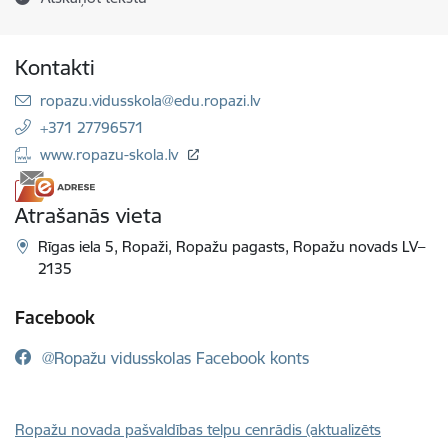
Kontakti
E-pasts:
ropazu.vidusskola@edu.ropazi.lv
+371 27796571
www.ropazu-skola.lv
Atrašanās vieta
Rīgas iela 5, Ropaži, Ropažu pagasts, Ropažu novads LV–
2135
Facebook
@Ropažu vidusskolas Facebook konts
Ropažu novada pašvaldības telpu cenrādis (aktualizēts