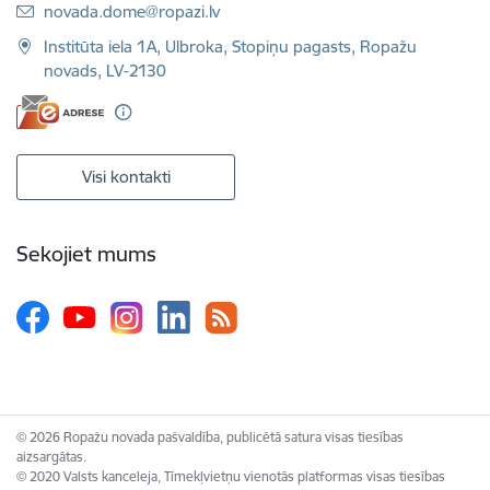
E-pasts:
novada.dome@ropazi.lv
Institūta iela 1A, Ulbroka, Stopiņu pagasts, Ropažu
novads, LV-2130
Visi kontakti
Sekojiet mums
© 2026 Ropažu novada pašvaldība, publicētā satura visas tiesības
aizsargātas.
© 2020 Valsts kanceleja, Tīmekļvietņu vienotās platformas visas tiesības