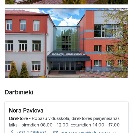
Darbinieki
Nora Pavlova
Direktore
-
Ropažu vidusskola, direktores pieņemšanas
laiks - pirmdien 08.00 - 12.00; ceturtdien 14.00 - 17.00
+371 27796571
E-pasts:
nora.pavlova@edu.ropazi.lv