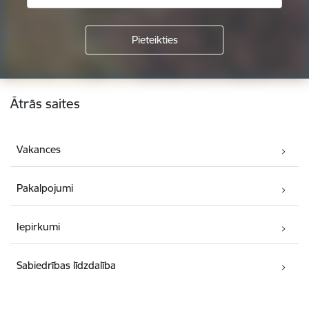
Kājene
Ātrās saites
Vakances
Pakalpojumi
Iepirkumi
Sabiedrības līdzdalība