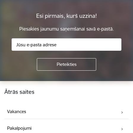
Esi pirmais, kurš uzzina!
Piesakies jaunumu saņemšanai savā e-pastā.
Kājene
Ātrās saites
Vakances
Pakalpojumi