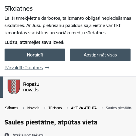
Pāriet uz lapas saturu
Sīkdatnes
Spied
lai meklētu
Enter
Lai šī tīmekļvietne darbotos, tā izmanto obligāti nepieciešamās
sīkdatnes. Ar Jūsu piekrišanu papildus šajā vietnē var tikt
izmantotas statistikas un sociālo mediju sīkdatnes.
Lūdzu, atzīmējiet savu izvēli:
Noraidīt
Apstiprināt visas
Pārvaldīt sīkdatnes
Sākums
Novads
Tūrisms
AKTĪVĀ ATPŪTA
Saules piestātne, 
Saules piestātne, atpūtas vieta
Atskaņot tekstu