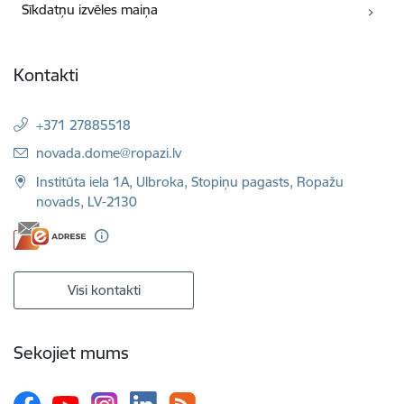
Sīkdatņu izvēles maiņa
Kontakti
+371 27885518
E-pasts:
novada.dome@ropazi.lv
Institūta iela 1A, Ulbroka, Stopiņu pagasts, Ropažu
novads, LV-2130
Visi kontakti
Sekojiet mums