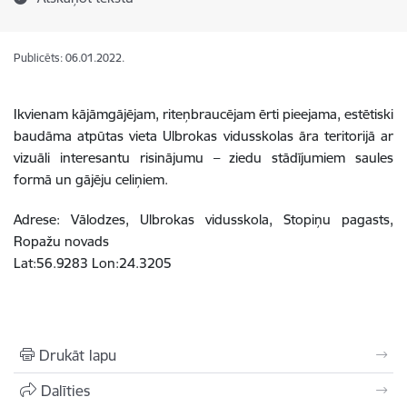
Publicēts: 06.01.2022.
Ikvienam kājāmgājējam, riteņbraucējam ērti pieejama, estētiski
baudāma atpūtas vieta Ulbrokas vidusskolas āra teritorijā ar
vizuāli interesantu risinājumu – ziedu stādījumiem saules
formā un gājēju celiņiem.
Adrese: Vālodzes, Ulbrokas vidusskola, Stopiņu pagasts,
Ropažu novads
Lat:56.9283 Lon:24.3205
Drukāt lapu
Dalīties