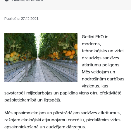
Publicēts: 27.12.2021.
Getliņi EKO ir
moderns,
tehnoloģisks un videi
draudzīgs sadzīves
atkritumu poligons.
Mēs veidojam un
nodrošinām darbības
virzienus, kas
savstarpēji mijiedarbojas un papildina viens otru efektivitātē,
pašpietiekamībā un ilgtspējā.
Mēs apsaimniekojam un pārstrādājam sadzīves atkritumus,
ražojam ekoloģiski atjaunojamu enerģiju, piedalāmies vides
apsaimniekošanā un audzējam dārzeņus.