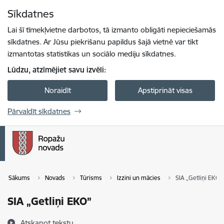
Pāriet uz lapas saturu
Sīkdatnes
Spied
lai meklētu
Enter
Lai šī tīmekļvietne darbotos, tā izmanto obligāti nepieciešamās
sīkdatnes. Ar Jūsu piekrišanu papildus šajā vietnē var tikt
izmantotas statistikas un sociālo mediju sīkdatnes.
Lūdzu, atzīmējiet savu izvēli:
Noraidīt
Apstiprināt visas
Pārvaldīt sīkdatnes
Sākums
Novads
Tūrisms
Izzini un mācies
SIA „Getliņi EKO”
SIA „Getliņi EKO”
Atskaņot tekstu