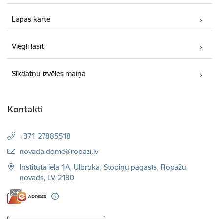
Lapas karte
Viegli lasīt
Sīkdatņu izvēles maiņa
Kontakti
+371 27885518
E-pasts:
novada.dome@ropazi.lv
Institūta iela 1A, Ulbroka, Stopiņu pagasts, Ropažu
novads, LV-2130