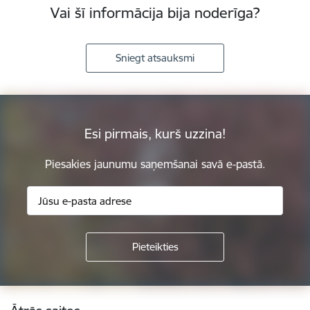
Vai šī informācija bija noderīga?
Sniegt atsauksmi
Esi pirmais, kurš uzzina!
Piesakies jaunumu saņemšanai savā e-pastā.
Kājene