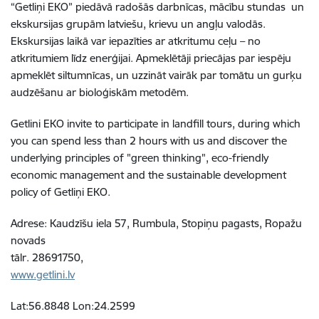
“Getliņi EKO” piedāvā radošās darbnīcas, mācību stundas un
ekskursijas grupām latviešu, krievu un angļu valodās.
Ekskursijas laikā var iepazīties ar atkritumu ceļu – no
atkritumiem līdz enerģijai. Apmeklētāji priecājas par iespēju
apmeklēt siltumnīcas, un uzzināt vairāk par tomātu un gurķu
audzēšanu ar bioloģiskām metodēm.
Getlini EKO invite to participate in landfill tours, during which
you can spend less than 2 hours with us and discover the
underlying principles of "green thinking", eco-friendly
economic management and the sustainable development
policy of Getliņi EKO.
Adrese: Kaudzīšu iela 57, Rumbula, Stopiņu pagasts, Ropažu
novads
tālr. 28691750,
www.getlini.lv
Lat:56.8848 Lon:24.2599