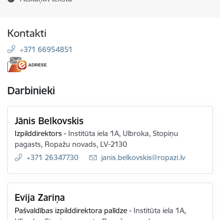
Kontakti
+371 66954851
Darbinieki
Jānis Belkovskis
Izpilddirektors
-
Institūta iela 1A, Ulbroka, Stopiņu
pagasts, Ropažu novads, LV-2130
+371 26347730
E-pasts:
janis.belkovskis@ropazi.lv
Evija Zariņa
Pašvaldības izpilddirektora palīdze
-
Institūta iela 1A,