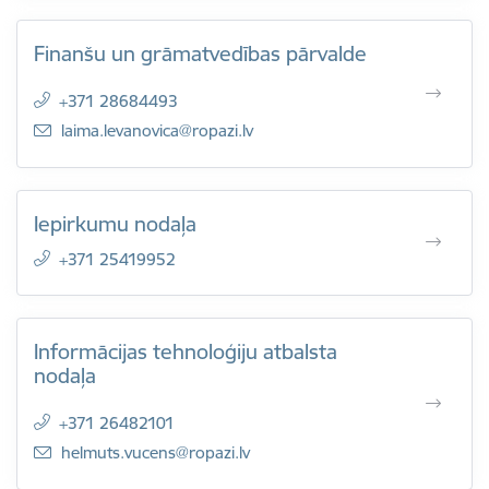
Finanšu un grāmatvedības pārvalde
+371 28684493
E-pasts:
laima.levanovica@ropazi.lv
Iepirkumu nodaļa
+371 25419952
Informācijas tehnoloģiju atbalsta
nodaļa
+371 26482101
E-pasts:
helmuts.vucens@ropazi.lv