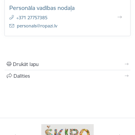
Personāla vadības nodaļa
+371 27757385
E-pasts:
personals@ropazi.lv
Drukāt lapu
Dalīties