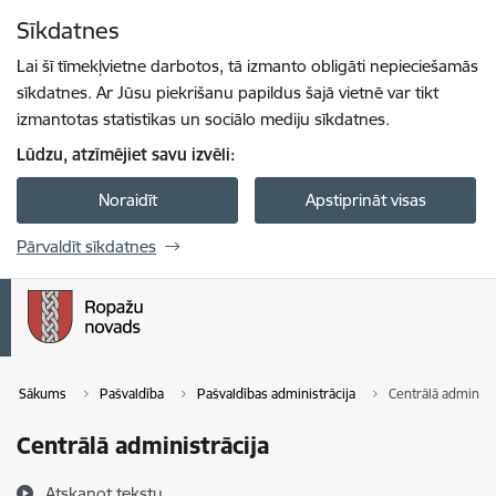
Pāriet uz lapas saturu
Sīkdatnes
Spied
lai meklētu
Enter
Lai šī tīmekļvietne darbotos, tā izmanto obligāti nepieciešamās
sīkdatnes. Ar Jūsu piekrišanu papildus šajā vietnē var tikt
izmantotas statistikas un sociālo mediju sīkdatnes.
Lūdzu, atzīmējiet savu izvēli:
Noraidīt
Apstiprināt visas
Pārvaldīt sīkdatnes
Sākums
Pašvaldība
Pašvaldības administrācija
Centrālā administ
Centrālā administrācija
Atskaņot tekstu