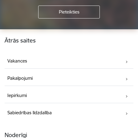
Kājene
Ātrās saites
Vakances
Pakalpojumi
Iepirkumi
Sabiedrības līdzdalība
Noderīgi