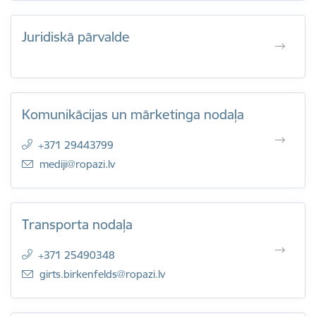
Juridiskā pārvalde
Komunikācijas un mārketinga nodaļa
+371 29443799
E-pasts:
mediji@ropazi.lv
Transporta nodaļa
+371 25490348
E-pasts:
girts.birkenfelds@ropazi.lv