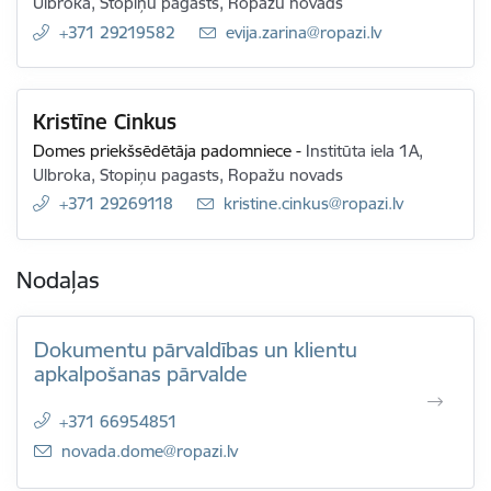
Ulbroka, Stopiņu pagasts, Ropažu novads
+371 29219582
E-pasts:
evija.zarina@ropazi.lv
Kristīne Cinkus
Domes priekšsēdētāja padomniece
-
Institūta iela 1A,
Ulbroka, Stopiņu pagasts, Ropažu novads
+371 29269118
E-pasts:
kristine.cinkus@ropazi.lv
Nodaļas
Dokumentu pārvaldības un klientu
apkalpošanas pārvalde
+371 66954851
E-pasts:
novada.dome@ropazi.lv