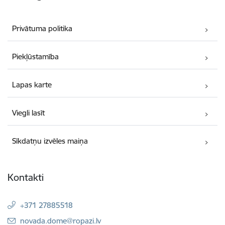
Privātuma politika
Piekļūstamība
Lapas karte
Viegli lasīt
Sīkdatņu izvēles maiņa
Kontakti
+371 27885518
E-pasts:
novada.dome@ropazi.lv