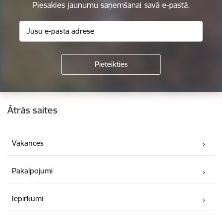
Piesakies jaunumu saņemšanai savā e-pastā.
Kājene
Ātrās saites
Vakances
Pakalpojumi
Iepirkumi