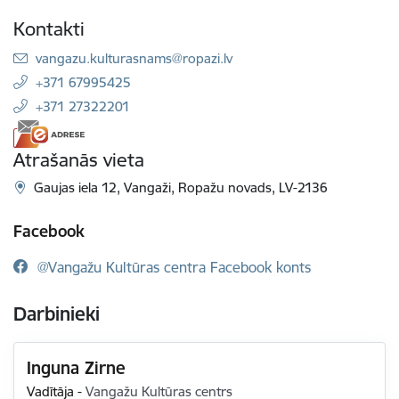
Kontakti
E-pasts:
vangazu.kulturasnams@ropazi.lv
+371 67995425
+371 27322201
Atrašanās vieta
Gaujas iela 12, Vangaži, Ropažu novads, LV-2136
Facebook
@Vangažu Kultūras centra Facebook konts
Darbinieki
Inguna Zirne
Vadītāja
-
Vangažu Kultūras centrs