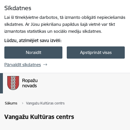
Pāriet uz lapas saturu
Sīkdatnes
Spied
lai meklētu
Enter
Lai šī tīmekļvietne darbotos, tā izmanto obligāti nepieciešamās
sīkdatnes. Ar Jūsu piekrišanu papildus šajā vietnē var tikt
izmantotas statistikas un sociālo mediju sīkdatnes.
Lūdzu, atzīmējiet savu izvēli:
Noraidīt
Apstiprināt visas
Pārvaldīt sīkdatnes
Sākums
Vangažu Kultūras centrs
Vangažu Kultūras centrs