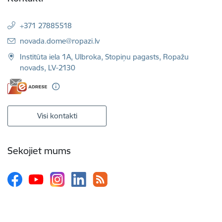
+371 27885518
E-pasts:
novada.dome@ropazi.lv
Institūta iela 1A, Ulbroka, Stopiņu pagasts, Ropažu
novads, LV-2130
Visi kontakti
Sekojiet mums