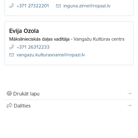
+371 27322201
E-pasts:
inguna.zirne@ropazi.lv
Evija Ozola
Mākslinieciskās daļas vadītāja
-
Vangažu Kultūras centrs
+371 26312233
E-pasts:
vangazu.kulturasnams@ropazi.lv
Drukāt lapu
Dalīties