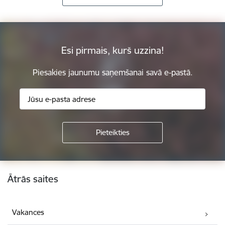
Esi pirmais, kurš uzzina!
Piesakies jaunumu saņemšanai savā e-pastā.
Kājene
Ātrās saites
Vakances