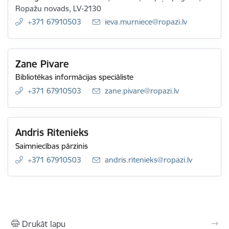
Ropažu novads, LV-2130
+371 67910503
E-pasts:
ieva.murniece@ropazi.lv
Zane Pivare
Bibliotēkas informācijas speciāliste
+371 67910503
E-pasts:
zane.pivare@ropazi.lv
Andris Ritenieks
Saimniecības pārzinis
+371 67910503
E-pasts:
andris.ritenieks@ropazi.lv
Drukāt lapu