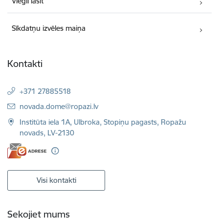
Viegli lasīt
Sīkdatņu izvēles maiņa
Kontakti
+371 27885518
E-pasts:
novada.dome@ropazi.lv
Institūta iela 1A, Ulbroka, Stopiņu pagasts, Ropažu
novads, LV-2130
Visi kontakti
Sekojiet mums