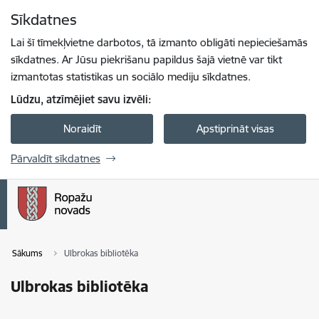
Pāriet uz lapas saturu
Sīkdatnes
Spied
lai meklētu
Enter
Lai šī tīmekļvietne darbotos, tā izmanto obligāti nepieciešamās
sīkdatnes. Ar Jūsu piekrišanu papildus šajā vietnē var tikt
izmantotas statistikas un sociālo mediju sīkdatnes.
Lūdzu, atzīmējiet savu izvēli:
Noraidīt
Apstiprināt visas
Pārvaldīt sīkdatnes
Sākums
Ulbrokas bibliotēka
Ulbrokas bibliotēka