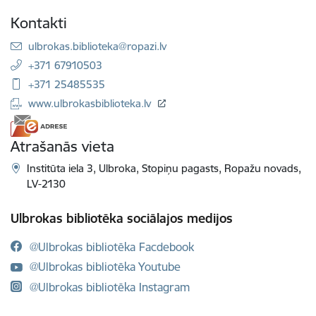
Kontakti
E-pasts:
ulbrokas.biblioteka@ropazi.lv
+371 67910503
+371 25485535
www.ulbrokasbiblioteka.lv
Atrašanās vieta
Institūta iela 3, Ulbroka, Stopiņu pagasts, Ropažu novads,
LV-2130
Ulbrokas bibliotēka sociālajos medijos
@Ulbrokas bibliotēka Facdebook
@Ulbrokas bibliotēka Youtube
@Ulbrokas bibliotēka Instagram