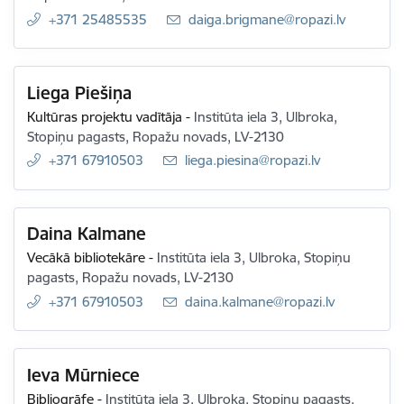
+371 25485535
E-pasts:
daiga.brigmane@ropazi.lv
Liega Piešiņa
Kultūras projektu vadītāja
-
Institūta iela 3, Ulbroka,
Stopiņu pagasts, Ropažu novads, LV-2130
+371 67910503
E-pasts:
liega.piesina@ropazi.lv
Daina Kalmane
Vecākā bibliotekāre
-
Institūta iela 3, Ulbroka, Stopiņu
pagasts, Ropažu novads, LV-2130
+371 67910503
E-pasts:
daina.kalmane@ropazi.lv
Ieva Mūrniece
Bibliogrāfe
-
Institūta iela 3, Ulbroka, Stopiņu pagasts,