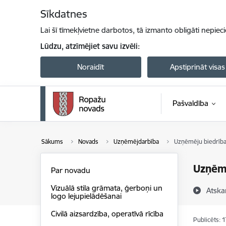
Pāriet uz lapas saturu
Sīkdatnes
Lai šī tīmekļvietne darbotos, tā izmanto obligāti nepiec
Lūdzu, atzīmējiet savu izvēli:
Noraidīt
Apstiprināt visas
Pašvaldība
Sākums
Novads
Uzņēmējdarbība
Uzņēmēju biedrība
Uzņēm
Par novadu
Vizuālā stila grāmata, ģerboņi un
Atska
logo lejupielādēšanai
Civilā aizsardzība, operatīvā rīcība
Publicēts: 