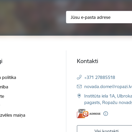
i
Kontakti
 politika
+371 27885518
E-pasts:
novada.dome@ropazi.lv
mība
Institūta iela 1A, Ulbrok
te
pagasts, Ropažu novad
t
izvēles maiņa
Visi kontakti