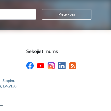
Sekojiet mums
a, Stopiņu
s, LV-2130