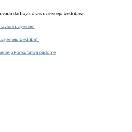
ovadā darbojas divas uzņēmēju biedrības:
novada uzņēmēji”
 uzņēmēju biedrība”
ēmēju konsultatīvā padome