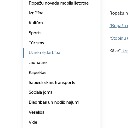
Ropažu novada mobilā lietotne
Izglītība
Ropažu n
Kultūra
“Ropažu 
Sports
“Stopiņu
Tūrisms
Kā arī
Uzņ
Uzņēmējdarbība
Jaunatne
Kapsētas
Sabiedriskais transports
Sociālā joma
Biedrības un nodibinājumi
Veselība
Vide