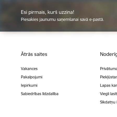
Esi pirmais, kurš uzzina!
Piesakies jaunumu saņemšanai savā e-pastā.
Kājene
Ātrās saites
Noderīg
Vakances
Privātuma
Pakalpojumi
Piekļūsta
Iepirkumi
Lapas kar
Sabiedrības līdzdalība
Viegli lasī
Sīkdatņu 