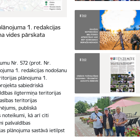
plānojuma 1. redakcijas
ma vides pārskata
mu Nr. 572 (prot. Nr.
nojuma 1. redakcijas nodošanu
itorijas plānojuma 1.
projekta sabiedriskā
dības ilgtermiņa teritorijas
sības teritorijas
onējums, publiskā
noteikumi, kā arī citi
mi pašvaldības
jas plānojuma sastāvā ietilpst