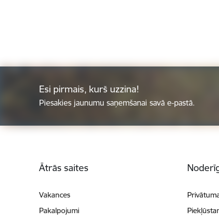
Esi pirmais, kurš uzzina!
Piesakies jaunumu saņemšanai savā e-pastā.
Kājene
Ātrās saites
Noderīg
Vakances
Privātuma
Pakalpojumi
Piekļūsta