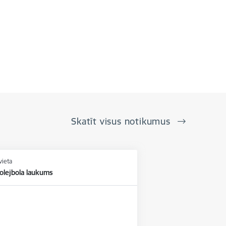
Skatīt visus notikumus
vieta
olejbola laukums