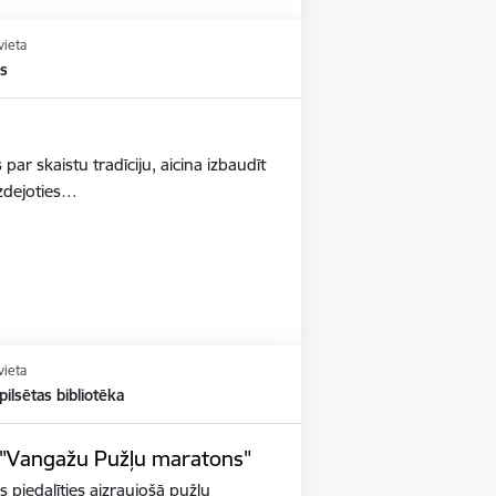
vieta
ks
s par skaistu tradīciju, aicina izbaudīt
izdejoties…
vieta
ilsētas bibliotēka
s "Vangažu Pužļu maratons"
s piedalīties aizraujošā pužļu