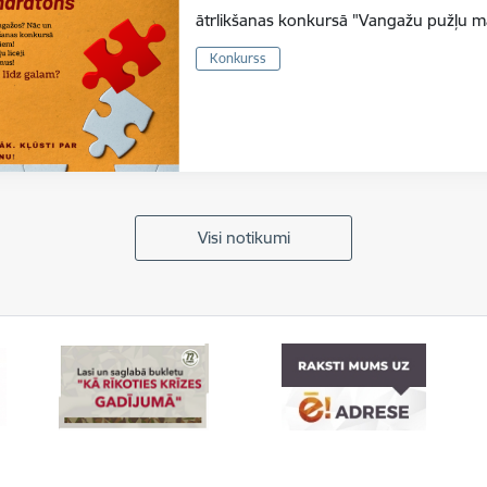
ātrlikšanas konkursā "Vangažu pužļu m
Konkurss
Visi notikumi