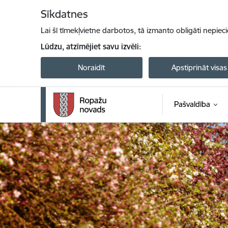
Pāriet uz lapas saturu
Sīkdatnes
Lai šī tīmekļvietne darbotos, tā izmanto obligāti nepiec
Lūdzu, atzīmējiet savu izvēli:
Noraidīt
Apstiprināt visas
Pašvaldība
Ropažu novada pašvaldība