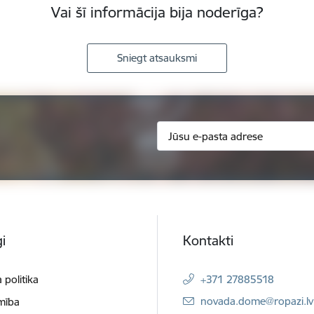
Vai šī informācija bija noderīga?
Sniegt atsauksmi
i
Kontakti
 politika
+371 27885518
E-pasts:
novada.dome@ropazi.lv
mība