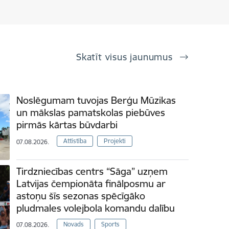
Skatīt visus jaunumus
Noslēgumam tuvojas Berģu Mūzikas
un mākslas pamatskolas piebūves
pirmās kārtas būvdarbi
Attīstība
Projekti
07.08.2026.
Tirdzniecības centrs “Sāga” uzņem
Latvijas čempionāta finālposmu ar
astoņu šīs sezonas spēcīgāko
pludmales volejbola komandu dalību
Novads
Sports
07.08.2026.