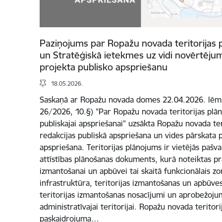
Paziņojums par Ropažu novada teritorijas 
un Stratēģiskā ietekmes uz vidi novērtēju
projekta publisko apspriešanu
18.05.2026.
Saskaņā ar Ropažu novada domes 22.04.2026. lēmu
26/2026, 10.§) "Par Ropažu novada teritorijas plā
publiskajai apspriešanai" uzsākta Ropažu novada ter
redakcijas publiskā apspriešana un vides pārskata 
apspriešana. Teritorijas plānojums ir vietējās pašval
attīstības plānošanas dokuments, kurā noteiktas pra
izmantošanai un apbūvei tai skaitā funkcionālais z
infrastruktūra, teritorijas izmantošanas un apbūves 
teritorijas izmantošanas nosacījumi un aprobežoju
administratīvajai teritorijai. Ropažu novada teritori
paskaidrojuma…