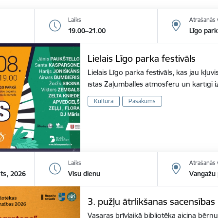
Laiks
Atrašanās 
19.00–21.00
Līgo par
Lielais Līgo parka festivāls
Lielais Līgo parka festivāls, kas jau kļuvi
īstas Zaļumballes atmosfēru un kārtīgi 
Kultūra
Pasākums
Laiks
Atrašanās 
sts, 2026
Visu dienu
Vangažu p
3. pužļu ātrlikšanas sacensība
Vasaras brīvlaikā bibliotēka aicina bērnu