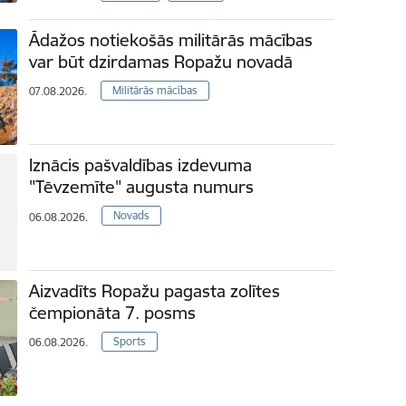
Ādažos notiekošās militārās mācības
var būt dzirdamas Ropažu novadā
Militārās mācības
07.08.2026.
Iznācis pašvaldības izdevuma
"Tēvzemīte" augusta numurs
Novads
06.08.2026.
Aizvadīts Ropažu pagasta zolītes
čempionāta 7. posms
Sports
06.08.2026.