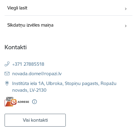
Viegli lasīt
Sīkdatņu izvēles maiņa
Kontakti
+371 27885518
E-pasts:
novada.dome@ropazi.lv
Institūta iela 1A, Ulbroka, Stopiņu pagasts, Ropažu
novads, LV-2130
Visi kontakti