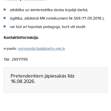
​atbildība un ieinteresētība skolas kopējā darbā;
izglītība, atbilstoši MK noteikumiem Nr.569 (11.09.2018.);
var būt arī topošais pedagogs, kurš vēl studē.
Kontaktinformācija:
e-pasts:
normunds.balabka@u-vsk.lv
Tālr. 29511195
Pretendentiem jāpiesakās līdz
16.08.2026.