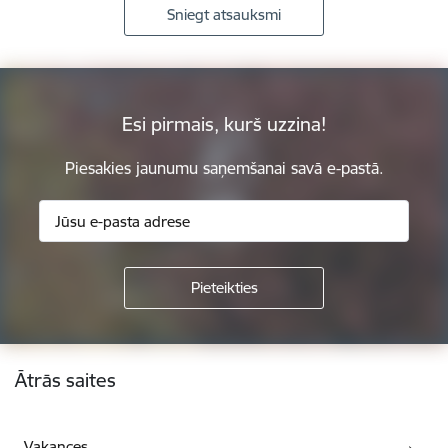
Sniegt atsauksmi
Esi pirmais, kurš uzzina!
Piesakies jaunumu saņemšanai savā e-pastā.
Kājene
Ātrās saites
Vakances