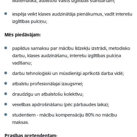
Matemātika, atbilstoši Valsts izglītības standartam;
iespēja veikt klases audzinātāja pienākumus, vadīt interešu
izglītības pulciņu;
Mēs piedāvājam:
​papildus samaksu par mācību līdzekļu izstrādi, metodisko
darbu, klases audzināšanu, interešu izglītības pulciņa
vadīšanu;
darbu tehnoloģiski un mūsdienīgi aprīkotā darba vidē;
atbalstu profesionālajai izaugsmei;
draudzīgu un atbalstošu kolektīvu;
veselības apdrošināšanu (pēc pārbaudes laika);
studentiem - mācību kompensāciju 80% no mācību
maksas.
Prasības pretendentam: