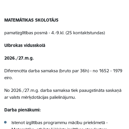
MATEMĀTIKAS SKOLOTĀJS
pamatizglītības posmā - 4.-9.kl. (25 kontaktstundas)
Ulbrokas vidusskolā
2026./27.m.g.
Diferencēta darba samaksa (bruto par 36h) - no 1652 - 1979
eiro.
No 2026./27.m.g. darba samaksa tiek paaugstināta saskaņā
ar valsts mērķdotācijas palielinājumu.
Darba pienākumi:
​īstenot izglītības programmu mācību priekšmetā -