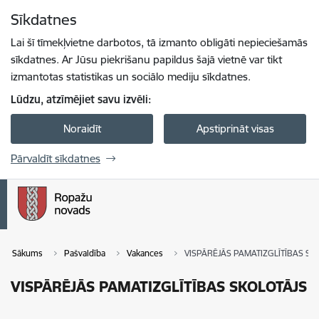
Pāriet uz lapas saturu
Sīkdatnes
Spied
lai meklētu
Enter
Lai šī tīmekļvietne darbotos, tā izmanto obligāti nepieciešamās
sīkdatnes. Ar Jūsu piekrišanu papildus šajā vietnē var tikt
izmantotas statistikas un sociālo mediju sīkdatnes.
Lūdzu, atzīmējiet savu izvēli:
Noraidīt
Apstiprināt visas
Pārvaldīt sīkdatnes
Sākums
Pašvaldība
Vakances
VISPĀRĒJĀS PAMATIZGLĪTĪBAS SK
VISPĀRĒJĀS PAMATIZGLĪTĪBAS SKOLOTĀJS