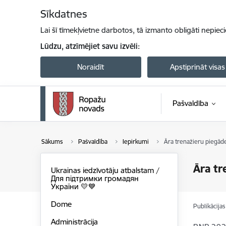
Pāriet uz lapas saturu
Sīkdatnes
Lai šī tīmekļvietne darbotos, tā izmanto obligāti nepiec
Lūdzu, atzīmējiet savu izvēli:
Noraidīt
Apstiprināt visas
Pašvaldība
Sākums
Pašvaldība
Iepirkumi
Āra trenažieru piegād
Āra tr
Ukrainas iedzīvotāju atbalstam /
Для підтримки громадян
України 💛💙
Dome
Publikācija
Administrācija