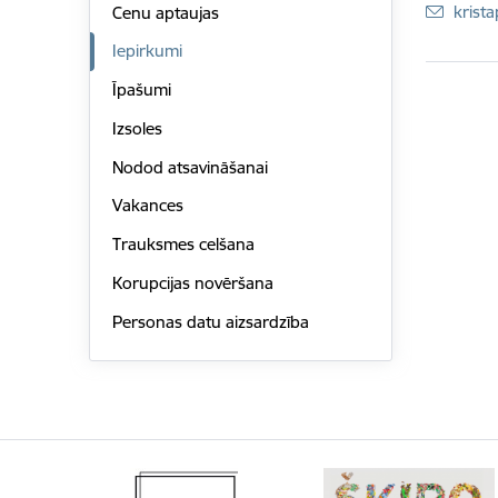
E-pas
krist
Cenu aptaujas
Iepirkumi
Īpašumi
Izsoles
Nodod atsavināšanai
Vakances
Trauksmes celšana
Korupcijas novēršana
Personas datu aizsardzība