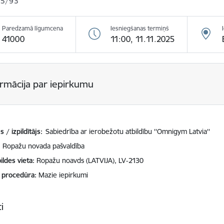
25/93
Paredzamā līgumcena
Iesniegšanas termiņš
41000
11:00, 11.11.2025
ormācija par iepirkumu
 / izpildītājs:
Sabiedrība ar ierobežotu atbildību ''Omnigym Latvia''
Ropažu novada pašvaldība
ildes vieta
Ropažu noavds (LATVIJA), LV-2130
 procedūra
Mazie iepirkumi
i