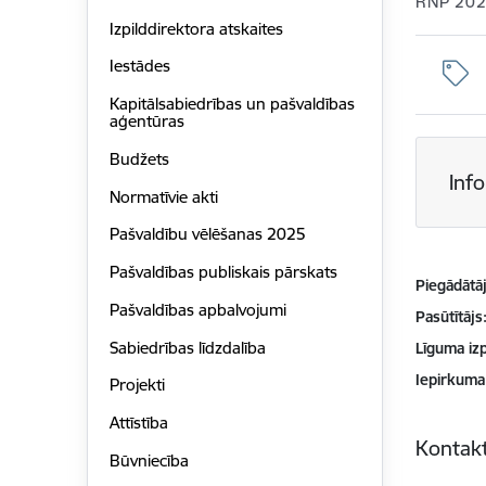
RNP 20
Izpilddirektora atskaites
Iestādes
Kapitālsabiedrības un pašvaldības
aģentūras
Budžets
Inf
Normatīvie akti
Pašvaldību vēlēšanas 2025
Pašvaldības publiskais pārskats
Piegādātājs
Pašvaldības apbalvojumi
Pasūtītājs
Sabiedrības līdzdalība
Līguma izp
Iepirkuma
Projekti
Attīstība
Kontakt
Būvniecība