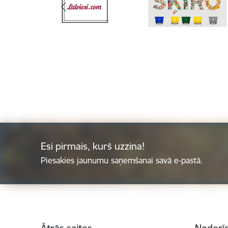
Esi pirmais, kurš uzzina!
Piesakies jaunumu saņemšanai savā e-pastā.
Kājene
Ātrās saites
Noderīg