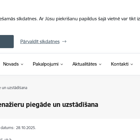
iešamās sīkdatnes. Ar Jūsu piekrišanu papildus šajā vietnē var tikt i
Pārvaldīt sīkdatnes
Novads
Pakalpojumi
Aktualitātes
Kontakti
e un uzstādīšana
enažieru piegāde un uzstādīšana
s datums:
28.10.2025.