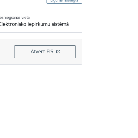
Līgums noslēgts
Iesniegšanas vieta
Elektronisko iepirkumu sistēmā
Atvērt EIS