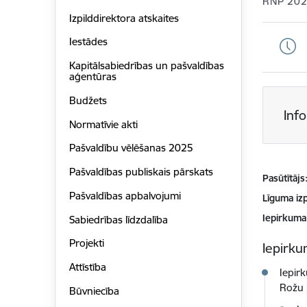
RNP 20
Izpilddirektora atskaites
Iestādes
Kapitālsabiedrības un pašvaldības
aģentūras
Budžets
Inf
Normatīvie akti
Pašvaldību vēlēšanas 2025
Pašvaldības publiskais pārskats
Pasūtītājs
Pašvaldības apbalvojumi
Līguma izp
Iepirkuma
Sabiedrības līdzdalība
Projekti
Iepirkum
Attīstība
Iepir
Rožu 
Būvniecība