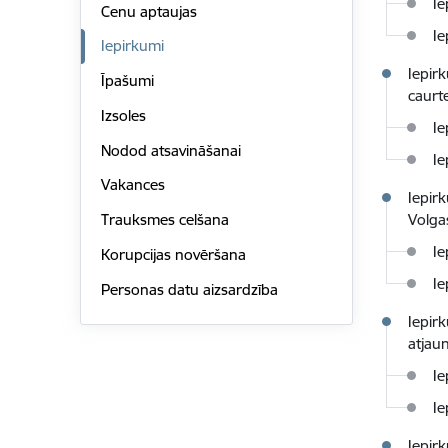
Ie
Cenu aptaujas
Ie
Iepirkumi
Iepir
Īpašumi
caurt
Izsoles
Ie
Nodod atsavināšanai
Ie
Vakances
Iepir
Trauksmes celšana
Volgas
Ie
Korupcijas novēršana
Ie
Personas datu aizsardzība
Iepir
atjau
Ie
Ie
Iepir