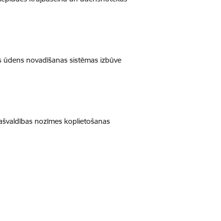
us ūdens novadīšanas sistēmas izbūve
ašvaldības nozīmes koplietošanas