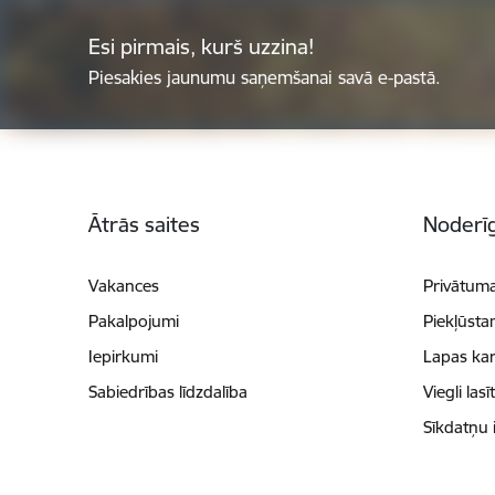
Esi pirmais, kurš uzzina!
Piesakies jaunumu saņemšanai savā e-pastā.
Kājene
Ātrās saites
Noderīg
Vakances
Privātuma
Pakalpojumi
Piekļūsta
Iepirkumi
Lapas kar
Sabiedrības līdzdalība
Viegli lasī
Sīkdatņu 