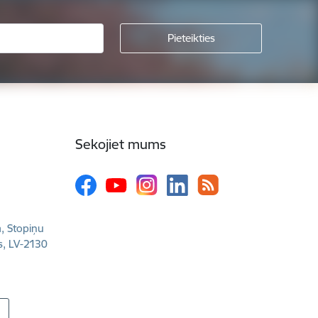
Sekojiet mums
a, Stopiņu
s, LV-2130