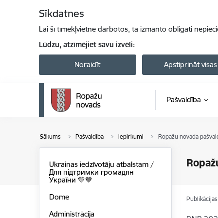
Pāriet uz lapas saturu
Sīkdatnes
Lai šī tīmekļvietne darbotos, tā izmanto obligāti nepiec
Lūdzu, atzīmējiet savu izvēli:
Noraidīt
Apstiprināt visas
Pašvaldība
Sākums
Pašvaldība
Iepirkumi
Ropažu novada pašvald
Ropažu
Ukrainas iedzīvotāju atbalstam /
Для підтримки громадян
України 💛💙
Dome
Publikācija
Administrācija