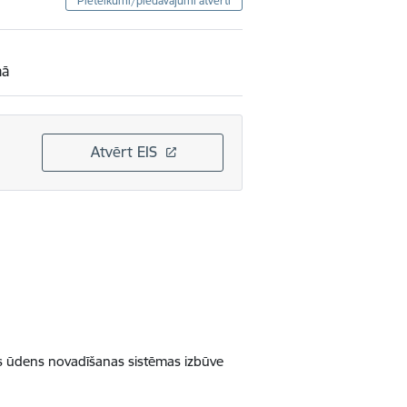
Pieteikumi/piedāvājumi atvērti
mā
Atvērt EIS
us ūdens novadīšanas sistēmas izbūve