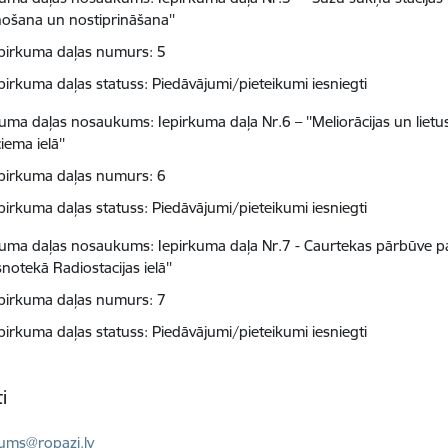
nošana un nostiprināšana''
pirkuma daļas numurs: 5
pirkuma daļas statuss: Piedāvājumi/pieteikumi iesniegti
kuma daļas nosaukums: Iepirkuma daļa Nr.6 – ''Meliorācijas un liet
ema ielā''
pirkuma daļas numurs: 6
pirkuma daļas statuss: Piedāvājumi/pieteikumi iesniegti
kuma daļas nosaukums: Iepirkuma daļa Nr.7 - Caurtekas pārbūve p
otekā Radiostacijas ielā''
pirkuma daļas numurs: 7
pirkuma daļas statuss: Piedāvājumi/pieteikumi iesniegti
i
ts:
kums@ropazi.lv