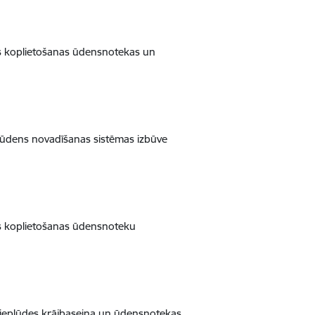
es koplietošanas ūdensnotekas un
s ūdens novadīšanas sistēmas izbūve
es koplietošanas ūdensnoteku
s ieplūdes krājbaseina un ūdensnotekas