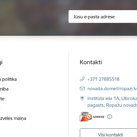
i
Kontakti
 politika
+371 27885518
E-pasts:
novada.dome@ropazi.lv
mība
Institūta iela 1A, Ulbrok
te
pagasts, Ropažu novad
t
izvēles maiņa
Visi kontakti