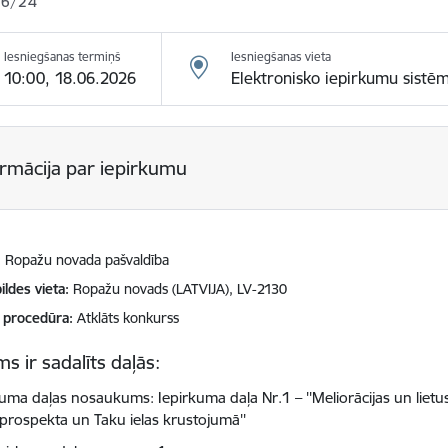
26/24
Iesniegšanas termiņš
Iesniegšanas vieta
10:00, 18.06.2026
Elektronisko iepirkumu sistē
ormācija par iepirkumu
Ropažu novada pašvaldība
ildes vieta
Ropažu novads (LATVIJA), LV-2130
 procedūra
Atklāts konkurss
s ir sadalīts daļās:
kuma daļas nosaukums: Iepirkuma daļa Nr.1 – ''Meliorācijas un liet
prospekta un Taku ielas krustojumā''