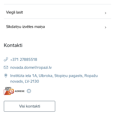
Viegli lasīt
Sīkdatņu izvēles maiņa
Kontakti
+371 27885518
E-pasts:
novada.dome@ropazi.lv
Institūta iela 1A, Ulbroka, Stopiņu pagasts, Ropažu
novads, LV-2130
Visi kontakti