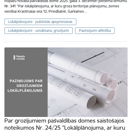
Ropažu novada pašvaldības dome 2025. gada 3. decembrī pieņēma lēmumu
Nr. 341 "Par lokālplānojuma, ar kuru groza teritorijas plānojumu, zemes
vienībai Krastmalas iela 12, Priedkalnē, Garkalnes…
Lokālplānojumi - publiskās apspriešanas
Lokālplānojumi - uzsākšana, grozījumi
Paziņojumi-attīstība
Par grozījumiem pašvaldības domes saistošajos
noteikumos Nr. 24/25 "Lokālplānojuma, ar kuru