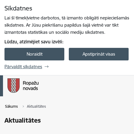
Pāriet uz lapas saturu
Sīkdatnes
Spied
lai meklētu
Enter
Lai šī tīmekļvietne darbotos, tā izmanto obligāti nepieciešamās
sīkdatnes. Ar Jūsu piekrišanu papildus šajā vietnē var tikt
izmantotas statistikas un sociālo mediju sīkdatnes.
Lūdzu, atzīmējiet savu izvēli:
Noraidīt
Apstiprināt visas
Pārvaldīt sīkdatnes
Sākums
Aktualitātes
Aktualitātes