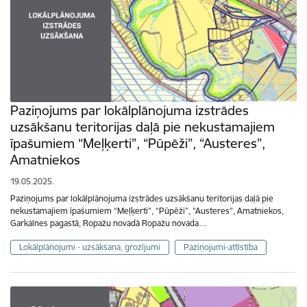
Paziņojums par lokālplānojuma izstrādes
uzsākšanu teritorijas daļā pie nekustamajiem
īpašumiem “Meļķerti”, “Pūpēži”, “Austeres”,
Amatniekos
19.05.2025.
Paziņojums par lokālplānojuma izstrādes uzsākšanu teritorijas daļā pie
nekustamajiem īpašumiem “Meļķerti”, “Pūpēži”, “Austeres”, Amatniekos,
Garkalnes pagastā, Ropažu novadā Ropažu novada…
Lokālplānojumi - uzsākšana, grozījumi
Paziņojumi-attīstība