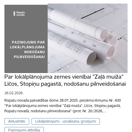
Par lokālplānojuma zemes vienībai "Zaļā muiža"
Līčos, Stopiņu pagastā, nodošanu pilnveidošanai
26.02.2026.
Ropažu novada pašvaldības dome 28.01.2025. pieņēma lēmumu Nr. 430
"Par lokālplānojuma zemes vienībai "Zaļā muiža", Līčos, Stopiņu pagastā,
Ropažu novadā, nodošanu pilnveidošanai" (prot. Nr. 20/2026,…
Aktualitāte
Lokālplānojumi - uzsākšana, grozījumi
Paziņojumi-attīstība