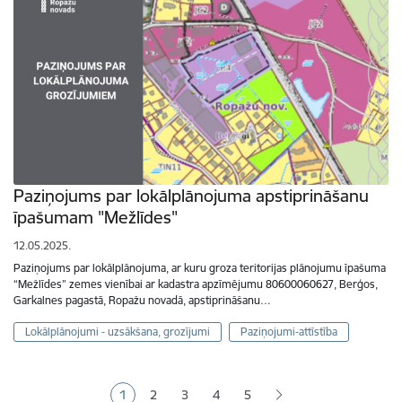
Paziņojums par lokālplānojuma apstiprināšanu
īpašumam "Mežlīdes"
12.05.2025.
Paziņojums par lokālplānojuma, ar kuru groza teritorijas plānojumu īpašuma
“Mežlīdes” zemes vienībai ar kadastra apzīmējumu 80600060627, Berģos,
Garkalnes pagastā, Ropažu novadā, apstiprināšanu…
Lokālplānojumi - uzsākšana, grozījumi
Paziņojumi-attīstība
Lapošana
1
2
3
4
5
Pašreizējā lapa
Lapa
Lapa
Lapa
Lapa