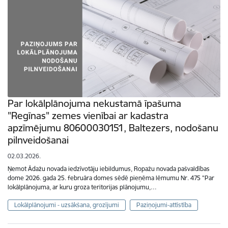
Par lokālplānojuma nekustamā īpašuma
"Regīnas" zemes vienībai ar kadastra
apzīmējumu 80600030151, Baltezers, nodošanu
pilnveidošanai
02.03.2026.
Ņemot Ādažu novada iedzīvotāju iebildumus, Ropažu novada pašvaldības
dome 2026. gada 25. februāra domes sēdē pieņēma lēmumu Nr. 475 "Par
lokālplānojuma, ar kuru groza teritorijas plānojumu,…
Lokālplānojumi - uzsākšana, grozījumi
Paziņojumi-attīstība