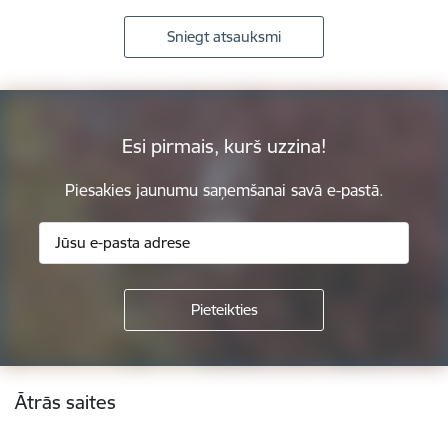
Sniegt atsauksmi
Esi pirmais, kurš uzzina!
Piesakies jaunumu saņemšanai savā e-pastā.
Kājene
Ātrās saites