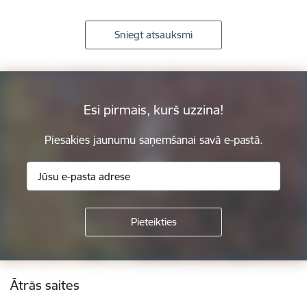
Sniegt atsauksmi
Esi pirmais, kurš uzzina!
Piesakies jaunumu saņemšanai savā e-pastā.
Kājene
Ātrās saites