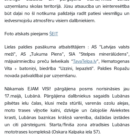
uzņemšanu skolas teritorijā. Jūsu atsaucība un ieinteresētība
būt daļai no šī notikuma palīdzēja radīt patiesi viesmīlīgu un
iedvesmojošu atmosfēru visiem dalībniekiem.
Foto atskats pieejams
ŠEIT
Lielas paldies pasākuma atbalstītājiem : AS "Latvijas valsts
meži", AS „Tukuma Piens”, SIA "Stelpes minerālūdens",
mājsaimniecību preču lielveikals “
TavaTelpa.lv
”, Hematogenas
Vita + batoniņi, biedrība “Uzzini, Iepazīsti”. Paldies Ropažu
novada pašvaldībai par uzņemšanu.
Nākamais EJAM VISI! pārgājiena posms norisināsies jau
17.maijā, Lubānā. Pārgājiena dalībniekus sagaidīs Lubānas
pilsētas ielu čalas, klusi meža stūrīši, varenās ozolu alejas,
moto trases viļņotie kalni, dzīvīgie un čalojošie Aiviekstes
krasti, Lubānas baznīcas krāšņā varenība, dažādas izstādes
un citi pārsteigumi. Starta/finiša zona atradīsies Lubānas
mototrases kompleksā (Oskara Kalpaka iela 57).