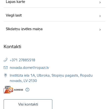
Lapas karte
Viegli lasīt
Sīkdatņu izvēles maiņa
Kontakti
+371 27885518
E-pasts:
novada.dome@ropazi.lv
Institūta iela 1A, Ulbroka, Stopiņu pagasts, Ropažu
novads, LV-2130
Visi kontakti