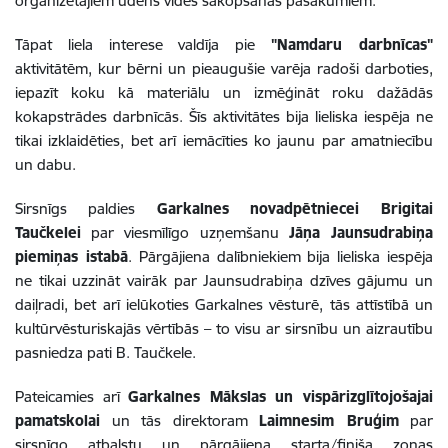
organizētajiem ūdens vides sakopšanas pasākumiem.
Tāpat liela interese valdīja pie
"Namdaru darbnīcas"
aktivitātēm, kur bērni un pieaugušie varēja radoši darboties,
iepazīt koku kā materiālu un izmēģināt roku dažādās
kokapstrādes darbnīcās. Šīs aktivitātes bija lieliska iespēja ne
tikai izklaidēties, bet arī iemācīties ko jaunu par amatniecību
un dabu.
Sirsnīgs paldies
Garkalnes novadpētniecei Brigitai
Taučkelei
par viesmīlīgo uzņemšanu
Jāņa Jaunsudrabiņa
piemiņas istabā
. Pārgājiena dalībniekiem bija lieliska iespēja
ne tikai uzzināt vairāk par Jaunsudrabiņa dzīves gājumu un
daiļradi, bet arī ielūkoties Garkalnes vēsturē, tās attīstībā un
kultūrvēsturiskajās vērtībās – to visu ar sirsnību un aizrautību
pasniedza pati B. Taučkele.
Pateicamies arī
Garkalnes Mākslas un vispārizglītojošajai
pamatskolai
un tās direktoram
Laimnesim Bruģim
par
sirsnīgo atbalstu un pārgājiena starta/finiša zonas