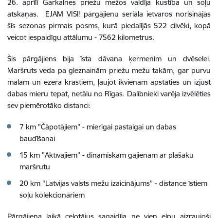
26. aprīlī Garkalnes priežu mežos valdīja kustība un soļu
atskaņas. EJAM VISI! pārgājienu seriāla ietvaros norisinājās
šīs sezonas pirmais posms, kurā piedalījās 522 cilvēki, kopā
veicot iespaidīgu attālumu - 7562 kilometrus.
Šis pārgājiens bija īsta dāvana ķermenim un dvēselei.
Maršruts veda pa gleznainām priežu mežu takām, gar purvu
malām un ezera krastiem, ļaujot ikvienam apstāties un izjust
dabas mieru tepat, netālu no Rīgas. Dalībnieki varēja izvēlēties
sev piemērotāko distanci:
7 km "Čāpotājiem" - mierīgai pastaigai un dabas
baudīšanai
15 km "Aktīvajiem" - dinamiskam gājienam ar plašāku
maršrutu
20 km “Latvijas valsts mežu izaicinājums” - distance īstiem
soļu kolekcionāriem
Pārgājiena laikā ceļotājus sagaidīja ne vien elpu aizraujoši