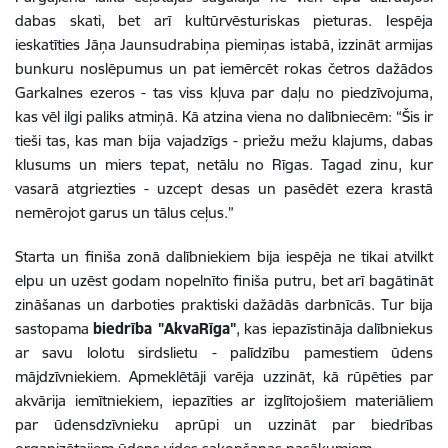
dabas skati, bet arī kultūrvēsturiskas pieturas. Iespēja
ieskatīties Jāņa Jaunsudrabiņa piemiņas istabā, izzināt armijas
bunkuru noslēpumus un pat iemērcēt rokas četros dažādos
Garkalnes ezeros - tas viss kļuva par daļu no piedzīvojuma,
kas vēl ilgi paliks atmiņā. Kā atzina viena no dalībniecēm: “Šis ir
tieši tas, kas man bija vajadzīgs - priežu mežu klajums, dabas
klusums un miers tepat, netālu no Rīgas. Tagad zinu, kur
vasarā atgriezties - uzcept desas un pasēdēt ezera krastā
nemērojot garus un tālus ceļus.”
Starta un finiša zonā dalībniekiem bija iespēja ne tikai atvilkt
elpu un uzēst godam nopelnīto finiša putru, bet arī bagātināt
zināšanas un darboties praktiski dažādās darbnīcās. Tur bija
sastopama
biedrība "AkvaRīga"
, kas iepazīstināja dalībniekus
ar savu lolotu sirdslietu - palīdzību pamestiem ūdens
mājdzīvniekiem. Apmeklētāji varēja uzzināt, kā rūpēties par
akvārija iemītniekiem, iepazīties ar izglītojošiem materiāliem
par ūdensdzīvnieku aprūpi un uzzināt par biedrības