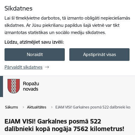
Pāriet uz lapas saturu
Sīkdatnes
Spied
lai meklētu
Enter
Lai šī tīmekļvietne darbotos, tā izmanto obligāti nepieciešamās
sīkdatnes. Ar Jūsu piekrišanu papildus šajā vietnē var tikt
izmantotas statistikas un sociālo mediju sīkdatnes.
Lūdzu, atzīmējiet savu izvēli:
Noraidīt
Apstiprināt visas
Pārvaldīt sīkdatnes
Sākums
Aktualitātes
EJAM VISI! Garkalnes posmā 522 dalībnieki kopā
EJAM VISI! Garkalnes posmā 522
dalībnieki kopā nogāja 7562 kilometrus!