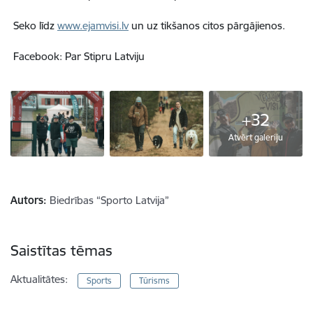
Seko līdz
www.ejamvisi.lv
un uz tikšanos citos pārgājienos.
Facebook: Par Stipru Latviju
+32
Atvērt galeriju
Autors:
Biedrības “Sporto Latvija”
Saistītas tēmas
Aktualitātes:
Sports
Tūrisms