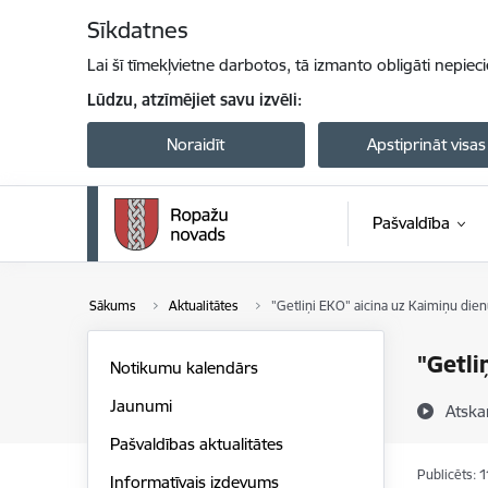
Pāriet uz lapas saturu
Sīkdatnes
Lai šī tīmekļvietne darbotos, tā izmanto obligāti nepiec
Lūdzu, atzīmējiet savu izvēli:
Noraidīt
Apstiprināt visas
Pašvaldība
Sākums
Aktualitātes
"Getliņi EKO" aicina uz Kaimiņu dien
"Getli
Notikumu kalendārs
Jaunumi
Atska
Pašvaldības aktualitātes
Publicēts: 
Informatīvais izdevums