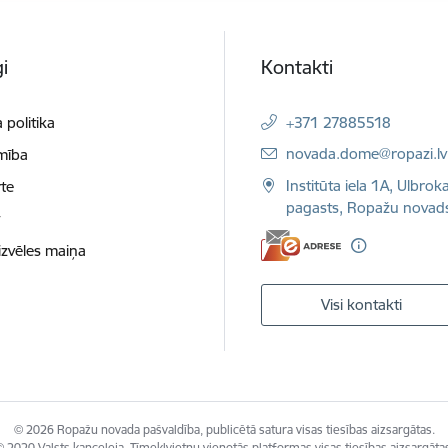
i
Kontakti
 politika
+371 27885518
E-pasts:
novada.dome@ropazi.lv
mība
Institūta iela 1A, Ulbrok
te
pagasts, Ropažu novad
t
izvēles maiņa
Visi kontakti
© 2026 Ropažu novada pašvaldība, publicētā satura visas tiesības aizsargātas.
 2020 Valsts kanceleja, Tīmekļvietņu vienotās platformas visas tiesības aizsargāta