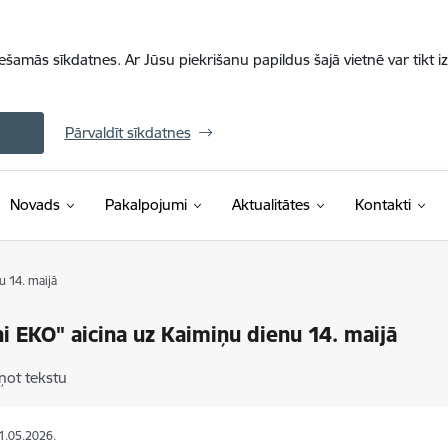
iešamās sīkdatnes. Ar Jūsu piekrišanu papildus šajā vietnē var tikt i
Pārvaldīt sīkdatnes
Novads
Pakalpojumi
Aktualitātes
Kontakti
u 14. maijā
ņi EKO" aicina uz Kaimiņu dienu 14. maijā
ņot tekstu
11.05.2026.