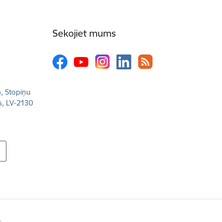
Sekojiet mums
a, Stopiņu
s, LV-2130
s.