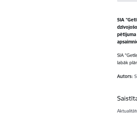
SIA "Getl
dzīvojoš
pētījuma
apsaimni
SIA "Getl
labāk plā
Autors:
S
Saistī
Aktualitāt