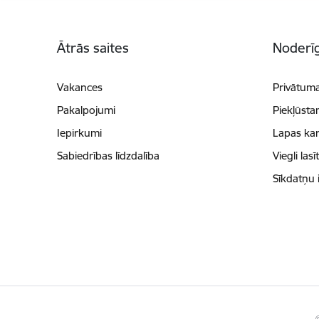
Kājene
Ātrās saites
Noderīg
Vakances
Privātuma
Pakalpojumi
Piekļūsta
Iepirkumi
Lapas kar
Sabiedrības līdzdalība
Viegli lasī
Sīkdatņu 
©