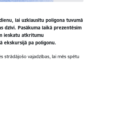
 dienu, lai uzklausītu poligona tuvumā
nas dzīvi. Pasākuma laikā prezentēsim
im ieskatu atkritumu
ā ekskursijā pa poligonu.
ēs strādājošo vajadzības, lai mēs spētu