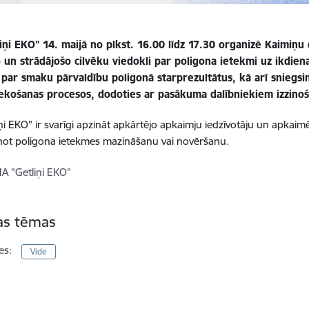
iņi EKO" 14. maijā no plkst. 16.00 līdz 17.30 organizē Kaimiņu
o un strādājošo cilvēku viedokli par poligona ietekmi uz ikdie
 par smaku pārvaldību poligonā starprezultātus, kā arī sniegs
ekošanas procesos, dodoties ar pasākuma dalībniekiem izzinoš
iņi EKO" ir svarīgi apzināt apkārtējo apkaimju iedzīvotāju un apkaim
not poligona ietekmes mazināšanu vai novēršanu.
IA "Getliņi EKO"
tas tēmas
es:
Vide