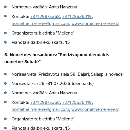
Nometnes vadītājs: Anita Hanzena
Kontakti:
+37129875368
,
+37125636419
,
nometne.mellene@gmail.com
,
www.nometnemellene.lv
Organizators: biedrība "Mellene"
Plānotais dalībnieku skaits: 15
6. Nometnes nosaukums: "Piedzīvojumu diennakts
nometne Subatē"
Norises vieta: Priežavotu aleja 58, Bajāri, Salaspils novads
Norises laiks : 26.–31.07.2026. (diennakts)
Nometnes vadītājs: Anita Hanzena
Kontakti:
+37129875368
,
+37125636419
,
nometne.mellene@gmail.com
,
www.nometnemellene.lv
Organizators: biedrība "Mellene"
Plānotais dalībnieku skaits: 15