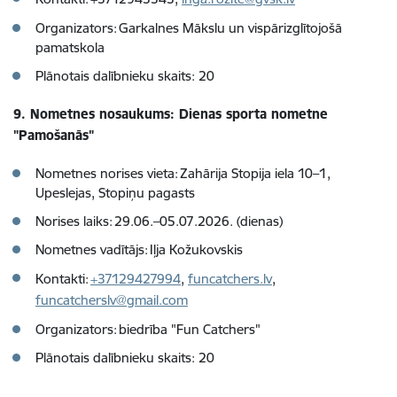
Organizators: Garkalnes Mākslu un vispārizglītojošā
pamatskola
Plānotais dalībnieku skaits: 20
9. Nometnes nosaukums: Dienas sporta nometne
"Pamošanās"
Nometnes norises vieta: Zahārija Stopija iela 10–1,
Upeslejas, Stopiņu pagasts
Norises laiks: 29.06.–05.07.2026. (dienas)
Nometnes vadītājs: Iļja Kožukovskis
Kontakti:
+37129427994
,
funcatchers.lv
,
funcatcherslv@gmail.com
Organizators: biedrība "Fun Catchers"
Plānotais dalībnieku skaits: 20