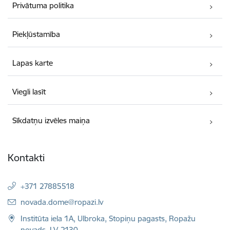
Privātuma politika
Piekļūstamība
Lapas karte
Viegli lasīt
Sīkdatņu izvēles maiņa
Kontakti
+371 27885518
E-pasts:
novada.dome@ropazi.lv
Institūta iela 1A, Ulbroka, Stopiņu pagasts, Ropažu
novads, LV-2130