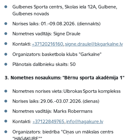
Gulbenes Sporta centrs, Skolas iela 12A, Gulbene,
Gulbenes novads
Norises laiks: 01.–09.08.2026. (diennakts)
Nometnes vadītājs: Signe Draule
Kontakti:
+37120216160
,
signe.draule@bkgarkalne.lv
Organizators: basketbola klubs "Garkalne"
Plānotais dalībnieku skaits: 50
3. Nometnes nosaukums: "Bērnu sporta akadēmija 1"
Nometnes norises vieta: Ulbrokas Sporta komplekss
Norises laiks: 29.06.–03.07.2026. (dienas)
Nometnes vadītājs: Marks Robermans
Kontakti:
+37122849765
,
info@hagakure.lv
Organizators: biedrība "Cīņas un mākslas centrs
"HAGAKURE""