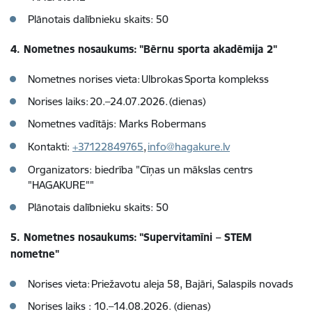
Plānotais dalībnieku skaits: 50
4. Nometnes nosaukums: "Bērnu sporta akadēmija 2"
Nometnes norises vieta: Ulbrokas Sporta komplekss
Norises laiks: 20.–24.07.2026. (dienas)
Nometnes vadītājs: Marks Robermans
Kontakti:
+37122849765
,
info@hagakure.lv
Organizators: biedrība "Cīņas un mākslas centrs
"HAGAKURE""
Plānotais dalībnieku skaits: 50
5. Nometnes nosaukums: "Supervitamīni – STEM
nometne"
Norises vieta: Priežavotu aleja 58, Bajāri, Salaspils novads
Norises laiks : 10.–14.08.2026. (dienas)