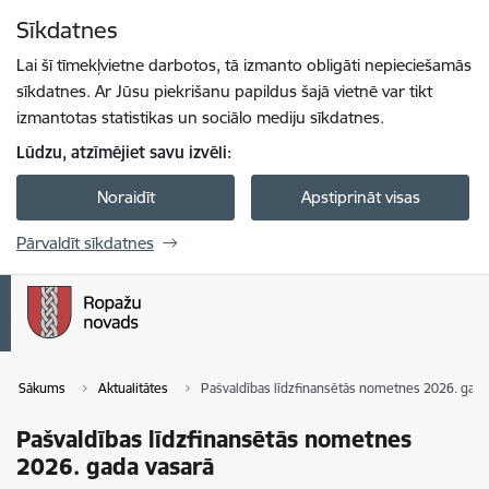
Pāriet uz lapas saturu
Sīkdatnes
Spied
lai meklētu
Enter
Lai šī tīmekļvietne darbotos, tā izmanto obligāti nepieciešamās
sīkdatnes. Ar Jūsu piekrišanu papildus šajā vietnē var tikt
izmantotas statistikas un sociālo mediju sīkdatnes.
Lūdzu, atzīmējiet savu izvēli:
Noraidīt
Apstiprināt visas
Pārvaldīt sīkdatnes
Sākums
Aktualitātes
Pašvaldības līdzfinansētās nometnes 2026. gada
Pašvaldības līdzfinansētās nometnes
2026. gada vasarā