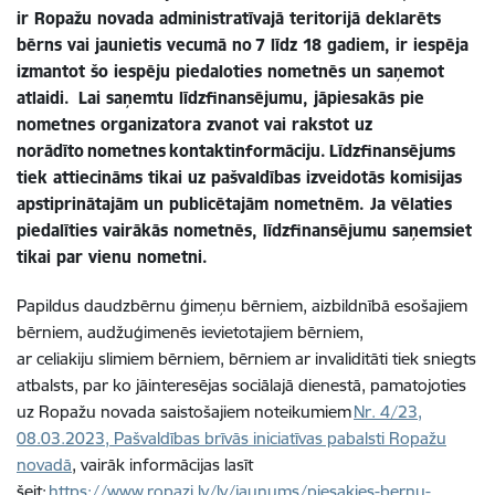
ir Ropažu novada administratīvajā teritorijā deklarēts
bērns vai jaunietis vecumā no 7 līdz 18 gadiem, ir iespēja
izmantot šo iespēju piedaloties nometnēs un saņemot
atlaidi. Lai saņemtu līdzfinansējumu, jāpiesakās pie
nometnes organizatora zvanot vai rakstot uz
norādīto nometnes kontaktinformāciju. Līdzfinansējums
tiek attiecināms tikai uz pašvaldības izveidotās komisijas
apstiprinātajām un publicētajām nometnēm. Ja vēlaties
piedalīties vairākās nometnēs, līdzfinansējumu saņemsiet
tikai par vienu nometni.
Papildus daudzbērnu ģimeņu bērniem, aizbildnībā esošajiem
bērniem, audžuģimenēs ievietotajiem bērniem,
ar celiakiju slimiem bērniem, bērniem ar invaliditāti tiek sniegts
atbalsts, par ko jāinteresējas sociālajā dienestā, pamatojoties
uz Ropažu novada saistošajiem noteikumiem
Nr. 4/23,
08.03.2023, Pašvaldības brīvās iniciatīvas pabalsti Ropažu
novadā
, vairāk informācijas lasīt
šeit:
https://www.ropazi.lv/lv/jaunums/piesakies-bernu-