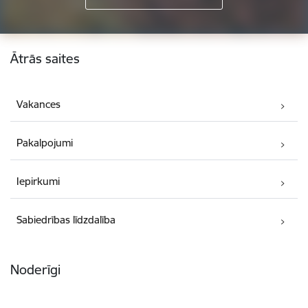
Kājene
Ātrās saites
Vakances
Pakalpojumi
Iepirkumi
Sabiedrības līdzdalība
Noderīgi