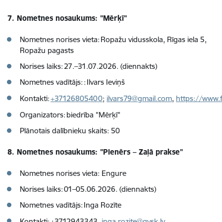
7. Nometnes nosaukums: "Mērķī"
Nometnes norises vieta: Ropažu vidusskola, Rīgas iela 5,
Ropažu pagasts
Norises laiks: 27.–31.07.2026. (diennakts)
Nometnes vadītājs: : Ilvars Ieviņš
Kontakti:
+37126805400
;
ilvars79@gmail.com
,
https://www.
Organizators: biedrība "Mērķī"
Plānotais dalībnieku skaits: 50
8. Nometnes nosaukums: "Plenērs – Zaļā prakse"
Nometnes norises vieta: Engure
Norises laiks: 01–05.06.2026. (diennakts)
Nometnes vadītājs: Inga Rozīte
Kontakti: +3712943343,
inga.rozite@gvsk.lv