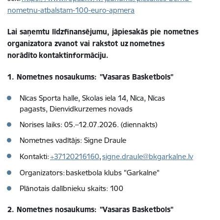
nometnu-atbalstam-100-euro-apmera
Lai saņemtu līdzfinansējumu, jāpiesakās pie nometnes
organizatora zvanot vai rakstot uz nometnes
norādīto kontaktinformāciju.
1. Nometnes nosaukums: "Vasaras Basketbols"
Nīcas Sporta halle, Skolas iela 14, Nīca, Nīcas
pagasts, Dienvidkurzemes novads
Norises laiks: 05.–12.07.2026. (diennakts)
Nometnes vadītājs: Signe Draule
Kontakti:
+37120216160
,
signe.draule@bkgarkalne.lv
Organizators: basketbola klubs "Garkalne"
Plānotais dalībnieku skaits: 100
2. Nometnes nosaukums: "Vasaras Basketbols"