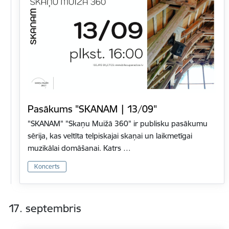
Pasākums "SKANAM | 13/09"
"SKANAM" "Skaņu Muižā 360" ir publisku pasākumu
sērija, kas veltīta telpiskajai skaņai un laikmetīgai
muzikālai domāšanai. Katrs …
Koncerts
17. septembris