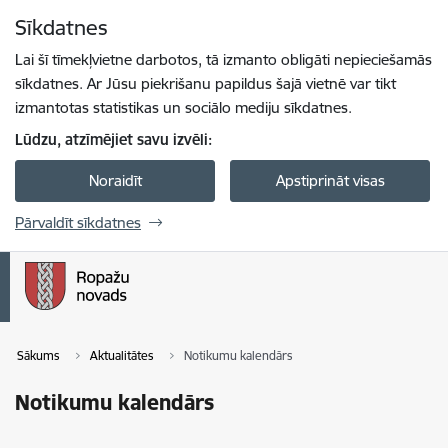
Pāriet uz lapas saturu
Sīkdatnes
Spied
lai meklētu
Enter
Lai šī tīmekļvietne darbotos, tā izmanto obligāti nepieciešamās
sīkdatnes. Ar Jūsu piekrišanu papildus šajā vietnē var tikt
izmantotas statistikas un sociālo mediju sīkdatnes.
Lūdzu, atzīmējiet savu izvēli:
Noraidīt
Apstiprināt visas
Pārvaldīt sīkdatnes
Sākums
Aktualitātes
Notikumu kalendārs
Notikumu kalendārs