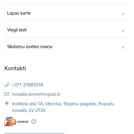
Lapas karte
Viegli lasīt
Sīkdatņu izvēles maiņa
Kontakti
+371 27885518
E-pasts:
novada.dome@ropazi.lv
Institūta iela 1A, Ulbroka, Stopiņu pagasts, Ropažu
novads, LV-2130