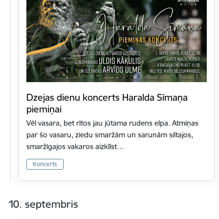
Dzejas dienu koncerts Haralda Sīmaņa
piemiņai
Vēl vasara, bet rītos jau jūtama rudens elpa. Atmiņas
par šo vasaru, ziedu smaržām un sarunām siltajos,
smaržīgajos vakaros aizklīst…
Koncerts
10. septembris