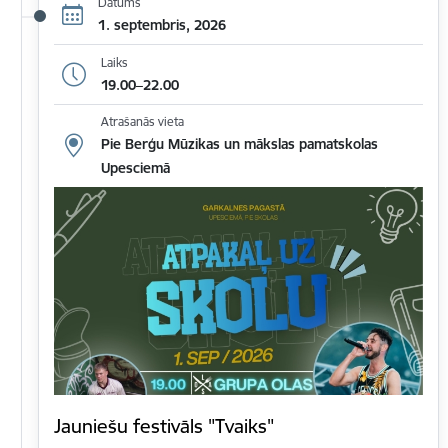
Datums
1. septembris, 2026
Laiks
19.00–22.00
Atrašanās vieta
Pie Berģu Mūzikas un mākslas pamatskolas
Upesciemā
Jauniešu festivāls "Tvaiks"