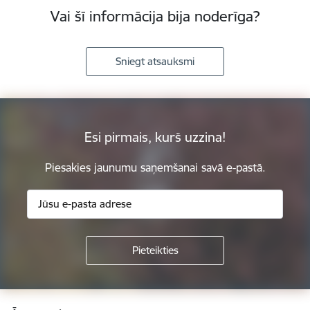
Vai šī informācija bija noderīga?
Sniegt atsauksmi
Esi pirmais, kurš uzzina!
Piesakies jaunumu saņemšanai savā e-pastā.
Kājene