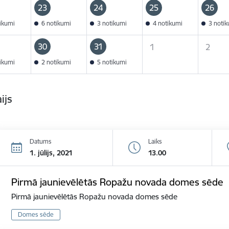
23
24
25
26
tikumi
6 notikumi
3 notikumi
4 notikumi
3 noti
30
31
1
2
tikumi
2 notikumi
5 notikumi
ijs
Datums
Laiks
1. jūlijs, 2021
13.00
Pirmā jaunievēlētās Ropažu novada domes sēde
Pirmā jaunievēlētās Ropažu novada domes sēde
Domes sēde