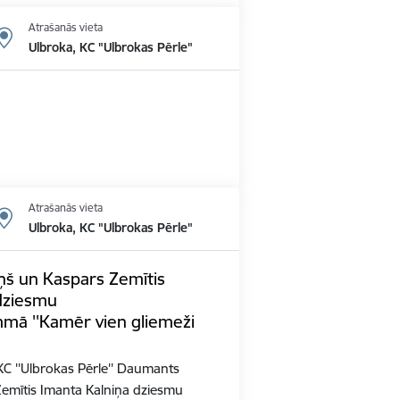
Atrašanās vieta
Ulbroka, KC "Ulbrokas Pērle"
Atrašanās vieta
Ulbroka, KC "Ulbrokas Pērle"
š un Kaspars Zemītis
dziesmu
mā ''Kamēr vien gliemeži
0 KC ''Ulbrokas Pērle'' Daumants
Zemītis Imanta Kalniņa dziesmu