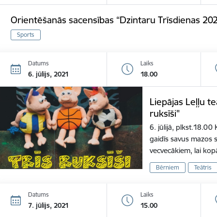
Orientēšanās sacensības “Dzintaru Trīsdienas 20
Sports
Datums
Laiks
6. jūlijs, 2021
18.00
Liepājas Leļļu t
ruksīši"
6. jūlijā, plkst.18.0
gaidīs savus mazos s
vecvecākiem, lai ko
Bērniem
Teātris
Datums
Laiks
7. jūlijs, 2021
15.00