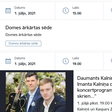
Datums
Laiks
1. jūlijs, 2021
15.00
Domes ārkārtas sēde
Domes ārkārtas sēde
Domes ārkārtas sēde
Datums
Laiks
1. jūlijs, 2021
19.00
Daumants Kalniņ
Imanta Kalniņa 
koncertprogram
skrien...''
1. jūlijā plkst. 19.0
Kalniņš un Kaspars 