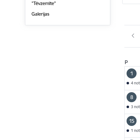
"Tēvzemīte"
Galerijas
P
1
4 no
8
3 no
15
1 no