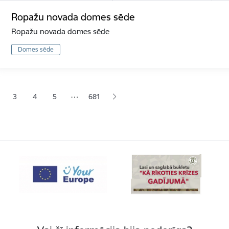
Ropažu novada domes sēde
Ropažu novada domes sēde
Domes sēde
ana
…
3
4
5
681
jā lapa
pa
Lapa
Lapa
Lapa