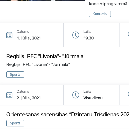
koncertprogrammā 
Koncerts
Datums
Laiks
1. jūlijs, 2021
19.30
Regbijs. RFC "Livonia"- "Jūrmala"
Regbijs. RFC "Livonia"- "Jūrmala"
Sports
Datums
Laiks
2. jūlijs, 2021
Visu dienu
Orientēšanās sacensības “Dzintaru Trīsdienas 20
Sports