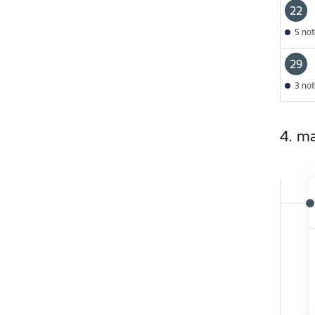
22
5 no
29
3 no
4. ma