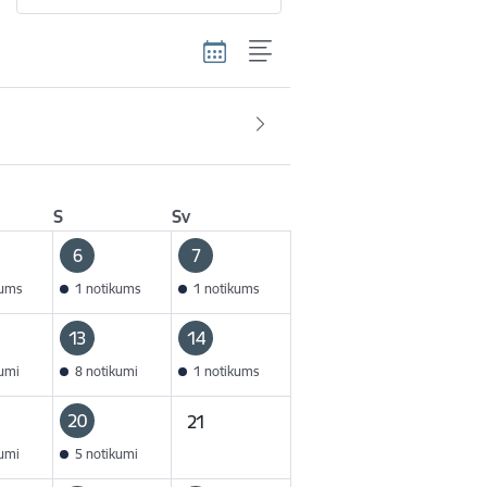
S
Sv
6
7
kums
1 notikums
1 notikums
13
14
kumi
8 notikumi
1 notikums
20
21
kumi
5 notikumi