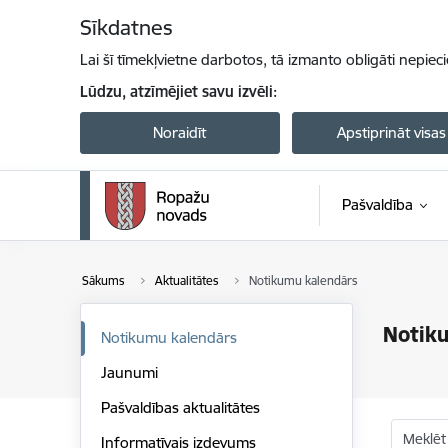
Pāriet uz lapas saturu
Sīkdatnes
Lai šī tīmekļvietne darbotos, tā izmanto obligāti nepiec
Lūdzu, atzīmējiet savu izvēli:
Noraidīt
Apstiprināt visas
Pašvaldība
Sākums
Aktualitātes
Notikumu kalendārs
Notik
Notikumu kalendārs
Jaunumi
Pašvaldības aktualitātes
Meklēt
Informatīvais izdevums