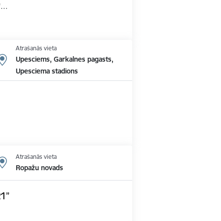
'…
Atrašanās vieta
Upesciems, Garkalnes pagasts,
Upesciema stadions
Atrašanās vieta
Ropažu novads
21”