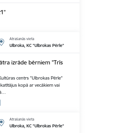
21”
Atrašanās vieta
Ulbroka, KC "Ulbrokas Pērle"
eātra izrāde bērniem "Trīs
0 Kultūras centrs "Ulbrokas Pērle"
katītājus kopā ar vecākiem vai
pā…
Atrašanās vieta
Ulbroka, KC "Ulbrokas Pērle"