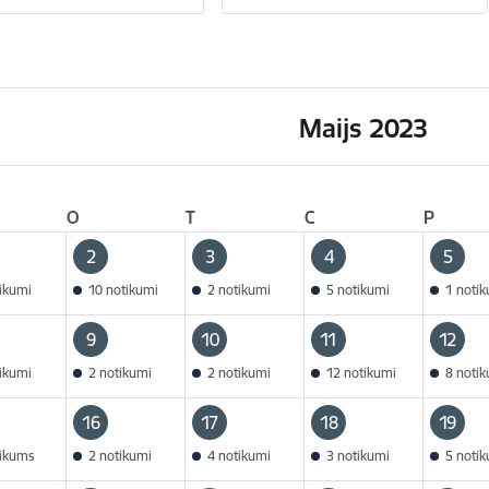
Maijs 2023
O
T
C
P
2
3
4
5
tikumi
10 notikumi
2 notikumi
5 notikumi
1 noti
9
10
11
12
tikumi
2 notikumi
2 notikumi
12 notikumi
8 noti
16
17
18
19
tikums
2 notikumi
4 notikumi
3 notikumi
5 noti