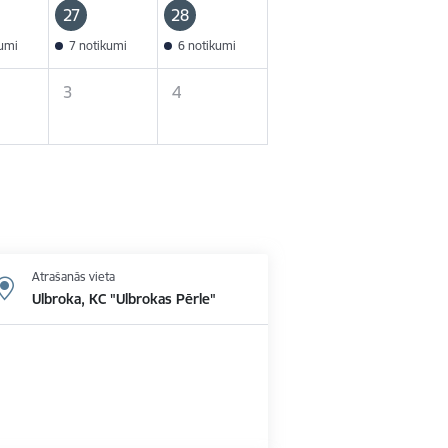
27
28
kumi
7 notikumi
6 notikumi
3
4
Atrašanās vieta
Ulbroka, KC "Ulbrokas Pērle"