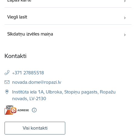
Viegli lasīt
Sīkdatņu izvēles maiņa
Kontakti
+371 27885518
E-pasts:
novada.dome@ropazi.lv
Institūta iela 1A, Ulbroka, Stopiņu pagasts, Ropažu
novads, LV-2130
Visi kontakti