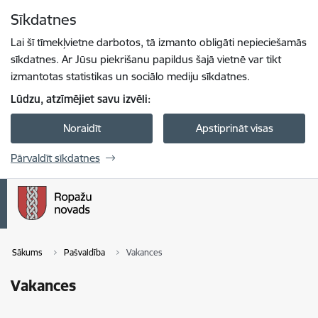
Pāriet uz lapas saturu
Sīkdatnes
Spied
lai meklētu
Enter
Lai šī tīmekļvietne darbotos, tā izmanto obligāti nepieciešamās
sīkdatnes. Ar Jūsu piekrišanu papildus šajā vietnē var tikt
izmantotas statistikas un sociālo mediju sīkdatnes.
Lūdzu, atzīmējiet savu izvēli:
Noraidīt
Apstiprināt visas
Pārvaldīt sīkdatnes
Sākums
Pašvaldība
Vakances
Vakances