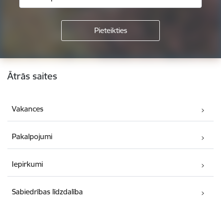
Kājene
Ātrās saites
Vakances
Pakalpojumi
Iepirkumi
Sabiedrības līdzdalība