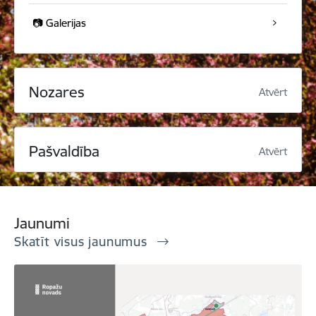
📷 Galerijas
Nozares
Atvērt
Pašvaldība
Atvērt
Jaunumi
Skatīt visus jaunumus