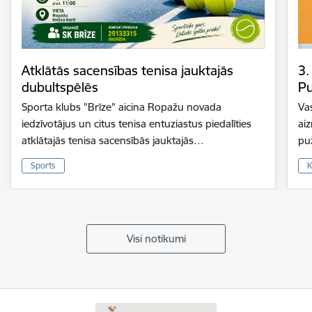
Atklātās sacensības tenisa jauktajās
3.
dubultspēlēs
Pu
Sporta klubs "Brīze" aicina Ropažu novada
Vas
iedzīvotājus un citus tenisa entuziastus piedalīties
ai
atklātajās tenisa sacensībās jauktajās…
pu
Sports
K
Visi notikumi