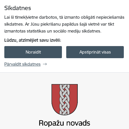
Pāriet uz lapas saturu
Sīkdatnes
Spied
lai meklētu
Enter
Lai šī tīmekļvietne darbotos, tā izmanto obligāti nepieciešamās
sīkdatnes. Ar Jūsu piekrišanu papildus šajā vietnē var tikt
izmantotas statistikas un sociālo mediju sīkdatnes.
Lūdzu, atzīmējiet savu izvēli:
Noraidīt
Apstiprināt visas
Pārvaldīt sīkdatnes
Ropažu novada pašvaldība