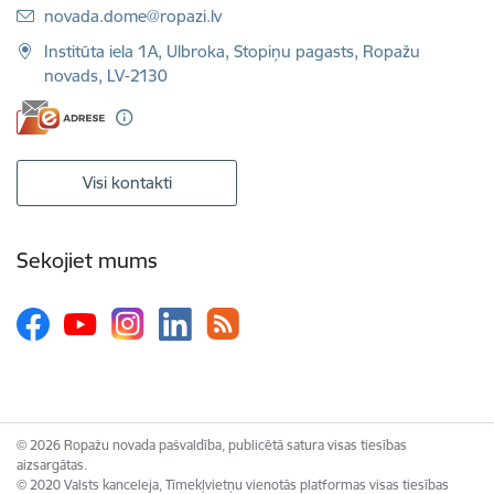
E-pasts:
novada.dome@ropazi.lv
Institūta iela 1A, Ulbroka, Stopiņu pagasts, Ropažu
novads, LV-2130
Visi kontakti
Sekojiet mums
© 2026 Ropažu novada pašvaldība, publicētā satura visas tiesības
aizsargātas.
© 2020 Valsts kanceleja, Tīmekļvietņu vienotās platformas visas tiesības