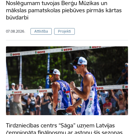
Noslēgumam tuvojas Berģu Mūzikas un
mākslas pamatskolas piebūves pirmās kārtas
būvdarbi
07.08.2026.
Attīstība
Projekti
Tirdzniecības centrs “Sāga” uzņem Latvijas
čempionāta finālposmu ar astoņu šīs sezonas