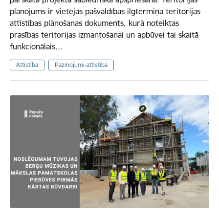
plānojums ir vietējās pašvaldības ilgtermiņa teritorijas
attīstības plānošanas dokuments, kurā noteiktas
prasības teritorijas izmantošanai un apbūvei tai skaitā
funkcionālais…
Attīstība
Paziņojumi-attīstība