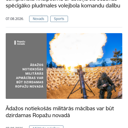
spēcīgāko pludmales volejbola komandu dalību
07.08.2026.
Novads
Sports
Ādažos notiekošās militārās mācības var būt
dzirdamas Ropažu novadā