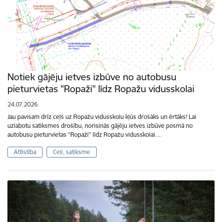
Notiek gājēju ietves izbūve no autobusu
pieturvietas "Ropaži" līdz Ropažu vidusskolai
24.07.2026.
Jau pavisam drīz ceļš uz Ropažu vidusskolu kļūs drošāks un ērtāks! Lai
uzlabotu satiksmes drošību, norisinās gājēju ietves izbūve posmā no
autobusu pieturvietas "Ropaži" līdz Ropažu vidusskolai…
Attīstība
Ceļi, satiksme