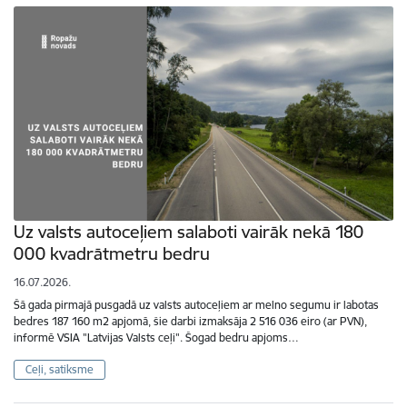
Uz valsts autoceļiem salaboti vairāk nekā 180
000 kvadrātmetru bedru
16.07.2026.
Šā gada pirmajā pusgadā uz valsts autoceļiem ar melno segumu ir labotas
bedres 187 160 m2 apjomā, šie darbi izmaksāja 2 516 036 eiro (ar PVN),
informē VSIA "Latvijas Valsts ceļi". Šogad bedru apjoms…
Ceļi, satiksme