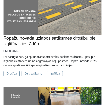
Ropažu novadā uzlabos satiksmes drošību pie
izglītības iestādēm
06.08.2026.
Lai paaugstinātu gājēju un transportlīdzekļu satiksmes drošību, īpaši pie
izglītības iestādēm un noslogotākajos ceļu posmos, Ropažu novadā 2026.
gada augustā uzsākti apjomīgi satiksmes organizācijas…
Drošība
Ceļi, satiksme
Izglītība