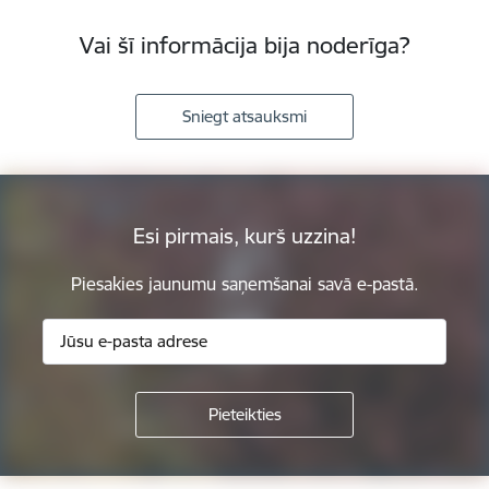
Vai šī informācija bija noderīga?
Sniegt atsauksmi
Esi pirmais, kurš uzzina!
Piesakies jaunumu saņemšanai savā e-pastā.
Kājene