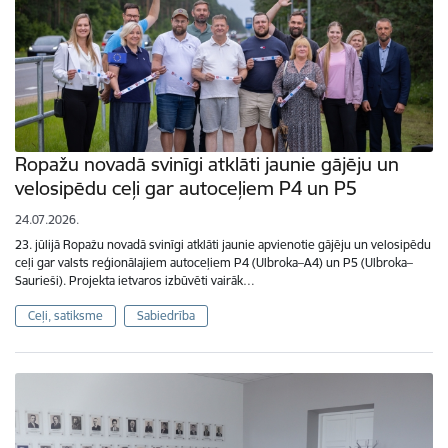
Ropažu novadā svinīgi atklāti jaunie gājēju un
velosipēdu ceļi gar autoceļiem P4 un P5
24.07.2026.
23. jūlijā Ropažu novadā svinīgi atklāti jaunie apvienotie gājēju un velosipēdu
ceļi gar valsts reģionālajiem autoceļiem P4 (Ulbroka–A4) un P5 (Ulbroka–
Saurieši). Projekta ietvaros izbūvēti vairāk…
Ceļi, satiksme
Sabiedrība