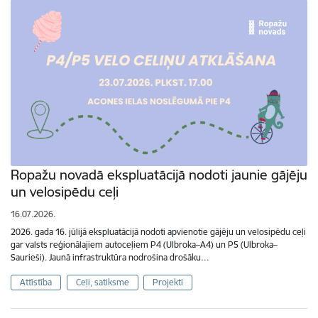
Ropažu novadā ekspluatācijā nodoti jaunie gājēju
un velosipēdu ceļi
16.07.2026.
2026. gada 16. jūlijā ekspluatācijā nodoti apvienotie gājēju un velosipēdu ceļi
gar valsts reģionālajiem autoceļiem P4 (Ulbroka–A4) un P5 (Ulbroka–
Saurieši). Jaunā infrastruktūra nodrošina drošāku…
Attīstība
Ceļi, satiksme
Projekti