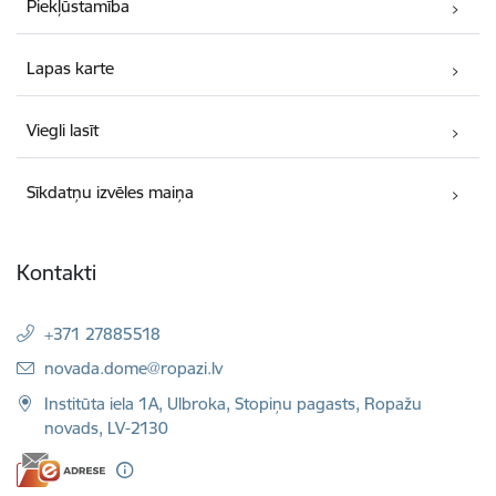
Piekļūstamība
Lapas karte
Viegli lasīt
Sīkdatņu izvēles maiņa
Kontakti
+371 27885518
E-pasts:
novada.dome@ropazi.lv
Institūta iela 1A, Ulbroka, Stopiņu pagasts, Ropažu
novads, LV-2130