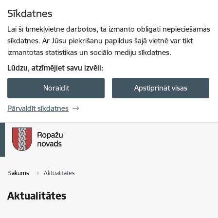
Pāriet uz lapas saturu
Sīkdatnes
Spied
lai meklētu
Enter
Lai šī tīmekļvietne darbotos, tā izmanto obligāti nepieciešamās
sīkdatnes. Ar Jūsu piekrišanu papildus šajā vietnē var tikt
izmantotas statistikas un sociālo mediju sīkdatnes.
Lūdzu, atzīmējiet savu izvēli:
Noraidīt
Apstiprināt visas
Pārvaldīt sīkdatnes
Sākums
Aktualitātes
Aktualitātes