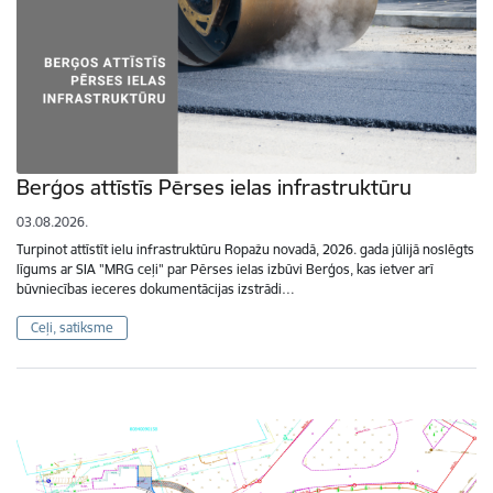
Berģos attīstīs Pērses ielas infrastruktūru
03.08.2026.
Turpinot attīstīt ielu infrastruktūru Ropažu novadā, 2026. gada jūlijā noslēgts
līgums ar SIA "MRG ceļi" par Pērses ielas izbūvi Berģos, kas ietver arī
būvniecības ieceres dokumentācijas izstrādi…
Ceļi, satiksme