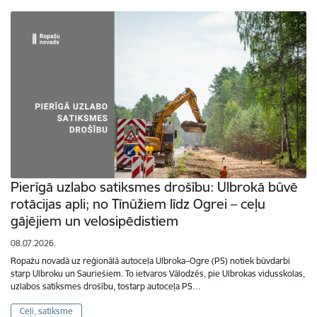
Pierīgā uzlabo satiksmes drošību: Ulbrokā būvē
rotācijas apli; no Tīnūžiem līdz Ogrei – ceļu
gājējiem un velosipēdistiem
08.07.2026.
Ropažu novadā uz reģionālā autoceļa Ulbroka–Ogre (P5) notiek būvdarbi
starp Ulbroku un Sauriešiem. To ietvaros Vālodzēs, pie Ulbrokas vidusskolas,
uzlabos satiksmes drošību, tostarp autoceļa P5…
Ceļi, satiksme