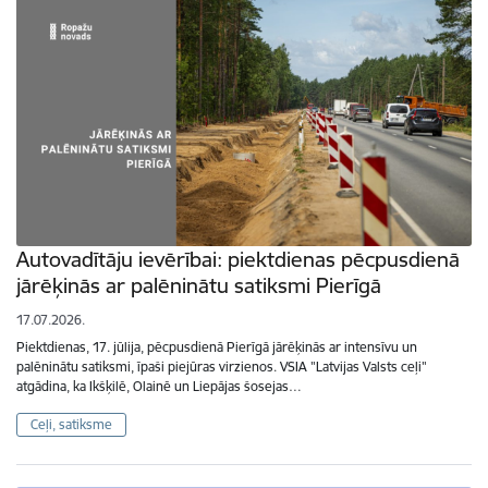
Autovadītāju ievērībai: piektdienas pēcpusdienā
jārēķinās ar palēninātu satiksmi Pierīgā
17.07.2026.
Piektdienas, 17. jūlija, pēcpusdienā Pierīgā jārēķinās ar intensīvu un
palēninātu satiksmi, īpaši piejūras virzienos. VSIA "Latvijas Valsts ceļi"
atgādina, ka Ikšķilē, Olainē un Liepājas šosejas…
Ceļi, satiksme