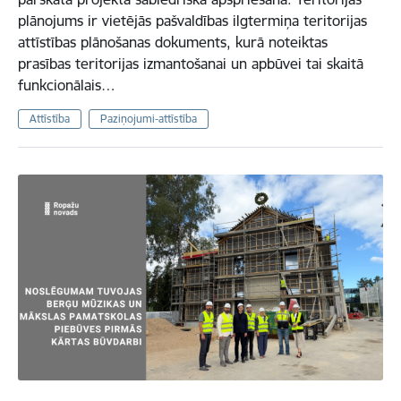
plānojums ir vietējās pašvaldības ilgtermiņa teritorijas
attīstības plānošanas dokuments, kurā noteiktas
prasības teritorijas izmantošanai un apbūvei tai skaitā
funkcionālais…
Attīstība
Paziņojumi-attīstība