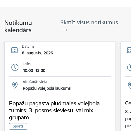
Notikumu
Skatīt visus notikumus
kalendārs
Datums
8. augusts, 2026
Laiks
10.00–13.00
Atrašanās vieta
Ropažu volejbola laukums
Ropažu pagasta pludmales volejbola
Ce
turnīrs, 3. posms sieviešu, vai mix
8.
grupām
pa
pie
Sports