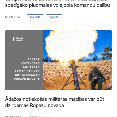
spēcīgāko pludmales volejbola komandu dalību
07.08.2026.
Novads
Sports
Ādažos notiekošās militārās mācības var būt
dzirdamas Ropažu novadā