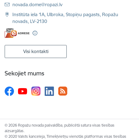
E-pasts:
novada.dome@ropazi.lv
Institūta iela 1A, Ulbroka, Stopiņu pagasts, Ropažu
novads, LV-2130
Visi kontakti
Sekojiet mums
© 2026 Ropažu novada pašvaldība, publicētā satura visas tiesības
aizsargātas.
© 2020 Valsts kanceleja, Tīmekļvietņu vienotās platformas visas tiesības