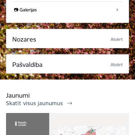
📷 Galerijas
Nozares
Atvērt
Pašvaldība
Atvērt
Jaunumi
Skatīt visus jaunumus