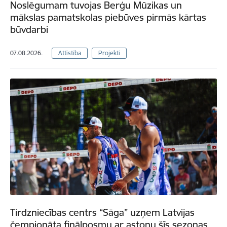
Noslēgumam tuvojas Berģu Mūzikas un
mākslas pamatskolas piebūves pirmās kārtas
būvdarbi
07.08.2026.
Attīstība
Projekti
Tirdzniecības centrs “Sāga” uzņem Latvijas
čempionāta finālposmu ar astoņu šīs sezonas