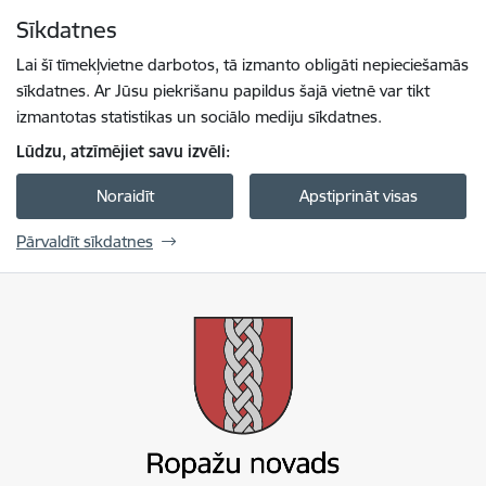
Pāriet uz lapas saturu
Sīkdatnes
Spied
lai meklētu
Enter
Lai šī tīmekļvietne darbotos, tā izmanto obligāti nepieciešamās
sīkdatnes. Ar Jūsu piekrišanu papildus šajā vietnē var tikt
izmantotas statistikas un sociālo mediju sīkdatnes.
Lūdzu, atzīmējiet savu izvēli:
Noraidīt
Apstiprināt visas
Pārvaldīt sīkdatnes
Ropažu novada pašvaldība