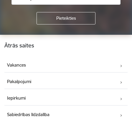
Kājene
Ātrās saites
Vakances
Pakalpojumi
Iepirkumi
Sabiedrības līdzdalība